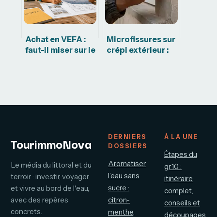
Achat en VEFA :
Microfissures sur
faut-il miser sur le
crépi extérieur :
neuf pour garantir
comment
votre confort et
distinguer
votre patrimoine ?
l’esthétique du
risque structurel
DERNIERS
À LA UNE
TourimmoNova
DOSSIERS
Étapes du
Aromatiser
Le média du littoral et du
gr10 :
l’eau sans
terroir : investir, voyager
itinéraire
sucre :
et vivre au bord de l'eau,
complet,
avec des repères
citron-
conseils et
concrets.
menthe,
découpages