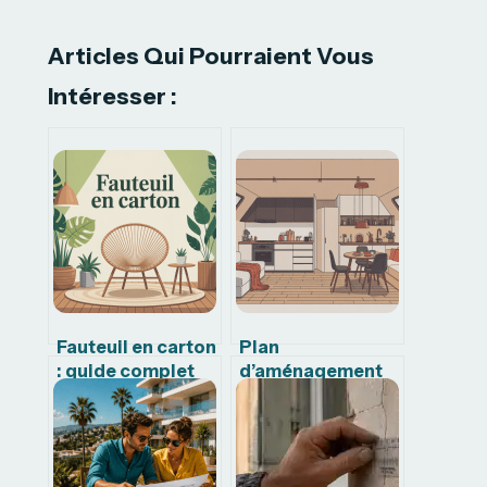
Articles Qui Pourraient Vous
Intéresser :
Fauteuil en carton
Plan
: guide complet
d’aménagement
pour choisir,
du trafic l1h1 :
fabriquer et bien
concevoir un
utiliser
fourgon fluide et
fonctionnel