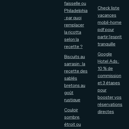
faisselle ou
Check liste
Philadelphia
vacances
: par quoi
mobil-home
remplacer
pdf pour
la ricotta
partir l’esprit
selon la
tranquille
recette ?
Google
Biscuits au
Hotel Ads :
sarrasin : la
10 % de
recette des
commission
sablés
et 3 étapes
bretons au
pour
goût
booster vos
rustique
réservations
Couloir
directes
sombre,
étroit ou