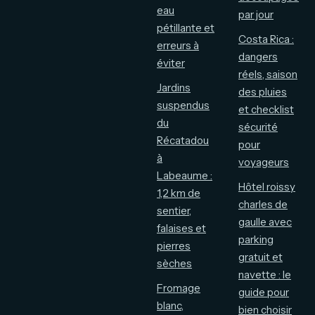
eau
par jour
pétillante et
Costa Rica :
erreurs à
dangers
éviter
réels, saison
Jardins
des pluies
suspendus
et checklist
du
sécurité
Récatadou
pour
à
voyageurs
Labeaume :
Hôtel roissy
1,2 km de
charles de
sentier,
gaulle avec
falaises et
parking
pierres
gratuit et
sèches
navette : le
Fromage
guide pour
blanc,
bien choisir