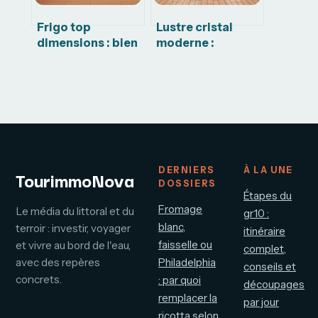
Frigo top
Lustre cristal
dimensions : bien
moderne :
choisir la taille
comment choisir
idéale pour votre
le modèle parfait
cuisine
pour votre
intérieur
DERNIERS
À LA UNE
TourimmoNova
DOSSIERS
Étapes du
Fromage
Le média du littoral et du
gr10 :
blanc,
terroir : investir, voyager
itinéraire
faisselle ou
et vivre au bord de l'eau,
complet,
avec des repères
Philadelphia
conseils et
concrets.
: par quoi
découpages
remplacer la
par jour
ricotta selon