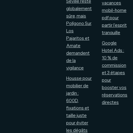
Séville reste
vacances
globalement
mobil-home
sûre, mais
pdf pour
Polígono Sur,
partir l’esprit
Los
tranquille
Pajaritos et
Google
Amate
Hotel Ads :
demandent
10 % de
de la
commission
vigilance
et 3 étapes
Housse pour
pour
mobilier de
booster vos
jardin :
réservations
600D,
directes
fixations et
taille juste
pour éviter
les dégâts