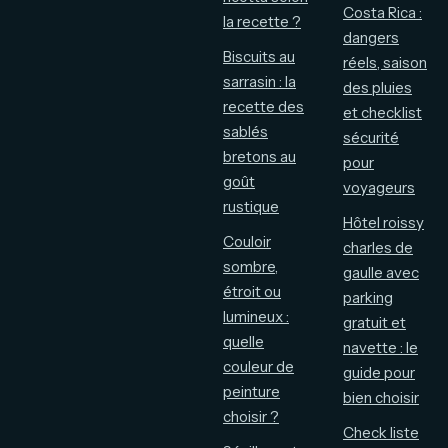
Costa Rica :
la recette ?
dangers
Biscuits au
réels, saison
sarrasin : la
des pluies
recette des
et checklist
sablés
sécurité
bretons au
pour
goût
voyageurs
rustique
Hôtel roissy
Couloir
charles de
sombre,
gaulle avec
étroit ou
parking
lumineux :
gratuit et
quelle
navette : le
couleur de
guide pour
peinture
bien choisir
choisir ?
Check liste