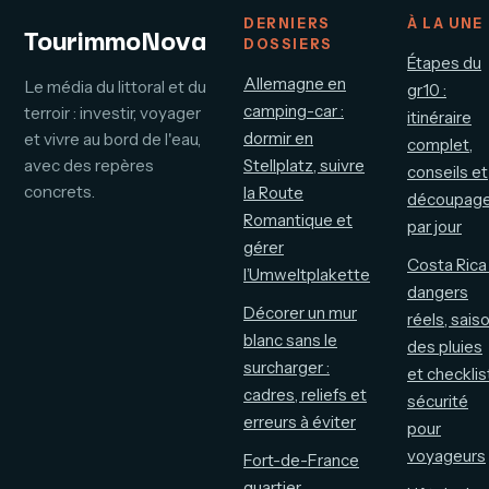
DERNIERS
À LA UNE
TourimmoNova
DOSSIERS
Étapes du
Allemagne en
Le média du littoral et du
gr10 :
camping-car :
terroir : investir, voyager
itinéraire
dormir en
et vivre au bord de l'eau,
complet,
avec des repères
Stellplatz, suivre
conseils et
concrets.
la Route
découpag
Romantique et
par jour
gérer
Costa Rica 
l’Umweltplakette
dangers
Décorer un mur
réels, sais
blanc sans le
des pluies
surcharger :
et checklis
cadres, reliefs et
sécurité
erreurs à éviter
pour
voyageurs
Fort-de-France
quartier