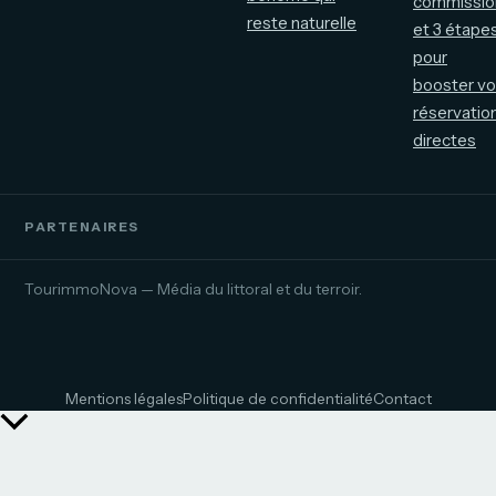
commissio
reste naturelle
et 3 étape
pour
booster v
réservatio
directes
PARTENAIRES
TourimmoNova — Média du littoral et du terroir.
Mentions légales
Politique de confidentialité
Contact
Retour
en
haut