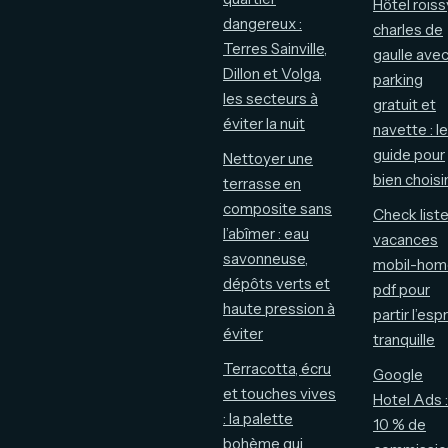
Hôtel roiss
dangereux :
charles de
Terres Sainville,
gaulle ave
Dillon et Volga,
parking
les secteurs à
gratuit et
éviter la nuit
navette : le
guide pour
Nettoyer une
bien choisi
terrasse en
composite sans
Check list
l’abîmer : eau
vacances
savonneuse,
mobil-hom
dépôts verts et
pdf pour
haute pression à
partir l’espr
éviter
tranquille
Terracotta, écru
Google
et touches vives
Hotel Ads :
: la palette
10 % de
bohème qui