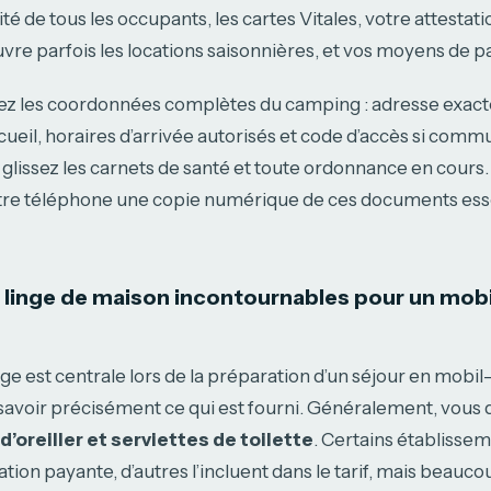
ité de tous les occupants, les cartes Vitales, votre attestat
uvre parfois les locations saisonnières, et vos moyens de 
z les coordonnées complètes du camping : adresse exac
cueil, horaires d’arrivée autorisés et code d’accès si comm
 glissez les carnets de santé et toute ordonnance en cours.
tre téléphone une copie numérique de ces documents esse
 linge de maison incontournables pour un mo
nge est centrale lors de la préparation d’un séjour en mob
savoir précisément ce qui est fourni. Généralement, vous
d’oreiller et serviettes de toilette
. Certains établisse
cation payante, d’autres l’incluent dans le tarif, mais beauc