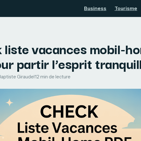
Business
Tourisme
 liste vacances mobil-h
ur partir l’esprit tranquil
Baptiste Giraudel
·
12 min de lecture