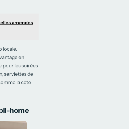
uelles amendes
 locale.
avantage en
e pour les soirées
n, serviettes de
s comme la côte
obil-home