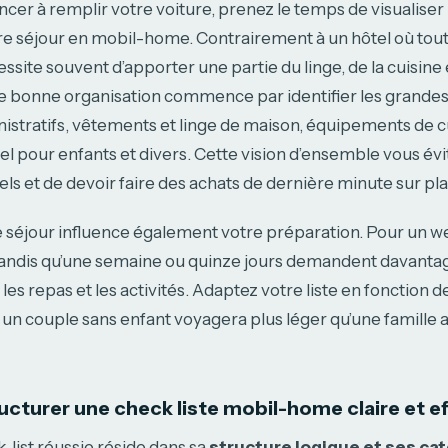
er à remplir votre voiture, prenez le temps de visualiser
tre séjour en mobil-home. Contrairement à un hôtel où tout 
ite souvent d’apporter une partie du linge, de la cuisine e
e bonne organisation commence par identifier les grandes 
stratifs, vêtements et linge de maison, équipements de cu
el pour enfants et divers. Cette vision d’ensemble vous évi
ls et de devoir faire des achats de dernière minute sur pla
e séjour influence également votre préparation. Pour un 
t, tandis qu’une semaine ou quinze jours demandent davantag
s repas et les activités. Adaptez votre liste en fonction d
 un couple sans enfant voyagera plus léger qu’une famille
turer une check liste mobil-home claire et ef
k-list réussie réside dans sa
structure logique et ses ca