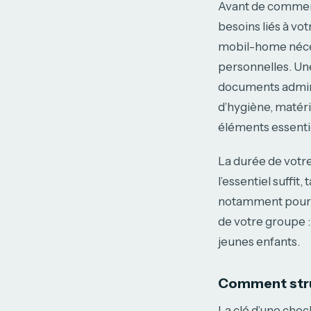
Avant de commenc
besoins liés à vo
mobil-home nécess
personnelles. Un
documents admini
d’hygiène, matéri
éléments essentie
La durée de votr
l’essentiel suffi
notamment pour le
de votre groupe :
jeunes enfants.
Comment struc
La clé d’une chec