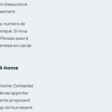
ion d’assurance
paiement.
te, numéro de
uniqué. Si vous
 Pensez aussi à
ntiels en cas de
bil-home
il-home. Contactez
 devez apporter
ments proposent
oup ne fournissent