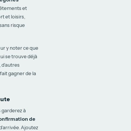
vêtements et
 et loisirs,
sans risque
ur y noter ce que
ui se trouve déjà
 d’autres
fait gagner de la
oute
 garderez à
onfirmation de
d’arrivée. Ajoutez