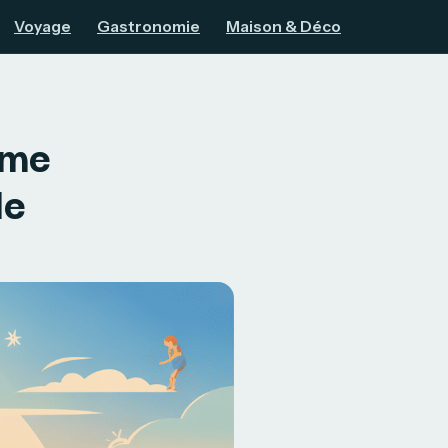
Voyage
Gastronomie
Maison & Déco
ome
le