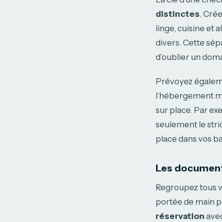
distinctes
. Cré
linge, cuisine et 
divers. Cette sé
d’oublier un dom
Prévoyez égaleme
l’hébergement met
sur place. Par ex
seulement le stri
place dans vos ba
Les documents
Regroupez tous v
portée de main p
réservation
avec