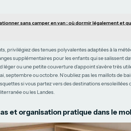
ationner sans camper en van : où dormir légalement et q
s, privilégiez des tenues polyvalentes adaptées à la météo
nges supplémentaires pour les enfants qui se salissent d
d léger ou une petite couverture d’appoint s’avère très util
mai, septembre ou octobre. N’oubliez pas les maillots de bai
asquettes si vous partez vers des destinations ensoleillée
diterranée ou les Landes.
pas et organisation pratique dans le m