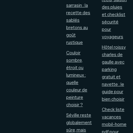
sarrasin : la
des pluies
recette des
et checklist
sablés
sécurité
bretons au
pour
goût
voyageurs
rustique
Hôtel roissy
Couloir
charles de
sombre,
gaulle avec
étroit ou
parking
lumineux :
gratuit et
quelle
navette : le
couleur de
guide pour
peinture
bien choisir
choisir ?
Check liste
Séville reste
vacances
globalement
mobil-home
sûre, mais
pdf pour