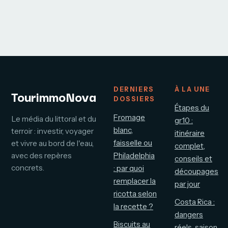
DERNIERS
À LA UNE
TourimmoNova
DOSSIERS
Étapes du
Fromage
Le média du littoral et du
gr10 :
blanc,
terroir : investir, voyager
itinéraire
faisselle ou
et vivre au bord de l'eau,
complet,
avec des repères
Philadelphia
conseils et
concrets.
: par quoi
découpages
remplacer la
par jour
ricotta selon
Costa Rica :
la recette ?
dangers
Biscuits au
réels, saison