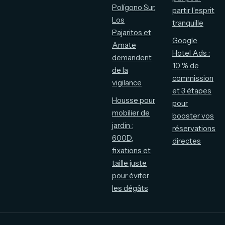
Polígono Sur,
partir l’esprit
Los
tranquille
Pajaritos et
Google
Amate
Hotel Ads :
demandent
10 % de
de la
commission
vigilance
et 3 étapes
Housse pour
pour
mobilier de
booster vos
jardin :
réservations
600D,
directes
fixations et
taille juste
pour éviter
les dégâts