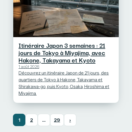
Itinéraire Japon 3 semaines : 21
jours de Tokyo à Miyajima, avec
Hakone, Takayama et Kyoto
1 août 2026
Découvrez un itinéraire Japon de 21 jours, des
quartiers de Tokyo à Hakone, Takayama et
Shirakawa-go, puis Kyoto, Osaka, Hiroshima et
Miyajima.
1
2
…
29
›