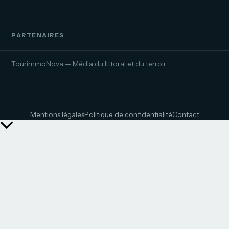
PARTENAIRES
TourimmoNova — Média du littoral et du terroir.
Mentions légales
Politique de confidentialité
Contact
Retour
en
haut