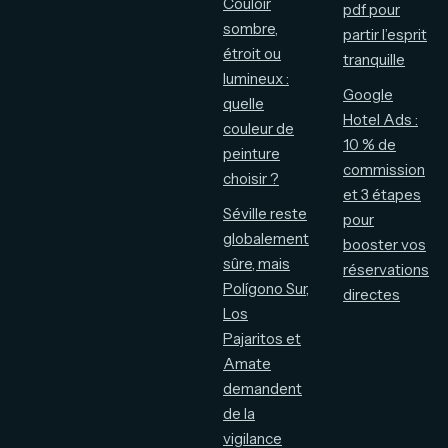
Couloir
pdf pour
sombre,
partir l’esprit
étroit ou
tranquille
lumineux :
Google
quelle
Hotel Ads :
couleur de
10 % de
peinture
commission
choisir ?
et 3 étapes
Séville reste
pour
globalement
booster vos
sûre, mais
réservations
Polígono Sur,
directes
Los
Pajaritos et
Amate
demandent
de la
vigilance