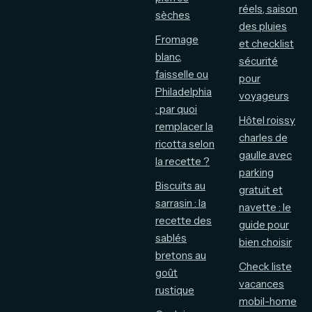
réels, saison
sèches
des pluies
Fromage
et checklist
blanc,
sécurité
faisselle ou
pour
Philadelphia
voyageurs
: par quoi
Hôtel roissy
remplacer la
charles de
ricotta selon
gaulle avec
la recette ?
parking
Biscuits au
gratuit et
sarrasin : la
navette : le
recette des
guide pour
sablés
bien choisir
bretons au
Check liste
goût
vacances
rustique
mobil-home