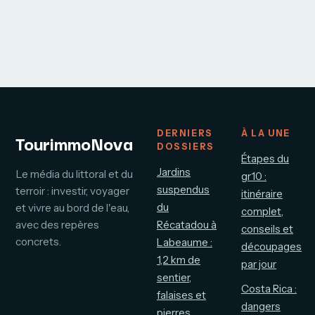
DERNIERS
À LA UNE
TourimmoNova
DOSSIERS
Étapes du
Jardins
Le média du littoral et du
gr10 :
suspendus
terroir : investir, voyager
itinéraire
du
et vivre au bord de l'eau,
complet,
avec des repères
Récatadou à
conseils et
concrets.
Labeaume :
découpages
1,2 km de
par jour
sentier,
Costa Rica :
falaises et
dangers
pierres