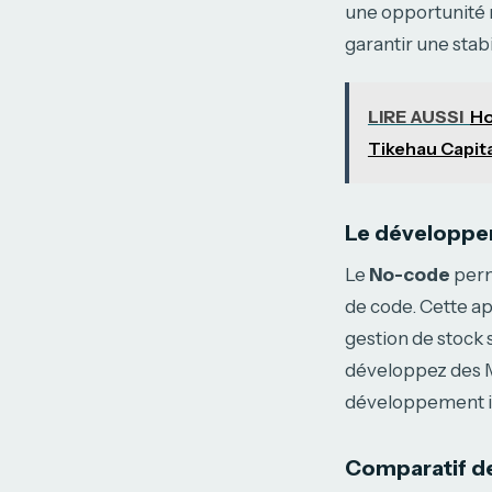
une opportunité 
garantir une stab
LIRE AUSSI
Ho
Tikehau Capita
Le développe
Le
No-code
perm
de code. Cette a
gestion de stock 
développez des MV
développement i
Comparatif d