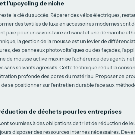
et l’upcycling de niche
 reste la clé du succès. Réparer des vélos électriques, rest
ormer des textiles de luxe en accessoires modernes sont de
ient paie pour un savoir-faire artisanal et une démarche éth
que, la gestion de la mousse est un levier de différenciatio
itures, des panneaux photovoltaïques ou des façades, l’appl
rme de mousse active maximise l’adhérence des agents nett
es sans solvants agressifs. Cette technique réduit la cons
étration profonde des pores du matériau. Proposer ce pro
de se positionner sur l’entretien durable face aux métho
 réduction de déchets pour les entreprises
nt soumises à des obligations de tri et de réduction de l
jours disposer des ressources internes nécessaires. Deven