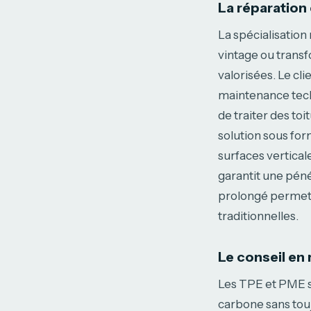
La réparation 
La spécialisation
vintage ou transf
valorisées. Le cl
maintenance techni
de traiter des to
solution sous fo
surfaces vertical
garantit une pén
prolongé permet 
traditionnelles.
Le conseil en
Les TPE et PME so
carbone sans tou