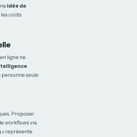
 une
idée de
 les coûts
elle
 en ligne ne
ntelligence
e personne seule
iques. Proposer
de workflows via
g » représente