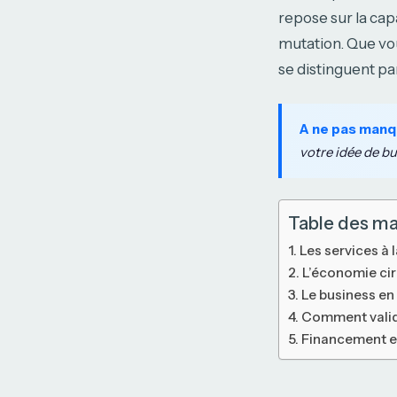
repose sur la ca
mutation. Que vou
se distinguent par
A ne pas manq
votre idée de b
Table des ma
Les services à 
L’économie circ
Le business en l
Comment valide
Financement et