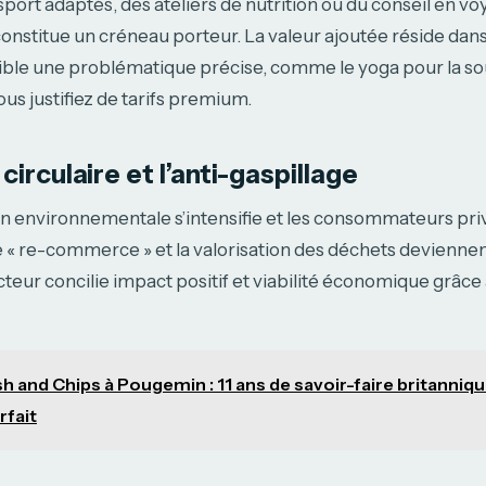
ort adaptés, des ateliers de nutrition ou du conseil en v
constitue un créneau porteur. La valeur ajoutée réside dans l
 cible une problématique précise, comme le yoga pour la s
vous justifiez de tarifs premium.
irculaire et l’anti-gaspillage
 environnementale s’intensifie et les consommateurs privi
e « re-commerce » et la valorisation des déchets deviennent
ecteur concilie impact positif et viabilité économique grâc
sh and Chips à Pougemin : 11 ans de savoir-faire britanniqu
rfait