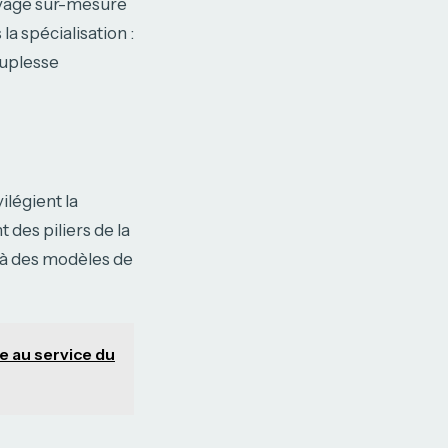
oyage sur-mesure
a spécialisation :
ouplesse
légient la
 des piliers de la
e à des modèles de
e au service du