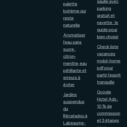
gaulle avec
palette
parking
bohème qui
gratuit et
reste
navette : le
naturelle
guide pour
Aromatiser
bien choisir
l’eau sans
Check liste
sucre :
vacances
citron-
mobil-home
menthe, eau
pdf pour
pétillante et
partir l’esprit
erreurs à
tranquille
éviter
Google
Jardins
Hotel Ads :
suspendus
10 % de
du
commission
Récatadou à
et 3 étapes
Labeaume :