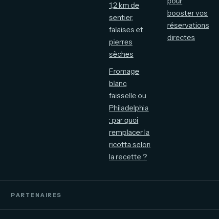
pour
1,2 km de
booster vos
sentier,
réservations
falaises et
directes
pierres
sèches
Fromage
blanc,
faisselle ou
Philadelphia
: par quoi
remplacer la
ricotta selon
la recette ?
PARTENAIRES