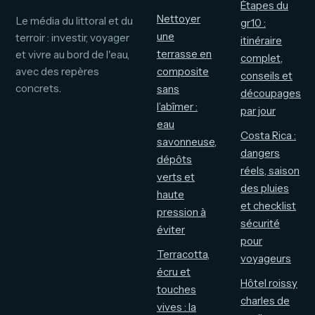
Étapes du
Nettoyer
Le média du littoral et du
gr10 :
une
terroir : investir, voyager
itinéraire
terrasse en
et vivre au bord de l'eau,
complet,
avec des repères
composite
conseils et
concrets.
sans
découpages
l’abîmer :
par jour
eau
Costa Rica :
savonneuse,
dangers
dépôts
réels, saison
verts et
des pluies
haute
et checklist
pression à
sécurité
éviter
pour
Terracotta,
voyageurs
écru et
Hôtel roissy
touches
charles de
vives : la