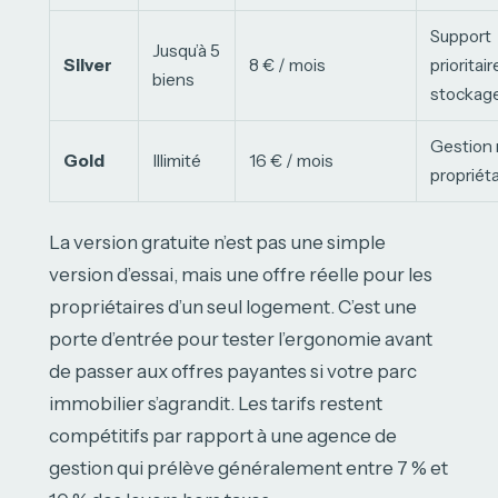
Support
Jusqu’à 5
Silver
8 € / mois
prioritair
biens
stockage 
Gestion 
Gold
Illimité
16 € / mois
propriéta
La version gratuite n’est pas une simple
version d’essai, mais une offre réelle pour les
propriétaires d’un seul logement. C’est une
porte d’entrée pour tester l’ergonomie avant
de passer aux offres payantes si votre parc
immobilier s’agrandit. Les tarifs restent
compétitifs par rapport à une agence de
gestion qui prélève généralement entre 7 % et