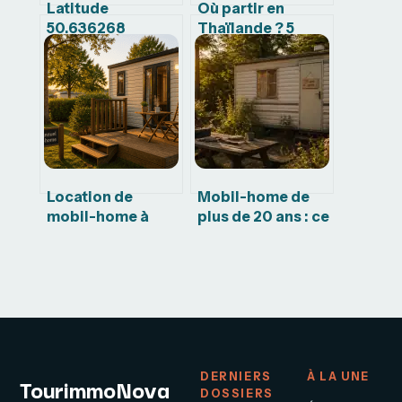
Latitude
Où partir en
50.636268
Thaïlande ? 5
longitude 3.171153
régions pour
: que voir et faire à
choisir entre
proximité
plages, temples
et jungle
Location de
Mobil-home de
mobil-home à
plus de 20 ans : ce
l’année : quel
que dit la loi face
budget prévoir et
aux exigences des
comment
campings
optimiser vos
coûts ?
DERNIERS
À LA UNE
TourimmoNova
DOSSIERS