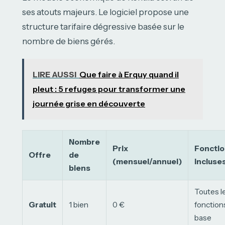
ses atouts majeurs. Le logiciel propose une
structure tarifaire dégressive basée sur le
nombre de biens gérés.
LIRE AUSSI
Que faire à Erquy quand il
pleut : 5 refuges pour transformer une
journée grise en découverte
Nombre
Prix
Fonctio
Offre
de
(mensuel/annuel)
incluse
biens
Toutes l
Gratuit
1 bien
0 €
fonction
base