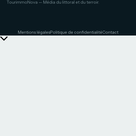
TourimmoNova — Média du littoral et du terroir.
Mentions légales
Politique de confidentialité
Contact
Retour
en
haut