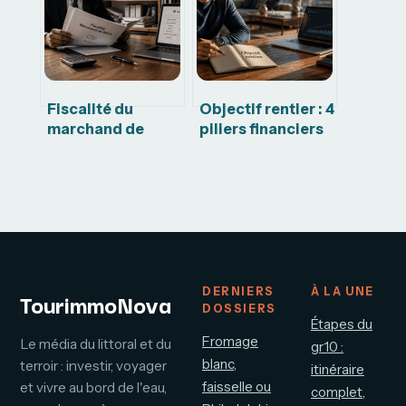
partenaire
projet
Fiscalité du
Objectif rentier : 4
marchand de
piliers financiers
biens : 3 critères
et l’erreur de
de requalification
calcul qui retarde
et calcul de la TVA
votre liberté
sur marge
DERNIERS
À LA UNE
TourimmoNova
DOSSIERS
Étapes du
Fromage
Le média du littoral et du
gr10 :
blanc,
terroir : investir, voyager
itinéraire
faisselle ou
et vivre au bord de l'eau,
complet,