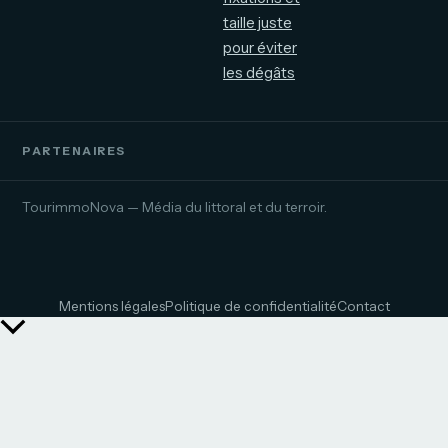
taille juste
pour éviter
les dégâts
PARTENAIRES
TourimmoNova — Média du littoral et du terroir.
Mentions légales
Politique de confidentialité
Contact
Retour
en
haut