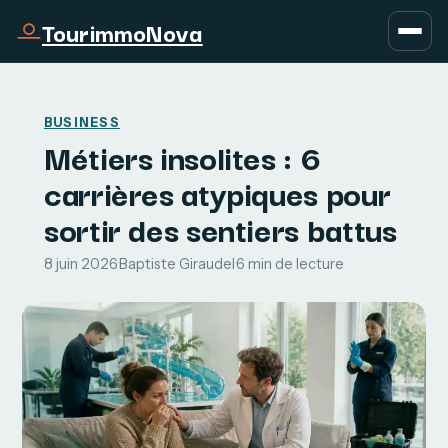
TourimmoNova
BUSINESS
Métiers insolites : 6
carrières atypiques pour
sortir des sentiers battus
8 juin 2026
·
Baptiste Giraudel
·
6 min de lecture