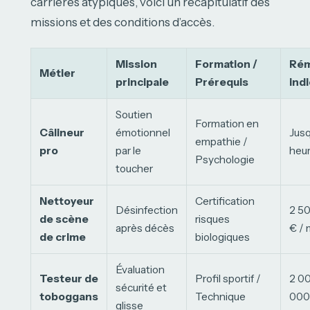
carrières atypiques, voici un récapitulatif des
missions et des conditions d’accès.
Mission
Formation /
Rém
Métier
principale
Prérequis
indi
Soutien
Formation en
Câlineur
émotionnel
Jusq
empathie /
pro
par le
heu
Psychologie
toucher
Nettoyeur
Certification
Désinfection
2 50
de scène
risques
après décès
€ / 
de crime
biologiques
Évaluation
Testeur de
Profil sportif /
2 00
sécurité et
toboggans
Technique
000 
glisse