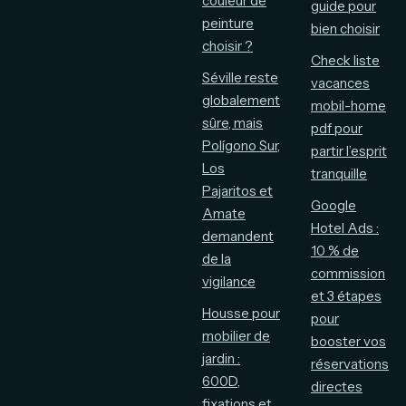
couleur de
guide pour
peinture
bien choisir
choisir ?
Check liste
Séville reste
vacances
globalement
mobil-home
sûre, mais
pdf pour
Polígono Sur,
partir l’esprit
Los
tranquille
Pajaritos et
Google
Amate
Hotel Ads :
demandent
10 % de
de la
commission
vigilance
et 3 étapes
Housse pour
pour
mobilier de
booster vos
jardin :
réservations
600D,
directes
fixations et