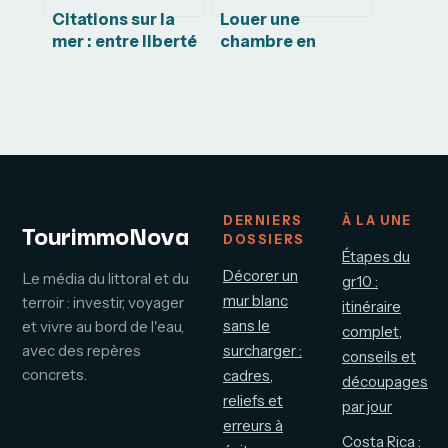
Citations sur la
Louer une
mer : entre liberté
chambre en
absolue et abîme
couvent : 250
de solitude
euros par mois,
calme absolu et
cadre sécurisé
DERNIERS
À LA UNE
TourimmoNova
DOSSIERS
Étapes du
Décorer un
Le média du littoral et du
gr10 :
mur blanc
terroir : investir, voyager
itinéraire
sans le
et vivre au bord de l'eau,
complet,
avec des repères
surcharger :
conseils et
concrets.
cadres,
découpages
reliefs et
par jour
erreurs à
Costa Rica :