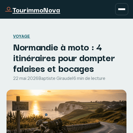
TourimmoNova
VOYAGE
Normandie à moto : 4
itinéraires pour dompter
falaises et bocages
22 mai 2026
·
Baptiste Giraudel
·
6 min de lecture