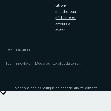
citron-
menthe, eau
pétillante et
erreurs à
éviter
PARTENAIRES
TourimmoNova — Média du littoral et du terroir.
Mentions légales
Politique de confidentialité
Contact
Retour
en
haut