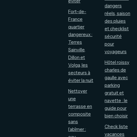
éviter
dangers
Fort-de-
réels, saison
France
des pluies
quartier
et checklist
dangereux :
sécurité
Terres
pour
Sainville,
voyageurs
Dillon et
Hôtel roissy
Volga, les
charles de
secteurs à
gaulle avec
éviter la nuit
parking
Nettoyer
gratuit et
une
navette : le
terrasse en
guide pour
composite
bien choisir
sans
Check liste
l’abîmer :
vacances
eau