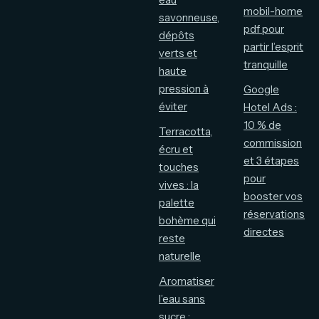
mobil-home
savonneuse,
pdf pour
dépôts
partir l’esprit
verts et
tranquille
haute
pression à
Google
éviter
Hotel Ads :
10 % de
Terracotta,
commission
écru et
et 3 étapes
touches
pour
vives : la
booster vos
palette
réservations
bohème qui
directes
reste
naturelle
Aromatiser
l’eau sans
sucre :