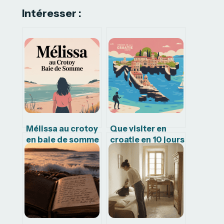
Intéresser :
Mélissa au crotoy
Que visiter en
en baie de somme
croatie en 10 jours
: ce qu’il faut
pour un voyage
vraiment savoir
inoubliable