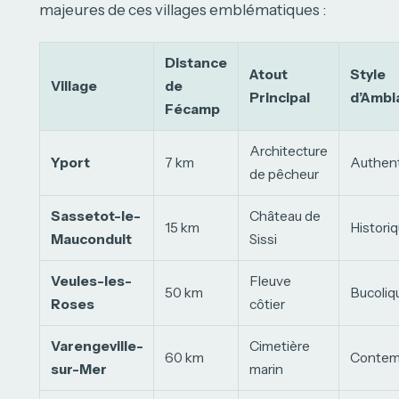
majeures de ces villages emblématiques :
Distance
Atout
Style
Village
de
Principal
d’Ambi
Fécamp
Architecture
Yport
7 km
Authen
de pêcheur
Sassetot-le-
Château de
15 km
Histori
Mauconduit
Sissi
Veules-les-
Fleuve
50 km
Bucoliq
Roses
côtier
Varengeville-
Cimetière
60 km
Contemp
sur-Mer
marin