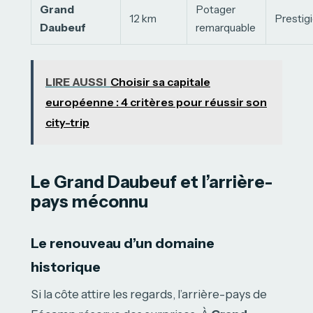
Grand
Potager
12 km
Prestig
Daubeuf
remarquable
LIRE AUSSI
Choisir sa capitale
européenne : 4 critères pour réussir son
city-trip
Le Grand Daubeuf et l’arrière-
pays méconnu
Le renouveau d’un domaine
historique
Si la côte attire les regards, l’arrière-pays de