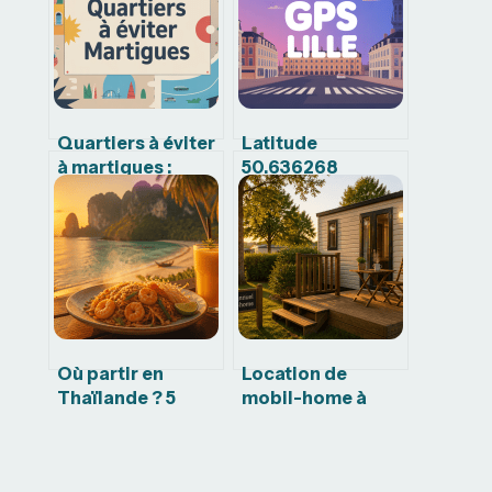
Quartiers à éviter
Latitude
à martigues :
50.636268
zones sensibles,
longitude 3.171153
réalités et
: que voir et faire à
nuances
proximité
Où partir en
Location de
Thaïlande ? 5
mobil-home à
régions pour
l’année : quel
choisir entre
budget prévoir et
plages, temples
comment