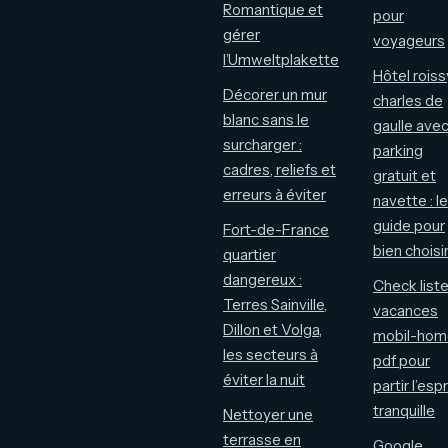
Romantique et
pour
gérer
voyageurs
l’Umweltplakette
Hôtel roiss
Décorer un mur
charles de
blanc sans le
gaulle ave
surcharger :
parking
cadres, reliefs et
gratuit et
erreurs à éviter
navette : le
guide pour
Fort-de-France
bien choisi
quartier
dangereux :
Check list
Terres Sainville,
vacances
Dillon et Volga,
mobil-hom
les secteurs à
pdf pour
éviter la nuit
partir l’espr
tranquille
Nettoyer une
terrasse en
Google