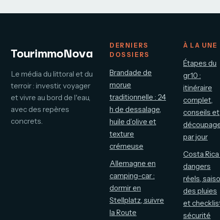
et jungle
optimiser vos
coûts ?
DERNIERS
À LA UNE
TourimmoNova
DOSSIERS
Étapes du
Brandade de
Le média du littoral et du
gr10 :
morue
terroir : investir, voyager
itinéraire
traditionnelle : 24
et vivre au bord de l'eau,
complet,
avec des repères
h de dessalage,
conseils et
concrets.
huile d’olive et
découpag
texture
par jour
crémeuse
Costa Rica 
Allemagne en
dangers
camping-car :
réels, sais
dormir en
des pluies
Stellplatz, suivre
et checklis
la Route
sécurité