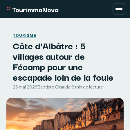
TourimmoNova
TOURISME
Côte d’Albâtre : 5
villages autour de
Fécamp pour une
escapade loin de la foule
26 mai 2026
·
Baptiste Giraudel
·
6 min de lecture