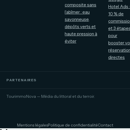
composite sans
Hotel Ads :
l’abîmer : eau
10 % de
savonneuse,
commissio
dépôts verts et
et 3 étape
haute pression à
pour
éviter
booster v
réservatio
directes
PARTENAIRES
TourimmoNova — Média du littoral et du terroir.
Mentions légales
Politique de confidentialité
Contact