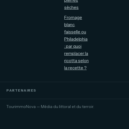
pierres
sèches
Fromage
blanc,
faisselle ou
Philadelphia
: par quoi
remplacer la
ricotta selon
la recette ?
PARTENAIRES
TourimmoNova — Média du littoral et du terroir.