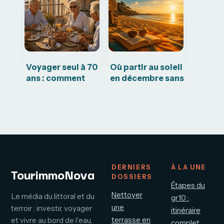
contact direct
pour vos
vacances
Voyager seul à 70
Où partir au soleil
ans : comment
en décembre sans
allier sécurité,
se ruiner ? 5
confort et vie
destinations
sociale ?
abordables pour
fuir l’hiver
DERNIERS
À LA UNE
TourimmoNova
DOSSIERS
Étapes du
Nettoyer
Le média du littoral et du
gr10 :
une
terroir : investir, voyager
itinéraire
terrasse en
et vivre au bord de l'eau,
complet,