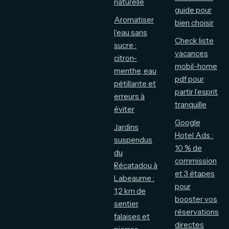
naturelle
guide pour
Aromatiser
bien choisir
l’eau sans
Check liste
sucre :
vacances
citron-
mobil-home
menthe, eau
pdf pour
pétillante et
partir l’esprit
erreurs à
tranquille
éviter
Google
Jardins
Hotel Ads :
suspendus
10 % de
du
commission
Récatadou à
et 3 étapes
Labeaume :
pour
1,2 km de
booster vos
sentier,
réservations
falaises et
directes