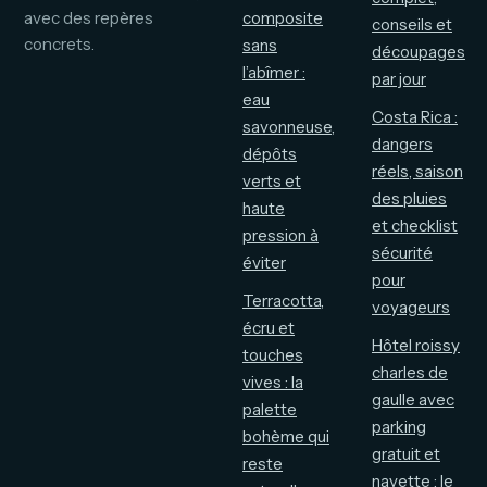
avec des repères
composite
conseils et
concrets.
sans
découpages
l’abîmer :
par jour
eau
Costa Rica :
savonneuse,
dangers
dépôts
réels, saison
verts et
des pluies
haute
et checklist
pression à
sécurité
éviter
pour
Terracotta,
voyageurs
écru et
Hôtel roissy
touches
charles de
vives : la
gaulle avec
palette
parking
bohème qui
gratuit et
reste
navette : le