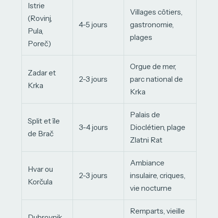
Istrie
Villages côtiers,
(Rovinj,
4-5 jours
gastronomie,
Pula,
plages
Poreč)
Orgue de mer,
Zadar et
2-3 jours
parc national de
Krka
Krka
Palais de
Split et île
3-4 jours
Dioclétien, plage
de Brač
Zlatni Rat
Ambiance
Hvar ou
2-3 jours
insulaire, criques,
Korčula
vie nocturne
Remparts, vieille
Dubrovnik