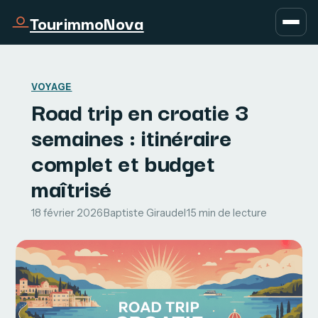
TourimmoNova
VOYAGE
Road trip en croatie 3
semaines : itinéraire
complet et budget
maîtrisé
18 février 2026
·
Baptiste Giraudel
·
15 min de lecture