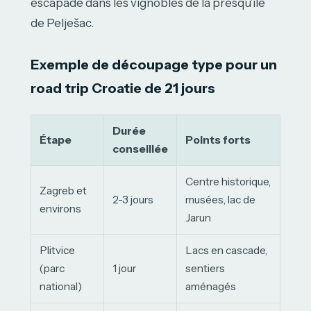
escapade dans les vignobles de la presqu’île
de Pelješac.
Exemple de découpage type pour un
road trip Croatie de 21 jours
Durée
Étape
Points forts
conseillée
Centre historique,
Zagreb et
2-3 jours
musées, lac de
environs
Jarun
Plitvice
Lacs en cascade,
(parc
1 jour
sentiers
national)
aménagés