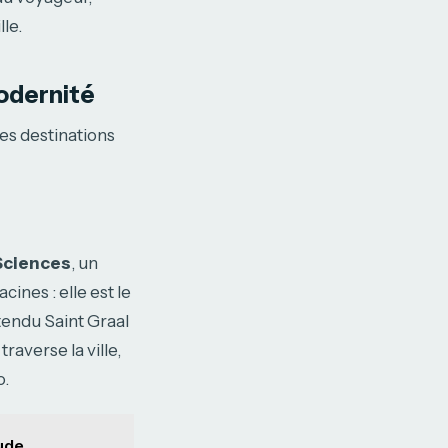
le.
modernité
des destinations
 Sciences
, un
cines : elle est le
tendu Saint Graal
raverse la ville,
o.
tude