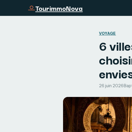
TourimmoNova
VOYAGE
6 vill
choisi
envie
26 juin 2026
·
Bapt