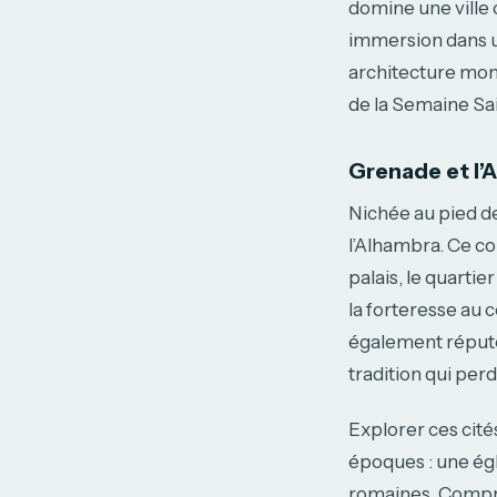
domine une ville 
immersion dans u
architecture monu
de la Semaine Sain
Grenade et l’
Nichée au pied de
l’Alhambra. Ce com
palais, le quartie
la forteresse au 
également réputé
tradition qui perd
Explorer ces cité
époques : une ég
romaines. Compre