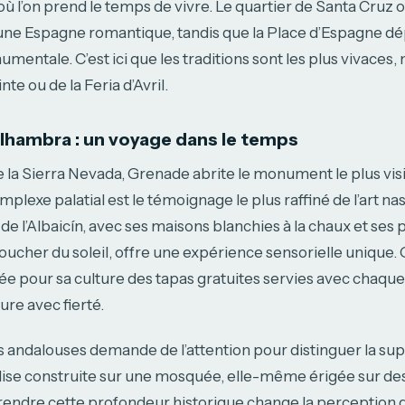
où l’on prend le temps de vivre. Le quartier de Santa Cruz 
ne Espagne romantique, tandis que la Place d’Espagne dé
mentale. C’est ici que les traditions sont les plus vivaces
te ou de la Feria d’Avril.
Alhambra : un voyage dans le temps
 la Sierra Nevada, Grenade abrite le monument le plus visi
plexe palatial est le témoignage le plus raffiné de l’art na
r de l’Albaicín, avec ses maisons blanchies à la chaux et ses 
coucher du soleil, offre une expérience sensorielle unique.
e pour sa culture des tapas gratuites servies avec chaque
ure avec fierté.
s andalouses demande de l’attention pour distinguer la su
lise construite sur une mosquée, elle-même érigée sur de
ndre cette profondeur historique change la perception 