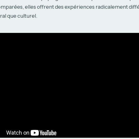
mparées, elles offrent des expériences radicalement diffé
ral que culturel.