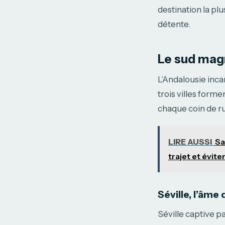
destination la plu
détente.
Le sud magn
L’Andalousie incar
trois villes forme
chaque coin de r
LIRE AUSSI
Sa
trajet et évit
Séville, l’âme
Séville captive p