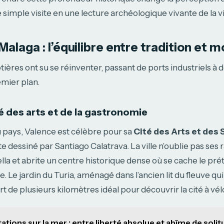
simple visite en une lecture archéologique vivante de la vil
Malaga : l’équilibre entre tradition et 
tières ont su se réinventer, passant de ports industriels à 
emier plan.
té des arts et de la gastronomie
u pays, Valence est célèbre pour sa
Cité des Arts et des
 dessiné par Santiago Calatrava. La ville n’oublie pas ses ra
lla et abrite un centre historique dense où se cache le pré
. Le jardin du Turia, aménagé dans l’ancien lit du fleuve qui t
t de plusieurs kilomètres idéal pour découvrir la cité à vél
tations sur la mer : entre liberté absolue et abîme de soli