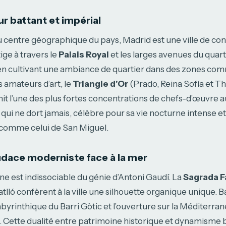
r battant et impérial
u centre géographique du pays, Madrid est une ville de cont
ge à travers le
Palais Royal
et les larges avenues du quart
en cultivant une ambiance de quartier dans des zones c
s amateurs d’art, le
Triangle d’Or
(Prado, Reina Sofía et T
it l’une des plus fortes concentrations de chefs-d’œuvre
le qui ne dort jamais, célèbre pour sa vie nocturne intense 
comme celui de San Miguel.
audace moderniste face à la mer
ane est indissociable du génie d’Antoni Gaudí. La
Sagrada F
atlló confèrent à la ville une silhouette organique unique. B
abyrinthique du Barri Gòtic et l’ouverture sur la Méditerran
. Cette dualité entre patrimoine historique et dynamisme ba