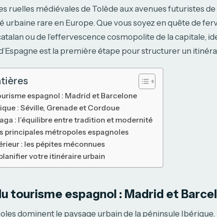
s ruelles médiévales de Tolède aux avenues futuristes de 
té urbaine rare en Europe. Que vous soyez en quête de fer
alan ou de l’effervescence cosmopolite de la capitale, ident
d’Espagne est la première étape pour structurer un itinéra
tières
tourisme espagnol : Madrid et Barcelone
que : Séville, Grenade et Cordoue
ga : l’équilibre entre tradition et modernité
s principales métropoles espagnoles
térieur : les pépites méconnues
lanifier votre itinéraire urbain
 du tourisme espagnol : Madrid et Barce
es dominent le paysage urbain de la péninsule Ibérique. B