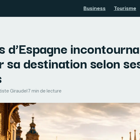
Business
Tourisme
es d’Espagne incontourna
r sa destination selon se
s
iste Giraudel
·
7 min de lecture