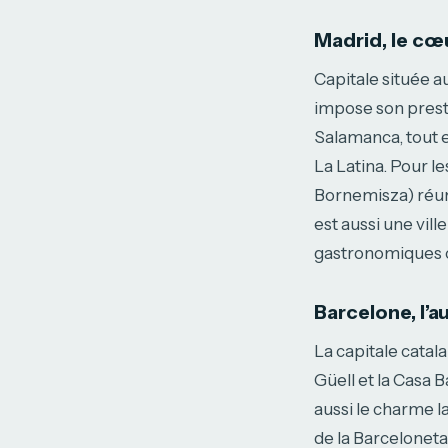
Madrid, le cœu
Capitale située a
impose son presti
Salamanca, tout 
La Latina. Pour le
Bornemisza) réun
est aussi une vil
gastronomiques 
Barcelone, l’
La capitale catal
Güell et la Casa B
aussi le charme l
de la Barceloneta