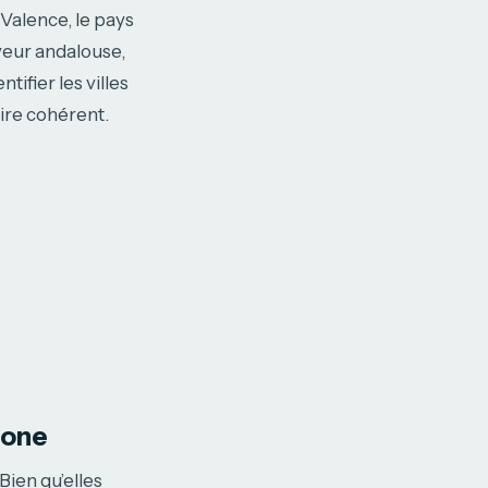
Valence, le pays
veur andalouse,
ifier les villes
ire cohérent.
lone
ien qu’elles