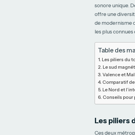
sonore unique. De
offre une diversi
de modernisme cat
les plus connues 
Table des ma
Les piliers du 
Le sud magnéti
Valence et Mala
Comparatif de
Le Nord et l’in
Conseils pour p
Les piliers
Ces deux métropol