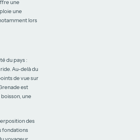
offre une
ploie une
, notamment lors
té du pays :
sride. Au-delà du
points de vue sur
 Grenade est
 boisson, une
perposition des
s fondations
du voyageur,