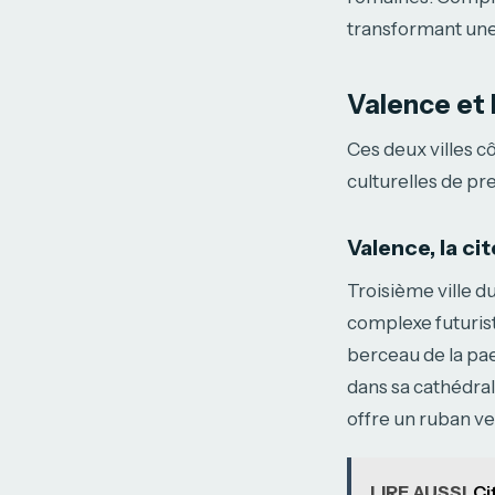
transformant une 
Valence et 
Ces deux villes cô
culturelles de pr
Valence, la ci
Troisième ville d
complexe futuriste
berceau de la pae
dans sa cathédrale
offre un ruban ver
LIRE AUSSI
Ci