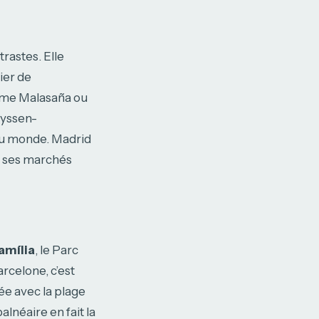
rastes. Elle
ier de
omme Malasaña ou
hyssen-
 au monde. Madrid
et ses marchés
amília
, le Parc
arcelone, c’est
ée avec la plage
lnéaire en fait la