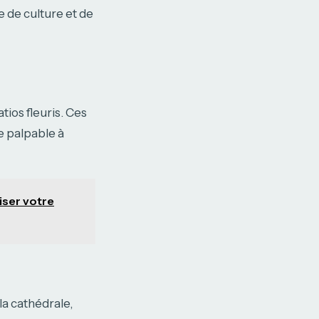
e de culture et de
tios fleuris. Ces
te palpable à
iser votre
la cathédrale,