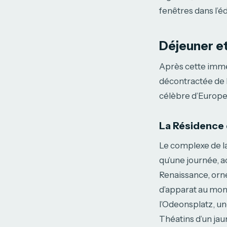
fenêtres dans l’éd
Déjeuner et
Après cette imme
décontractée de Mu
célèbre d’Europe 
La Résidence 
Le complexe de l
qu’une journée, 
Renaissance, orné
d’apparat au mond
l’Odeonsplatz, un
Théatins d’un jau