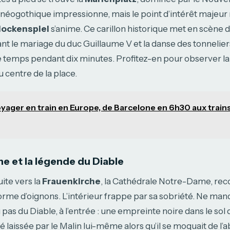
néogothique impressionne, mais le point d’intérêt majeur r
lockenspiel
s’anime. Ce carillon historique met en scène d
t le mariage du duc Guillaume V et la danse des tonnelier
e temps pendant dix minutes. Profitez-en pour observer l
u centre de la place.
yager en train en Europe, de Barcelone en 6h30 aux trains
he et la légende du Diable
ite vers la
Frauenkirche
, la Cathédrale Notre-Dame, rec
rme d’oignons. L’intérieur frappe par sa sobriété. Ne man
ou pas du Diable, à l’entrée : une empreinte noire dans le sol q
té laissée par le Malin lui-même alors qu’il se moquait de l