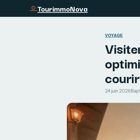
TourimmoNova
VOYAGE
Visite
optimi
courir
24 juin 2026
·
Bapt