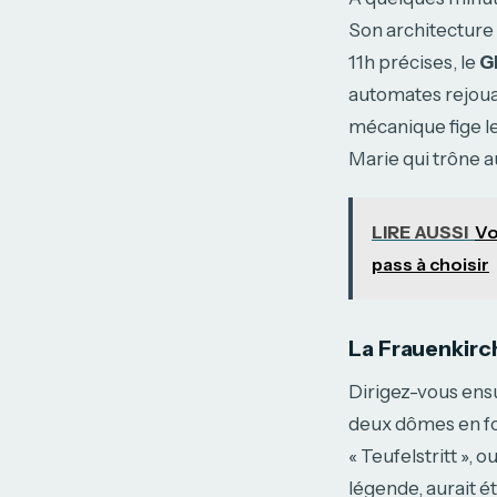
Son architecture 
11h précises, le
G
automates rejouan
mécanique fige l
Marie qui trône a
LIRE AUSSI
Vo
pass à choisir
La Frauenkirc
Dirigez-vous ensu
deux dômes en fo
« Teufelstritt », 
légende, aurait é