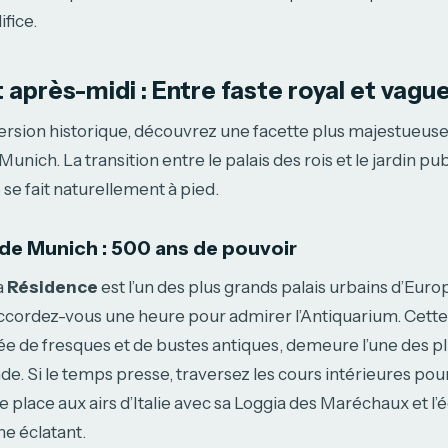
ifice.
 après-midi : Entre faste royal et vagu
rsion historique, découvrez une facette plus majestueuse,
nich. La transition entre le palais des rois et le jardin pub
se fait naturellement à pied.
de Munich : 500 ans de pouvoir
a
Résidence
est l’un des plus grands palais urbains d’Europ
accordez-vous une heure pour admirer l’Antiquarium. Cette
e de fresques et de bustes antiques, demeure l’une des plu
e. Si le temps presse, traversez les cours intérieures pou
e place aux airs d’Italie avec sa Loggia des Maréchaux et l’é
ne éclatant.