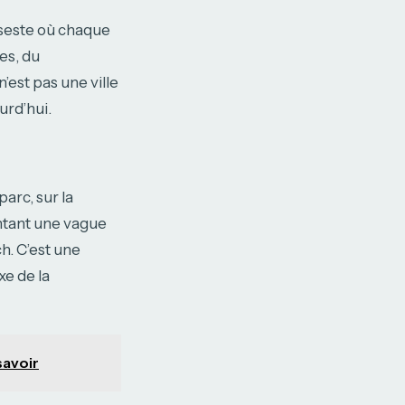
pseste où chaque
es, du
’est pas une ville
urd’hui.
parc, sur la
ontant une vague
h. C’est une
e de la
savoir