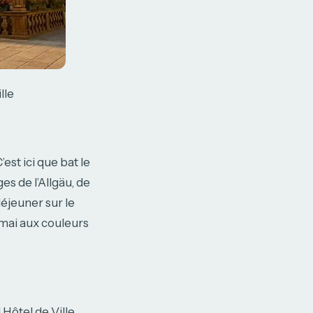
lle
’est ici que bat le
es de l’Allgäu, de
déjeuner sur le
e mai aux couleurs
Hôtel de Ville.