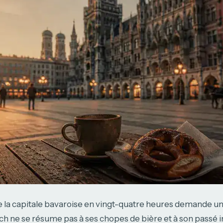
e la capitale bavaroise en vingt-quatre heures demande un
h ne se résume pas à ses chopes de bière et à son passé im