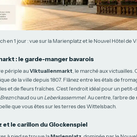
ch en 1 jour : vue sur la Marienplatz et le Nouvel Hôtel de Vi
markt : le garde-manger bavarois
 périple au
Viktualienmarkt
, le marché aux victuailles. C
ue de la ville depuis 1807. Flânez entre les étals de fromag
es et de fleurs fraîches. C’est l’endroit idéal pour un petit-
Brezn
chaud ou un
Leberkassemmel
. Au centre, l’arbre d
pelle que vous êtes sur les terres des Wittelsbach.
 et le carillon du Glockenspiel
s à pied se trouve la
Marienplatz
, dominée par le Nouvel 