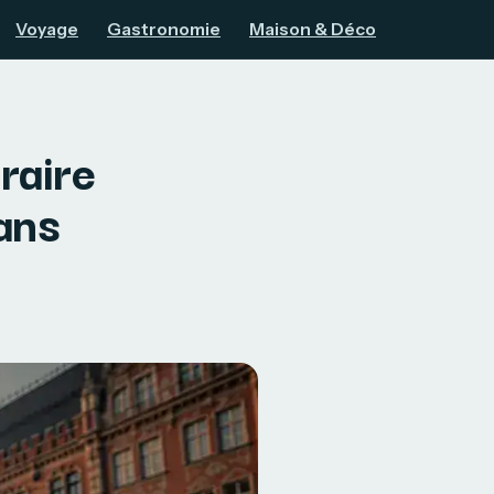
Voyage
Gastronomie
Maison & Déco
éraire
sans