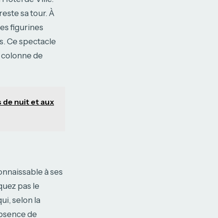
este sa tour. À
es figurines
s. Ce spectacle
a colonne de
 de nuit et aux
onnaissable à ses
quez pas le
ui, selon la
’absence de