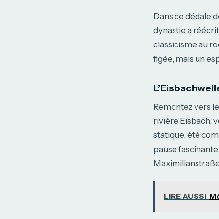
Dans ce dédale d
dynastie a réécri
classicisme au roc
figée, mais un esp
L’Eisbachwelle 
Remontez vers le 
rivière Eisbach, 
statique, été com
pause fascinante,
Maximilianstraße
LIRE AUSSI
Mé