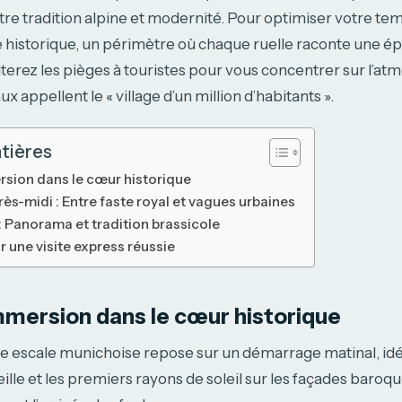
 entre tradition alpine et modernité. Pour optimiser votre t
e historique, un périmètre où chaque ruelle raconte une é
iterez les pièges à touristes pour vous concentrer sur l’a
ux appellent le « village d’un million d’habitants ».
tières
rsion dans le cœur historique
rès-midi : Entre faste royal et vagues urbaines
 : Panorama et tradition brassicole
r une visite express réussie
mmersion dans le cœur historique
re escale munichoise repose sur un démarrage matinal, id
veille et les premiers rayons de soleil sur les façades baroq