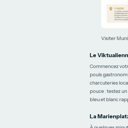
Visiter Muni
Le Viktualien
Commencez votre
pouls gastronomiq
charcuteries local
pouce : testez un
bleu et blanc rap
La Marienplatz
À quelques minute