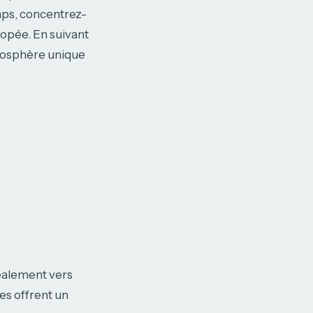
emps, concentrez-
popée. En suivant
tmosphère unique
éalement vers
ues offrent un