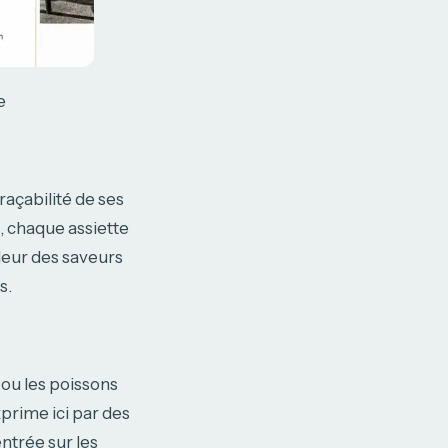
e
açabilité de ses
, chaque assiette
leur des saveurs
s.
ou les poissons
prime ici par des
entrée sur les