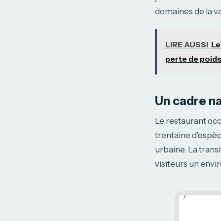
domaines de la va
LIRE AUSSI
Le
perte de poid
Un cadre na
Le restaurant oc
trentaine d’espèc
urbaine. La transi
visiteurs un env