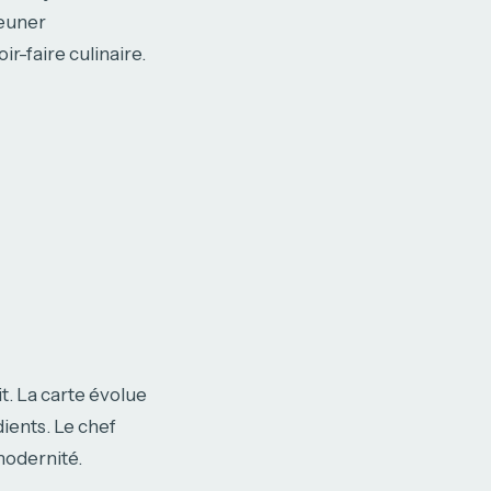
jeuner
r-faire culinaire.
it. La carte évolue
dients. Le chef
 modernité.