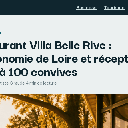
Business
Tourisme
E
rant Villa Belle Rive :
onomie de Loire et récep
’à 100 convives
tiste Giraudel
·
4 min de lecture