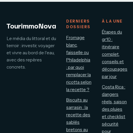
DERNIERS
À LA UNE
TourimmoNova
DOSSIERS
Étapes du
Fromage
Le média du littoral et du
gr10 :
blanc,
terroir : investir, voyager
itinéraire
faisselle ou
et vivre au bord de l'eau,
complet,
avec des repères
Philadelphia
conseils et
concrets.
: par quoi
découpages
remplacer la
par jour
ricotta selon
Costa Rica :
la recette ?
dangers
Biscuits au
réels, saison
sarrasin : la
des pluies
recette des
et checklist
sablés
sécurité
bretons au
pour