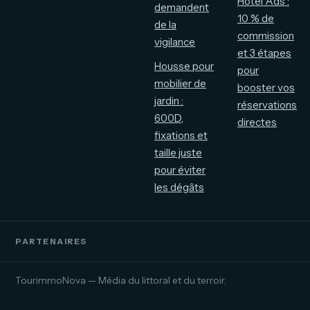
Hotel Ads :
demandent
10 % de
de la
commission
vigilance
et 3 étapes
Housse pour
pour
mobilier de
booster vos
jardin :
réservations
600D,
directes
fixations et
taille juste
pour éviter
les dégâts
PARTENAIRES
TourimmoNova — Média du littoral et du terroir.