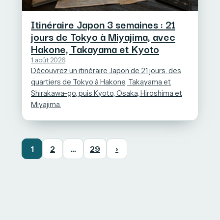
Itinéraire Japon 3 semaines : 21
jours de Tokyo à Miyajima, avec
Hakone, Takayama et Kyoto
1 août 2026
Découvrez un itinéraire Japon de 21 jours, des
quartiers de Tokyo à Hakone, Takayama et
Shirakawa-go, puis Kyoto, Osaka, Hiroshima et
Miyajima.
1
2
…
29
›