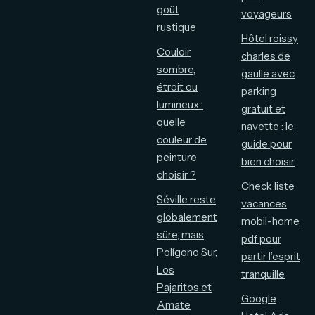
goût
voyageurs
rustique
Hôtel roissy
Couloir
charles de
sombre,
gaulle avec
étroit ou
parking
lumineux :
gratuit et
quelle
navette : le
couleur de
guide pour
peinture
bien choisir
choisir ?
Check liste
Séville reste
vacances
globalement
mobil-home
sûre, mais
pdf pour
Polígono Sur,
partir l’esprit
Los
tranquille
Pajaritos et
Google
Amate