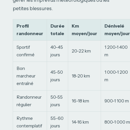
gérer les imprévus météorologiques ou les
petites blessures.
Profil
Durée
Km
Dénivelé
randonneur
totale
moyen/jour
moyen/jour
Sportif
40-45
1 200-1 400
20-22 km
confirmé
jours
m
Bon
45-50
1 000-1 200
marcheur
18-20 km
jours
m
entraîné
Randonneur
50-55
16-18 km
900-1 100 m
régulier
jours
Rythme
55-60
14-16 km
800-1 000 m
contemplatif
jours