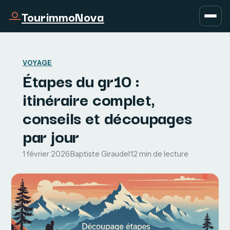
TourimmoNova
VOYAGE
Étapes du gr10 :
itinéraire complet,
conseils et découpages
par jour
1 février 2026
·
Baptiste Giraudel
·
12 min de lecture