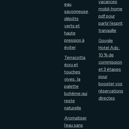
vacances
eau
mobil-home
savonneuse,
pdf pour
dépôts
partir l’esprit
verts et
tranquille
haute
pression à
Google
éviter
Hotel Ads :
10 % de
Terracotta,
commission
écru et
et 3 étapes
touches
pour
vives : la
booster vos
palette
réservations
bohème qui
directes
reste
naturelle
Aromatiser
l’eau sans