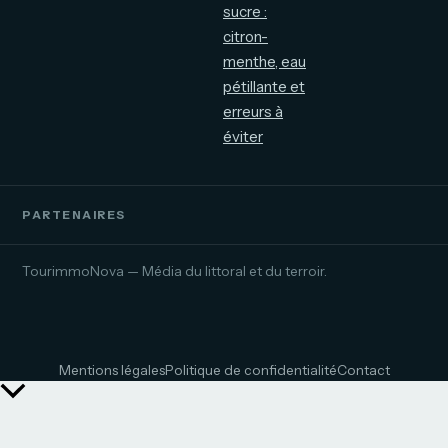
sucre :
citron-
menthe, eau
pétillante et
erreurs à
éviter
PARTENAIRES
TourimmoNova — Média du littoral et du terroir.
Mentions légales
Politique de confidentialité
Contact
Retour
en
haut