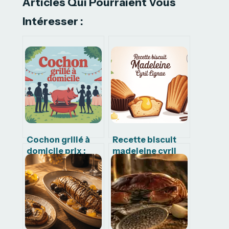
Articles Qui Pourraient Vous
Intéresser :
Cochon grillé à
Recette biscuit
domicile prix :
madeleine cyril
budget, options
lignac : la
et conseils utiles
méthode
inratable à la
maison