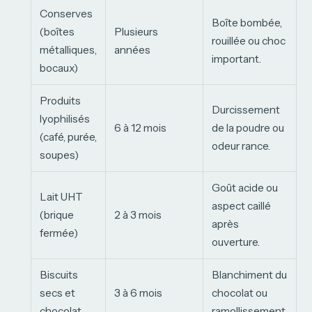
Conserves
Boîte bombée,
(boîtes
Plusieurs
rouillée ou choc
métalliques,
années
important.
bocaux)
Produits
Durcissement
lyophilisés
6 à 12 mois
de la poudre ou
(café, purée,
odeur rance.
soupes)
Goût acide ou
Lait UHT
aspect caillé
(brique
2 à 3 mois
après
fermée)
ouverture.
Biscuits
Blanchiment du
secs et
3 à 6 mois
chocolat ou
chocolat
ramollissement.