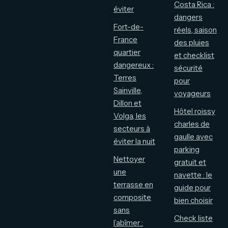
Costa Rica :
éviter
dangers
Fort-de-
réels, saison
France
des pluies
quartier
et checklist
dangereux :
sécurité
Terres
pour
Sainville,
voyageurs
Dillon et
Hôtel roissy
Volga, les
charles de
secteurs à
gaulle avec
éviter la nuit
parking
Nettoyer
gratuit et
une
navette : le
terrasse en
guide pour
composite
bien choisir
sans
Check liste
l’abîmer :