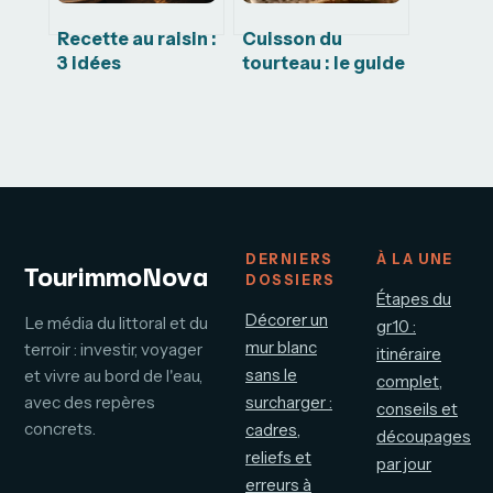
Recette au raisin :
Cuisson du
3 idées
tourteau : le guide
gourmandes et la
pour une chair
technique
ferme et iodée
infaillible pour
l’épépiner
DERNIERS
À LA UNE
TourimmoNova
DOSSIERS
Étapes du
Décorer un
Le média du littoral et du
gr10 :
mur blanc
terroir : investir, voyager
itinéraire
sans le
et vivre au bord de l'eau,
complet,
avec des repères
surcharger :
conseils et
concrets.
cadres,
découpages
reliefs et
par jour
erreurs à