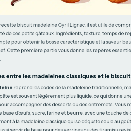
recette biscuit madeleine Cyril Lignac, il est utile de com
icité de ces petits gâteaux. Ingrédients, texture, temps de re
pte pour obtenir la bosse caractéristique et la saveur be
ef. Cette première partie vous donne les repères essentie
.
es entre les madeleines classiques et le biscui
leine
reprend les codes de la madeleine traditionnelle, ma
a pâte est souvent légèrement plus liquide, ce qui donne un
 pour accompagner des desserts ou des entremets. Vous r
 base d’œufs, sucre, farine et beurre, avec une touche de 
ement à la madeleine classique qui se déguste seule au goûte
ssi servir de base pour des verrines ou des tiramisu revisi