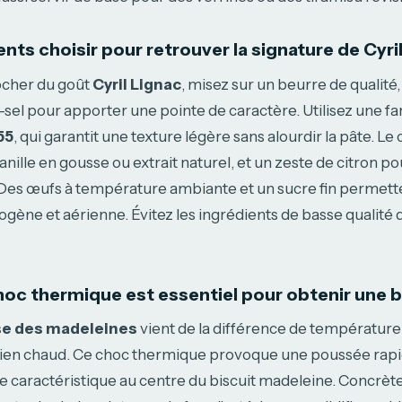
nts choisir pour retrouver la signature de Cyri
ocher du goût
Cyril Lignac
, misez sur un beurre de qualité
el pour apporter une pointe de caractère. Utilisez une fa
55
, qui garantit une texture légère sans alourdir la pâte. Le 
anille en gousse ou extrait naturel, et un zeste de citron po
 Des œufs à température ambiante et un sucre fin permett
gène et aérienne. Évitez les ingrédients de basse qualité qu
hoc thermique est essentiel pour obtenir une b
e des madeleines
vient de la différence de température 
 bien chaud. Ce choc thermique provoque une poussée rapid
 caractéristique au centre du biscuit madeleine. Concrèt