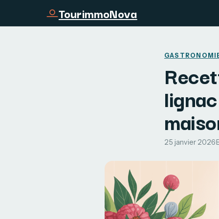
TourimmoNova
GASTRONOMI
Recett
lignac
maiso
25 janvier 2026
·