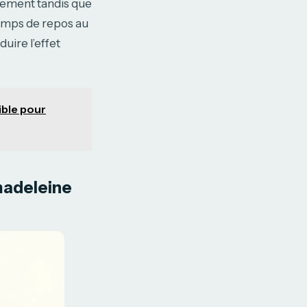
idement tandis que
temps de repos au
uire l’effet
ible pour
 madeleine