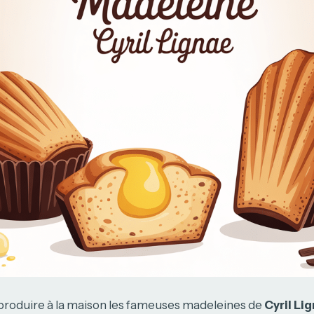
produire à la maison les fameuses madeleines de
Cyril Li