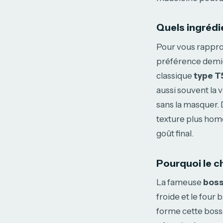
Quels ingrédie
Pour vous rappr
préférence demi-s
classique
type T
aussi souvent la v
sans la masquer.
texture plus homo
goût final.
Pourquoi le c
La fameuse
boss
froide et le four
forme cette bosse