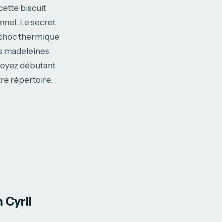
cette biscuit
nnel. Le secret
n choc thermique
ts madeleines
 soyez débutant
re répertoire.
 Cyril