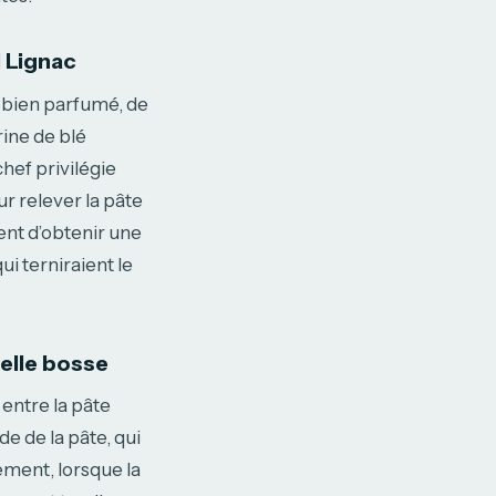
l Lignac
, bien parfumé, de
rine de blé
chef privilégie
ur relever la pâte
ent d’obtenir une
i terniraient le
elle bosse
entre la pâte
e de la pâte, qui
ement, lorsque la