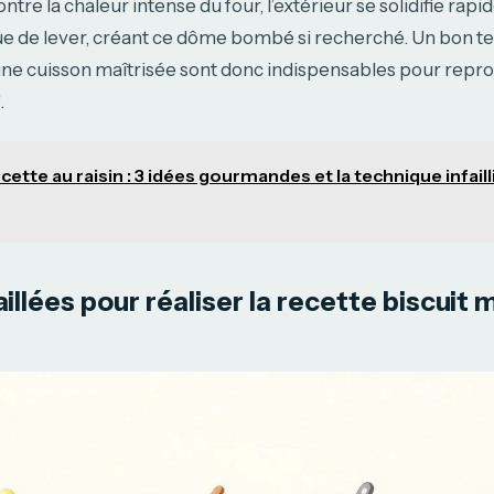
ntre la chaleur intense du four, l’extérieur se solidifie rap
inue de lever, créant ce dôme bombé si recherché. Un bon 
une cuisson maîtrisée sont donc indispensables pour reprod
.
cette au raisin : 3 idées gourmandes et la technique infaill
illées pour réaliser la recette biscuit