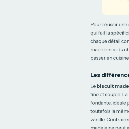
Pour réussir une 
qui fait la spécif
chaque détail com
madeleines du ch
passer en cuisine
Les différenc
Le
biscuit made
fine et souple. L
fondante, idéale
toutefois la même
vanille. Contrair
madeleine peut au