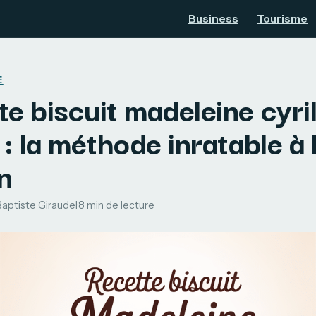
Business
Tourisme
E
e biscuit madeleine cyri
 : la méthode inratable à 
n
Baptiste Giraudel
·
8 min de lecture