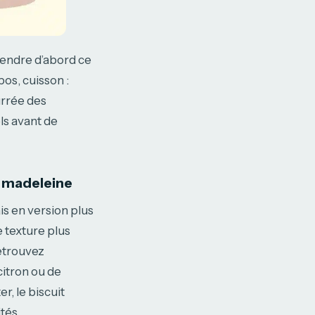
prendre d’abord ce
pos, cuisson :
urrée des
ls avant de
t madeleine
is en version plus
e texture plus
etrouvez
citron ou de
r, le biscuit
tés.