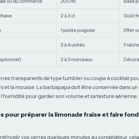
ale ou du commerce
200 ml
Base pé
fraise
2 à 3 cl
Goût fr
e
1 petite poignée
Effet v
3 à 4 unités
Fraîch
(optionnel)
2 à 3 morceaux
Décora
erres transparents de type tumbler ou coupe à cocktail po
rs et la mousse. La barbapapa doit être conservée dans un 
de l’humidité pour garder son volume et sa texture aérienne.
 pour préparer la limonade fraise et faire fond
froidir vos verres quelques minutes au congélateur, cela