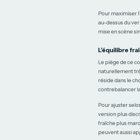
Pour maximiser l’
au-dessus du verr
mise en scène simp
L’équilibre fr
Le piège de ce co
naturellement très
réside dans le ch
contrebalancer la
Pour ajuster selon
version plus disc
fraîche plus mar
peuvent aussi app