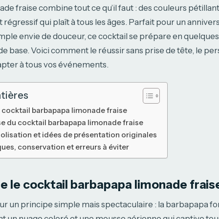
e fraise combine tout ce qu’il faut : des couleurs pétilla
 régressif qui plaît à tous les âges. Parfait pour un annive
mple envie de douceur, ce cocktail se prépare en quelque
 de base. Voici comment le réussir sans prise de tête, le pe
dapter à tous vos événements.
tières
cocktail barbapapa limonade fraise
e du cocktail barbapapa limonade fraise
olisation et idées de présentation originales
ues, conservation et erreurs à éviter
 le cocktail barbapapa limonade frais
sur un principe simple mais spectaculaire : la barbapapa f
nt un nuage coloré et une mousse aérienne qui captive tous