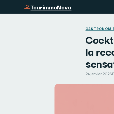
TourimmoNova
GASTRONOMI
Cockta
la rec
sensa
24 janvier 2026
·
B