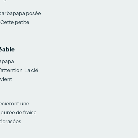
la barbapapa posée
 Cette petite
réable
bapapa
attention. La clé
 vient
récieront une
 purée de fraise
 écrasées