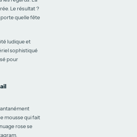
rée. Le résultat ?
mporte quelle fête
côté ludique et
ériel sophistiqué
isé pour
ail
stantanément
se mousse qui fait
e nuage rose se
stagram.