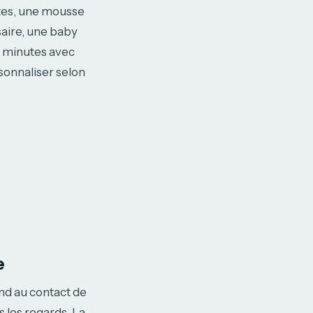
ntes, une mousse
rsaire, une baby
s minutes avec
rsonnaliser selon
e
ond au contact de
 les regards. La