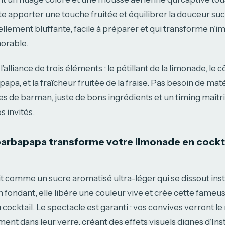
ite apporter une touche fruitée et équilibrer la douceur suc
llement bluffante, facile à préparer et qui transforme n’i
rable.
l’alliance de trois éléments : le pétillant de la limonade, le 
apa, et la fraîcheur fruitée de la fraise. Pas besoin de mat
s de barman, juste de bons ingrédients et un timing maîtr
 invités.
arbapapa transforme votre limonade en cockt
t comme un sucre aromatisé ultra-léger qui se dissout in
En fondant, elle libère une couleur vive et crée cette fameu
 cocktail. Le spectacle est garanti : vos convives verront l
nt dans leur verre, créant des effets visuels dignes d’In