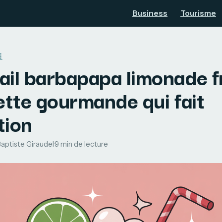
Business
Tourisme
E
il barbapapa limonade fr
ette gourmande qui fait
tion
aptiste Giraudel
·
9 min de lecture