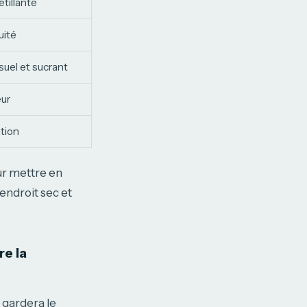
tillante
uité
isuel et sucrant
eur
tion
ur mettre en
endroit sec et
re la
 gardera le