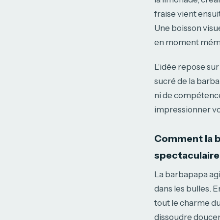
fraise vient ensu
Une boisson visue
en moment mémo
L’idée repose sur 
sucré de la barbap
ni de compétence
impressionner vos
Comment la b
spectaculaire
La barbapapa agi
dans les bulles. 
tout le charme du
dissoudre douceme