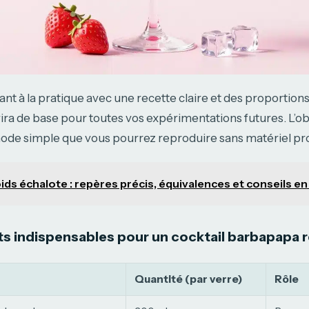
t à la pratique avec une recette claire et des proportions
ira de base pour toutes vos expérimentations futures. L’obj
de simple que vous pourrez reproduire sans matériel pro
ids échalote : repères précis, équivalences et conseils en
ts indispensables pour un cocktail barbapapa r
Quantité (par verre)
Rôle