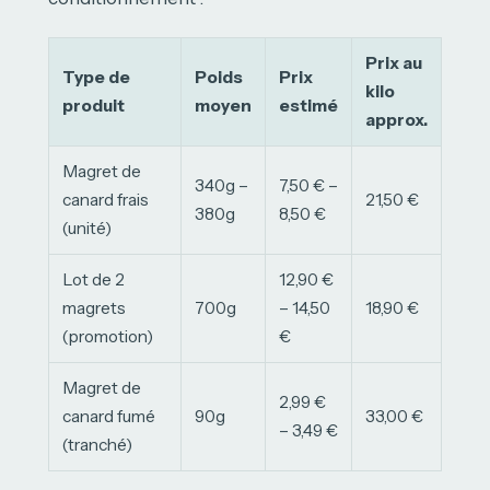
Prix au
Type de
Poids
Prix
kilo
produit
moyen
estimé
approx.
Magret de
340g –
7,50 € –
canard frais
21,50 €
380g
8,50 €
(unité)
Lot de 2
12,90 €
magrets
700g
– 14,50
18,90 €
(promotion)
€
Magret de
2,99 €
canard fumé
90g
33,00 €
– 3,49 €
(tranché)