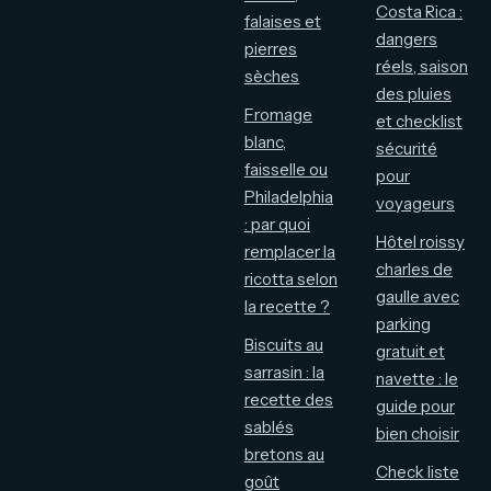
Costa Rica :
falaises et
dangers
pierres
réels, saison
sèches
des pluies
Fromage
et checklist
blanc,
sécurité
faisselle ou
pour
Philadelphia
voyageurs
: par quoi
Hôtel roissy
remplacer la
charles de
ricotta selon
gaulle avec
la recette ?
parking
Biscuits au
gratuit et
sarrasin : la
navette : le
recette des
guide pour
sablés
bien choisir
bretons au
Check liste
goût