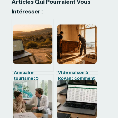
Articles Qui Pourraient Vous
Intéresser :
Annuaire
Vide maison à
tourisme : 5
Royan : comment
raisons de
choisir entre
privilégier le
débarras gratuit,
contact direct
rémunéré ou
pour vos
facturé ?
vacances