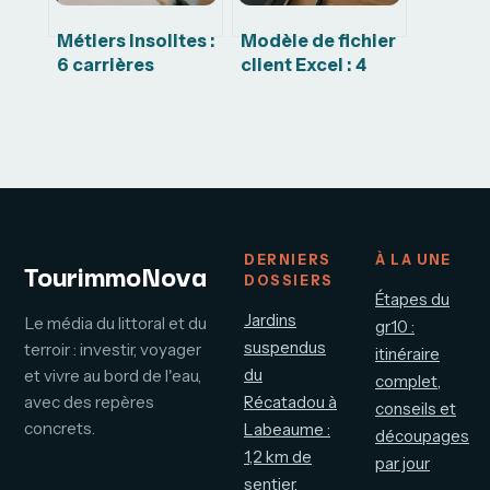
Métiers insolites :
Modèle de fichier
6 carrières
client Excel : 4
atypiques pour
étapes pour
sortir des sentiers
structurer votre
battus
base de données
DERNIERS
À LA UNE
TourimmoNova
DOSSIERS
Étapes du
Jardins
Le média du littoral et du
gr10 :
suspendus
terroir : investir, voyager
itinéraire
du
et vivre au bord de l'eau,
complet,
avec des repères
Récatadou à
conseils et
concrets.
Labeaume :
découpages
1,2 km de
par jour
sentier,