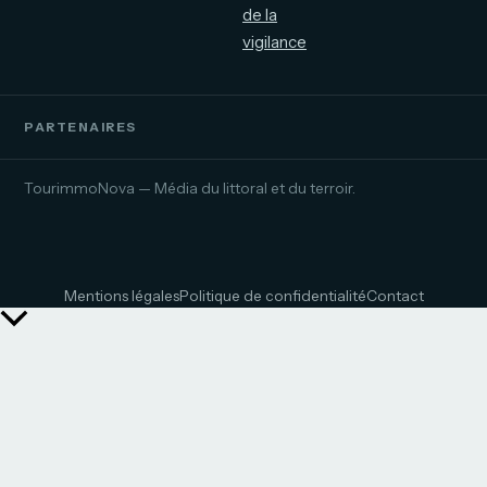
de la
vigilance
PARTENAIRES
TourimmoNova — Média du littoral et du terroir.
Mentions légales
Politique de confidentialité
Contact
Retour
en
haut