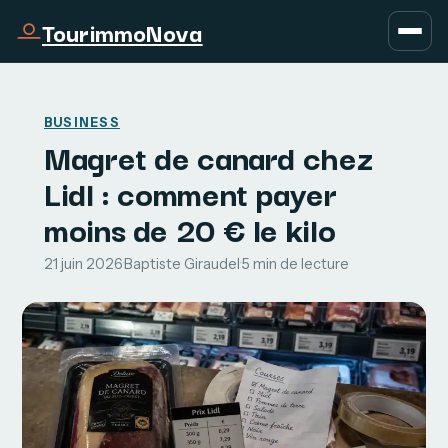
TourimmoNova
BUSINESS
Magret de canard chez
Lidl : comment payer
moins de 20 € le kilo
21 juin 2026
·
Baptiste Giraudel
·
5 min de lecture