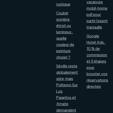
vacances
rustique
mobil-home
Couloir
pdf pour
sombre,
partir l’esprit
étroit ou
tranquille
lumineux :
Google
quelle
Hotel Ads :
couleur de
10 % de
peinture
commission
choisir ?
et 3 étapes
Séville reste
pour
globalement
booster vos
sûre, mais
réservations
Polígono Sur,
directes
Los
Pajaritos et
Amate
demandent