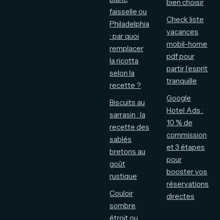
bien choisir
faisselle ou
Check liste
Philadelphia
vacances
: par quoi
mobil-home
remplacer
pdf pour
la ricotta
partir l’esprit
selon la
tranquille
recette ?
Google
Biscuits au
Hotel Ads :
sarrasin : la
10 % de
recette des
commission
sablés
et 3 étapes
bretons au
pour
goût
booster vos
rustique
réservations
Couloir
directes
sombre,
étroit ou