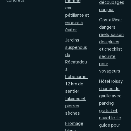
concrets.
menthe,
découpages
eau
par jour
pétillante et
Costa Rica :
erreurs à
dangers
éviter
réels, saison
Jardins
des pluies
suspendus
et checklist
du
sécurité
Récatadou
pour
à
voyageurs
Labeaume :
Hôtel roissy
1,2 km de
charles de
sentier,
gaulle avec
falaises et
parking
pierres
gratuit et
sèches
navette : le
Fromage
guide pour
blanc,