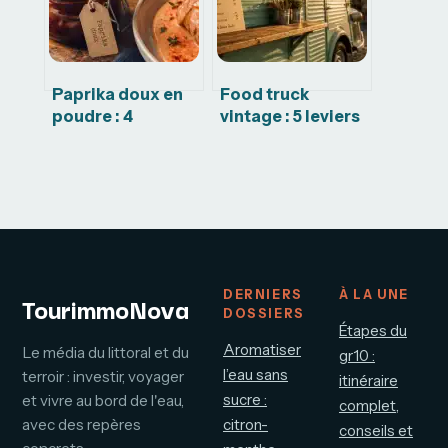
Paprika doux en
Food truck
poudre : 4
vintage : 5 leviers
bienfaits santé et
pour transformer
secrets pour
votre véhicule en
sublimer vos plats
aimant à clients
sans piquer
DERNIERS
À LA UNE
TourimmoNova
DOSSIERS
Étapes du
Aromatiser
Le média du littoral et du
gr10 :
l’eau sans
terroir : investir, voyager
itinéraire
sucre :
et vivre au bord de l'eau,
complet,
avec des repères
citron-
conseils et