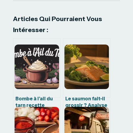
Articles Qui Pourraient Vous
Intéresser :
Bombe à l’ail du
Le saumon fait-il
tarn recette
grossir ? Analyse
authentique et
nutritionnelle et
astuces de grand-
conseils pour
mère
votre perte de
poids