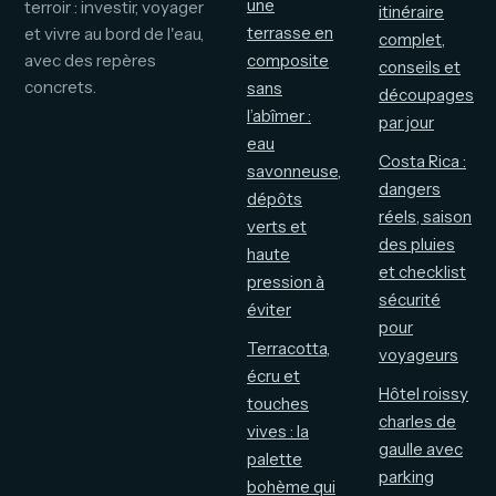
une
terroir : investir, voyager
itinéraire
terrasse en
et vivre au bord de l'eau,
complet,
avec des repères
composite
conseils et
concrets.
sans
découpages
l’abîmer :
par jour
eau
Costa Rica :
savonneuse,
dangers
dépôts
réels, saison
verts et
des pluies
haute
et checklist
pression à
sécurité
éviter
pour
Terracotta,
voyageurs
écru et
Hôtel roissy
touches
charles de
vives : la
gaulle avec
palette
parking
bohème qui