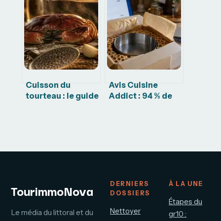
budget, options
gourmandes et la
et conseils utiles
technique
infaillible pour
l’épépiner
Cuisson du
Avis Cuisine
tourteau : le guide
Addict : 94 % de
pour une chair
satisfaction client
ferme et iodée
et fiabilité du
matériel
professionnel
DERNIERS
À LA UNE
TourimmoNova
DOSSIERS
Étapes du
Nettoyer
Le média du littoral et du
gr10 :