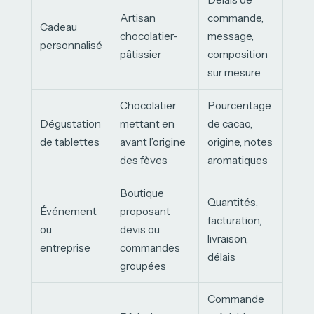
Artisan
commande,
Cadeau
chocolatier-
message,
personnalisé
pâtissier
composition
sur mesure
Chocolatier
Pourcentage
Dégustation
mettant en
de cacao,
de tablettes
avant l’origine
origine, notes
des fèves
aromatiques
Boutique
Quantités,
Événement
proposant
facturation,
ou
devis ou
livraison,
entreprise
commandes
délais
groupées
Commande