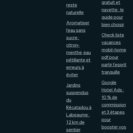
gratuit et
reste
navette : le
naturelle
guide pour
Aromatiser
bien choisir
l’eau sans
Check liste
sucre :
vacances
citron-
mobil-home
menthe, eau
pdf pour
pétillante et
partir l’esprit
erreurs à
tranquille
éviter
Google
Jardins
Hotel Ads :
suspendus
10 % de
du
commission
Récatadou à
et 3 étapes
Labeaume :
pour
1,2 km de
booster vos
sentier,