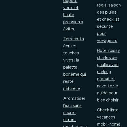
dépôts
réels, saison
verts et
des pluies
haute
et checklist
pression à
sécurité
éviter
pour
Terracotta,
voyageurs
écru et
Hôtel roissy
touches
charles de
vives : la
gaulle avec
palette
parking
bohème qui
gratuit et
reste
navette : le
naturelle
guide pour
Aromatiser
bien choisir
l’eau sans
Check liste
sucre :
vacances
citron-
mobil-home
menthe, eau