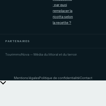
: par quoi
remplacer la
ricotta selon
la recette ?
PARTENAIRES
TourimmoNova — Média du littoral et du terroir.
Mentions légales
Politique de confidentialité
Contact
Retour
en
haut