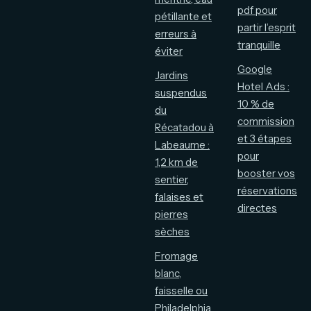
pdf pour
pétillante et
partir l’esprit
erreurs à
tranquille
éviter
Google
Jardins
Hotel Ads :
suspendus
10 % de
du
commission
Récatadou à
et 3 étapes
Labeaume :
pour
1,2 km de
booster vos
sentier,
réservations
falaises et
directes
pierres
sèches
Fromage
blanc,
faisselle ou
Philadelphia