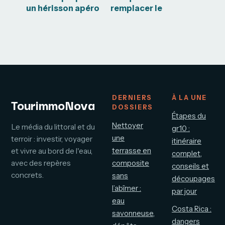
un hérisson apéro
remplacer le
la veille sans le
piment
gâcher
d’espelette sans
perdre en saveur
DERNIERS
À LA UNE
TourimmoNova
DOSSIERS
Étapes du
Nettoyer
Le média du littoral et du
gr10 :
une
terroir : investir, voyager
itinéraire
terrasse en
et vivre au bord de l'eau,
complet,
avec des repères
composite
conseils et
concrets.
sans
découpages
l’abîmer :
par jour
eau
Costa Rica :
savonneuse,
dangers