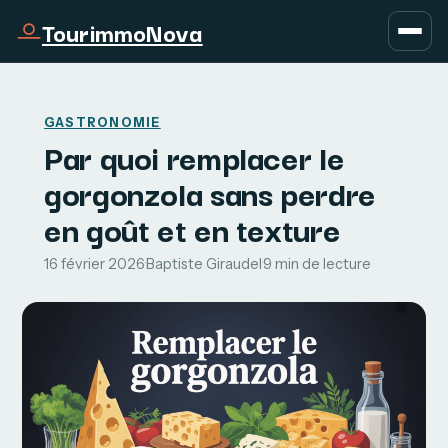
TourimmoNova
GASTRONOMIE
Par quoi remplacer le
gorgonzola sans perdre
en goût et en texture
16 février 2026
·
Baptiste Giraudel
·
9 min de lecture