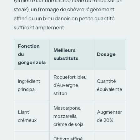
(émietté sur une salade tiède ou fondu sur un
steak), un fromage de chèvre légèrement
affiné ou un bleu danois en petite quantité
suffiront amplement.
Fonction
Meilleurs
du
Dosage
substituts
gorgonzola
Roquefort, bleu
Ingrédient
Quantité
d’Auvergne,
principal
équivalente
stilton
Mascarpone,
Liant
Augmenter
mozzarella,
crémeux
de 20%
crème de soja
Chèvre affiné,