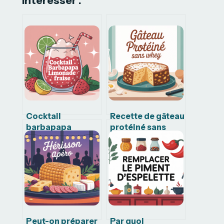
Intéresser :
Cocktail
Recette de gâteau
barbapapa
protéiné sans
limonade fraise :
whey facile et
la recette
vraiment
gourmande qui
gourmand
fait sensation
Peut-on préparer
Par quoi