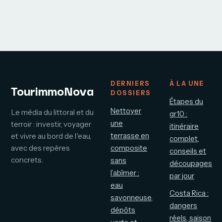
secrets pour
protocole
réussir votre
complet de la
pause gourmande
purge à l’assiette
face au pont
romain
DERNIERS
À LA UNE
TourimmoNova
DOSSIERS
Étapes du
Nettoyer
Le média du littoral et du
gr10 :
une
terroir : investir, voyager
itinéraire
terrasse en
et vivre au bord de l'eau,
complet,
avec des repères
composite
conseils et
concrets.
sans
découpages
l’abîmer :
par jour
eau
Costa Rica :
savonneuse,
dangers
dépôts
réels, saison