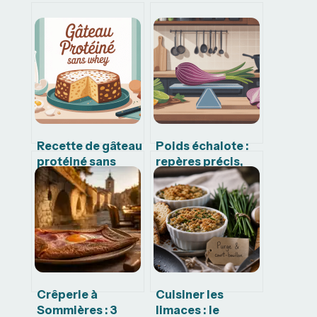
Recette de gâteau
Poids échalote :
protéiné sans
repères précis,
whey facile et
équivalences et
vraiment
conseils en
gourmand
cuisine
Crêperie à
Cuisiner les
Sommières : 3
limaces : le