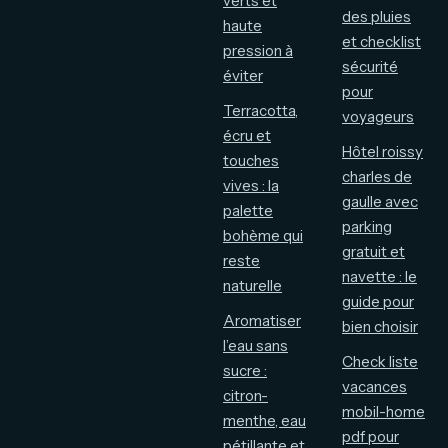
verts et
des pluies
haute
et checklist
pression à
sécurité
éviter
pour
Terracotta,
voyageurs
écru et
Hôtel roissy
touches
charles de
vives : la
gaulle avec
palette
parking
bohème qui
gratuit et
reste
navette : le
naturelle
guide pour
Aromatiser
bien choisir
l’eau sans
Check liste
sucre :
vacances
citron-
mobil-home
menthe, eau
pdf pour
pétillante et