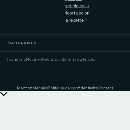
remplacer la
ricotta selon
la recette ?
PARTENAIRES
TourimmoNova — Média du littoral et du terroir.
Mentions légales
Politique de confidentialité
Contact
Retour
en
haut