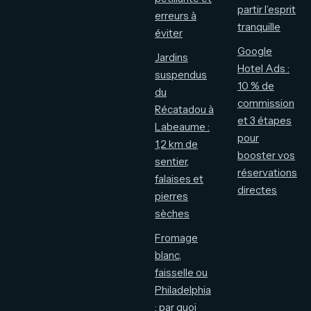
partir l’esprit
erreurs à
tranquille
éviter
Google
Jardins
Hotel Ads :
suspendus
10 % de
du
commission
Récatadou à
et 3 étapes
Labeaume :
pour
1,2 km de
booster vos
sentier,
réservations
falaises et
directes
pierres
sèches
Fromage
blanc,
faisselle ou
Philadelphia
: par quoi