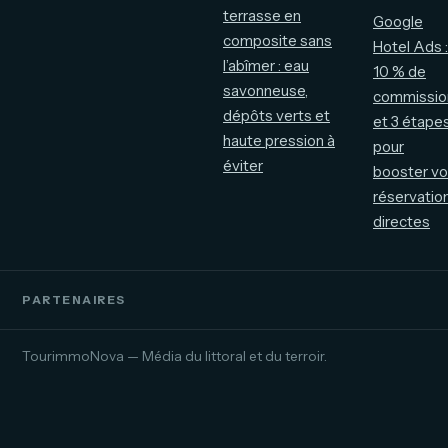
terrasse en
Google
composite sans
Hotel Ads :
l’abîmer : eau
10 % de
savonneuse,
commissio
dépôts verts et
et 3 étape
haute pression à
pour
éviter
booster v
réservatio
directes
PARTENAIRES
TourimmoNova — Média du littoral et du terroir.