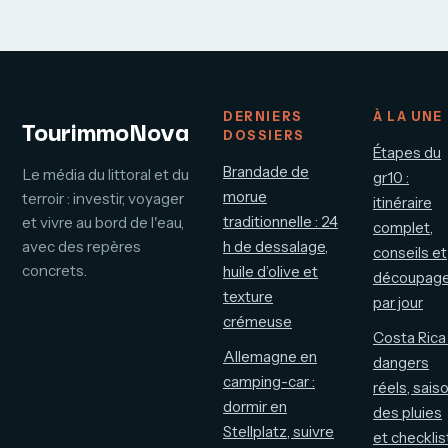
bien choisir
protéger votre
logement
DERNIERS
À LA UNE
TourimmoNova
DOSSIERS
Étapes du
Brandade de
Le média du littoral et du
gr10 :
morue
terroir : investir, voyager
itinéraire
traditionnelle : 24
et vivre au bord de l'eau,
complet,
avec des repères
h de dessalage,
conseils et
concrets.
huile d’olive et
découpag
texture
par jour
crémeuse
Costa Rica 
Allemagne en
dangers
camping-car :
réels, sais
dormir en
des pluies
Stellplatz, suivre
et checklis