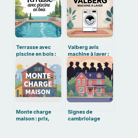
Terrasse avec
Valberg avis
piscine en bois :
machine à laver :
idées, prix et
fiabilité, retours
règles à connaître
clients et
alternatives
Monte charge
Signes de
maison : prix,
cambriolage
usages, modèles
roumain à
et conseils pour
connaître pour