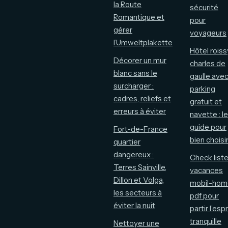
la Route
sécurité
Romantique et
pour
gérer
voyageurs
l’Umweltplakette
Hôtel roiss
Décorer un mur
charles de
blanc sans le
gaulle ave
surcharger :
parking
cadres, reliefs et
gratuit et
erreurs à éviter
navette : le
guide pour
Fort-de-France
bien choisi
quartier
dangereux :
Check list
Terres Sainville,
vacances
Dillon et Volga,
mobil-hom
les secteurs à
pdf pour
éviter la nuit
partir l’espr
tranquille
Nettoyer une