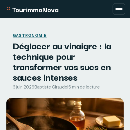
TourimmoNova
GASTRONOMIE
Déglacer au vinaigre : la
technique pour
transformer vos sucs en
sauces intenses
6 juin 2026
·
Baptiste Giraudel
·
6 min de lecture