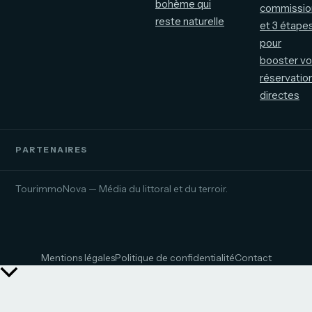
bohème qui
commissio
reste naturelle
et 3 étape
pour
booster v
réservatio
directes
PARTENAIRES
TourimmoNova — Média du littoral et du terroir.
Mentions légales
Politique de confidentialité
Contact
Retour
en
haut