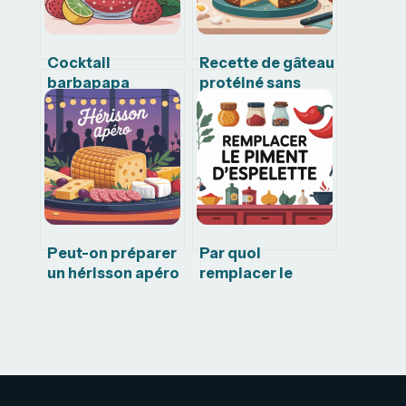
Cocktail
Recette de gâteau
barbapapa
protéiné sans
limonade fraise :
whey facile et
la recette
vraiment
gourmande qui
gourmand
fait sensation
Peut-on préparer
Par quoi
un hérisson apéro
remplacer le
la veille sans le
piment
gâcher
d’espelette sans
perdre en saveur