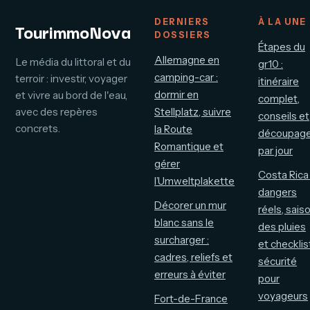
DERNIERS
À LA UNE
TourimmoNova
DOSSIERS
Étapes du
Allemagne en
Le média du littoral et du
gr10 :
camping-car :
terroir : investir, voyager
itinéraire
dormir en
et vivre au bord de l'eau,
complet,
avec des repères
Stellplatz, suivre
conseils et
concrets.
la Route
découpag
Romantique et
par jour
gérer
Costa Rica 
l’Umweltplakette
dangers
Décorer un mur
réels, sais
blanc sans le
des pluies
surcharger :
et checklis
cadres, reliefs et
sécurité
erreurs à éviter
pour
voyageurs
Fort-de-France