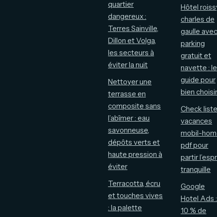
quartier
Hôtel roiss
dangereux :
charles de
Terres Sainville,
gaulle ave
Dillon et Volga,
parking
les secteurs à
gratuit et
éviter la nuit
navette : le
guide pour
Nettoyer une
bien choisi
terrasse en
composite sans
Check list
l’abîmer : eau
vacances
savonneuse,
mobil-hom
dépôts verts et
pdf pour
haute pression à
partir l’espr
éviter
tranquille
Terracotta, écru
Google
et touches vives
Hotel Ads :
: la palette
10 % de