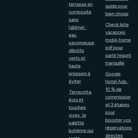
terrasse en
guide pour
composite
bien choisir
sans
Check liste
l’abîmer :
vacances
eau
mobil-home
savonneuse,
pdf pour
dépôts
partir l’esprit
verts et
tranquille
haute
pression à
Google
éviter
Hotel Ads :
10 % de
Terracotta,
commission
écru et
et 3 étapes
touches
pour
vives : la
booster vos
palette
réservations
bohème qui
directes