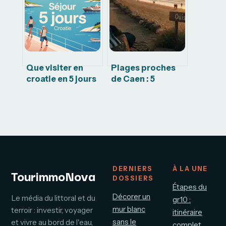
solutions
réussie
Que visiter en
Plages proches
croatie en 5 jours
de Caen : 5
pour un voyage
destinations à
inoubliable
moins de 25
minutes pour
s’évader
DERNIERS
À LA UNE
TourimmoNova
DOSSIERS
Étapes du
Décorer un
Le média du littoral et du
gr10 :
mur blanc
terroir : investir, voyager
itinéraire
sans le
et vivre au bord de l'eau,
complet,