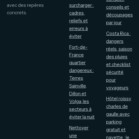
avec des repères
surcharger :
conseils et
concrets.
cadres,
découpages
reliefs et
par jour
erreurs à
Costa Rica :
éviter
dangers
Fort-de-
réels, saison
France
des pluies
quartier
et checklist
dangereux :
sécurité
Terres
pour
Sainville,
voyageurs
Dillon et
Hôtel roissy
Volga, les
charles de
secteurs à
gaulle avec
éviter la nuit
parking
Nettoyer
gratuit et
une
navette : le