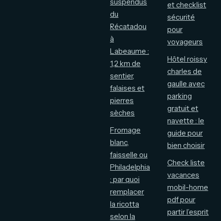
suspendus
et checklist
du
sécurité
Récatadou
pour
à
voyageurs
Labeaume :
Hôtel roissy
1,2 km de
charles de
sentier,
gaulle avec
falaises et
parking
pierres
gratuit et
sèches
navette : le
Fromage
guide pour
blanc,
bien choisir
faisselle ou
Check liste
Philadelphia
vacances
: par quoi
mobil-home
remplacer
pdf pour
la ricotta
partir l’esprit
selon la