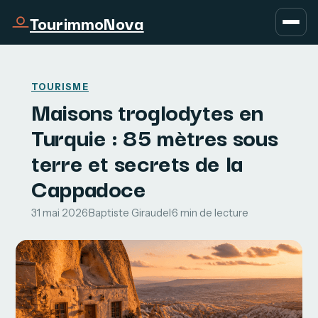
TourimmoNova
TOURISME
Maisons troglodytes en
Turquie : 85 mètres sous
terre et secrets de la
Cappadoce
31 mai 2026
·
Baptiste Giraudel
·
6 min de lecture