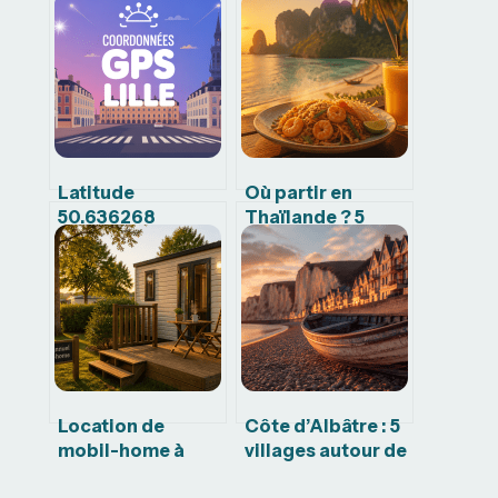
Latitude
Où partir en
50.636268
Thaïlande ? 5
longitude 3.171153
régions pour
: que voir et faire à
choisir entre
proximité
plages, temples
et jungle
Location de
Côte d’Albâtre : 5
mobil-home à
villages autour de
l’année : quel
Fécamp pour une