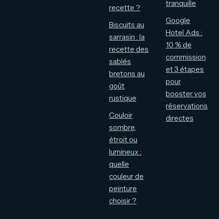
tranquille
recette ?
Google
Biscuits au
Hotel Ads :
sarrasin : la
10 % de
recette des
commission
sablés
et 3 étapes
bretons au
pour
goût
booster vos
rustique
réservations
Couloir
directes
sombre,
étroit ou
lumineux :
quelle
couleur de
peinture
choisir ?