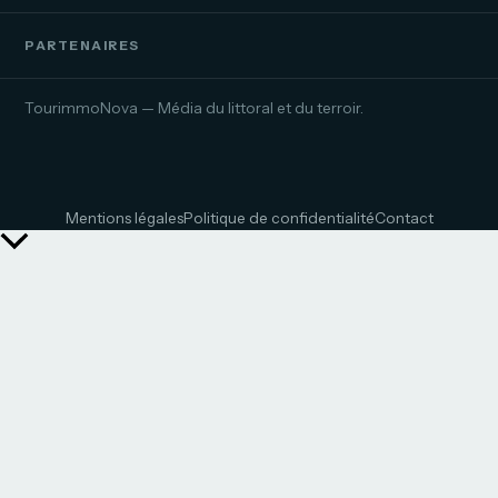
PARTENAIRES
TourimmoNova — Média du littoral et du terroir.
Mentions légales
Politique de confidentialité
Contact
Retour
en
haut