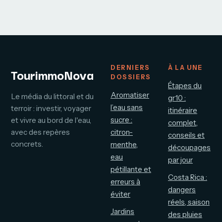
budget prévoir et
escapade loin de
comment
la foule
optimiser vos
coûts ?
DERNIERS
À LA UNE
TourimmoNova
DOSSIERS
Étapes du
Aromatiser
Le média du littoral et du
gr10 :
l’eau sans
terroir : investir, voyager
itinéraire
sucre :
et vivre au bord de l'eau,
complet,
avec des repères
citron-
conseils et
concrets.
menthe,
découpages
eau
par jour
pétillante et
Costa Rica :
erreurs à
dangers
éviter
réels, saison
Jardins
des pluies