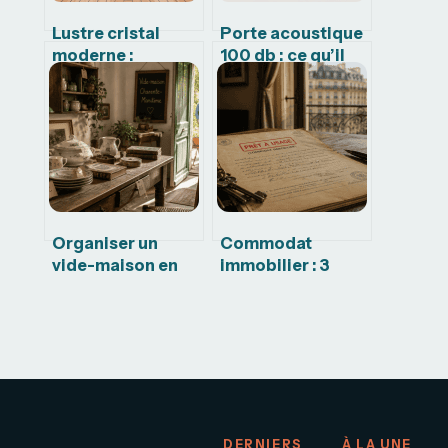
Lustre cristal
Porte acoustique
moderne :
100 db : ce qu’il
comment choisir
faut vraiment
le modèle parfait
savoir avant
pour votre
d’acheter
intérieur
Organiser un
Commodat
vide-maison en
immobilier : 3
Charente-
clauses
Maritime : éviter
stratégiques pour
l’amende de 15
éviter la
000 €
requalification en
bail
DERNIERS
À LA UNE