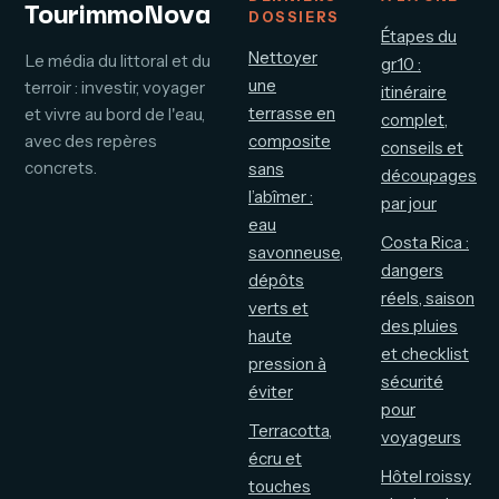
TourimmoNova
DOSSIERS
Étapes du
Nettoyer
Le média du littoral et du
gr10 :
une
terroir : investir, voyager
itinéraire
terrasse en
et vivre au bord de l'eau,
complet,
avec des repères
composite
conseils et
concrets.
sans
découpages
l’abîmer :
par jour
eau
Costa Rica :
savonneuse,
dangers
dépôts
réels, saison
verts et
des pluies
haute
et checklist
pression à
sécurité
éviter
pour
Terracotta,
voyageurs
écru et
Hôtel roissy
touches