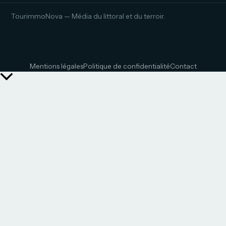
TourimmoNova — Média du littoral et du terroir.
Mentions légales
Politique de confidentialité
Contact
Retour
en
haut