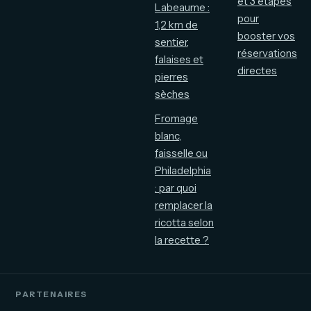
et 3 étapes
Labeaume :
pour
1,2 km de
booster vos
sentier,
réservations
falaises et
directes
pierres
sèches
Fromage
blanc,
faisselle ou
Philadelphia
: par quoi
remplacer la
ricotta selon
la recette ?
PARTENAIRES