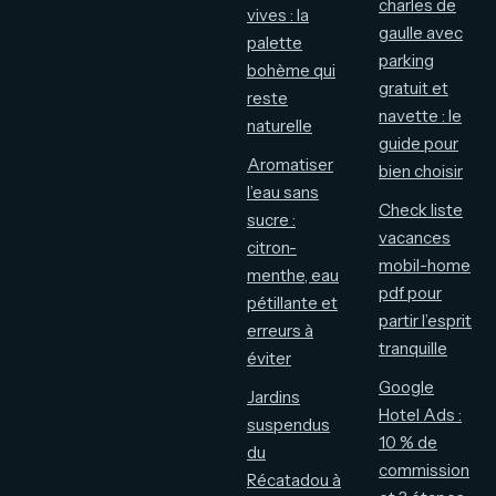
charles de
vives : la
gaulle avec
palette
parking
bohème qui
gratuit et
reste
navette : le
naturelle
guide pour
Aromatiser
bien choisir
l’eau sans
Check liste
sucre :
vacances
citron-
mobil-home
menthe, eau
pdf pour
pétillante et
partir l’esprit
erreurs à
tranquille
éviter
Google
Jardins
Hotel Ads :
suspendus
10 % de
du
commission
Récatadou à