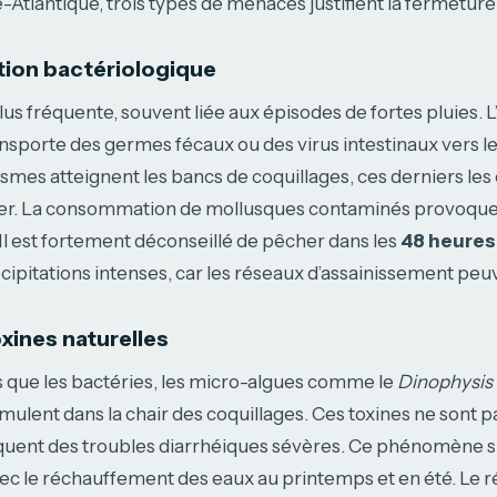
re-Atlantique, trois types de menaces justifient la fermetur
ion bactériologique
plus fréquente, souvent liée aux épisodes de fortes pluies. 
nsporte des germes fécaux ou des virus intestinaux vers le 
mes atteignent les bancs de coquillages, ces derniers le
e mer. La consommation de mollusques contaminés provoque
 Il est fortement déconseillé de pêcher dans les
48 heures
cipitations intenses, car les réseaux d’assainissement pe
oxines naturelles
s que les bactéries, les micro-algues comme le
Dinophysis
umulent dans la chair des coquillages. Ces toxines ne sont pa
quent des troubles diarrhéiques sévères. Ce phénomène s
c le réchauffement des eaux au printemps et en été. Le 