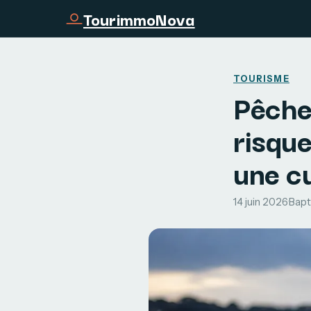
TourimmoNova
TOURISME
Pêche 
risque
une cu
14 juin 2026
·
Bapt