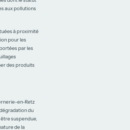
es dont le statut
es aux pollutions
ituées à proximité
ion pour les
portées par les
illages
er des produits
.
Bernerie-en-Retz
 dégradation du
t être suspendue,
nature de la