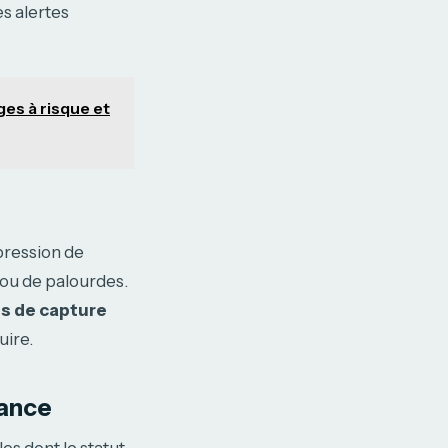
s alertes
ages à risque et
pression de
 ou de palourdes.
es de capture
uire.
lance