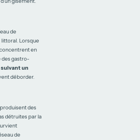
e d’un gisement.
L’eau de
littoral. Lorsque
s concentrent en
 des gastro-
 suivant un
uvent déborder.
produisent des
s détruites par la
urvient
réseau de