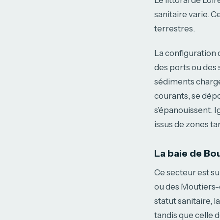
Le littoral de Lo
sanitaire varie. 
terrestres.
La configuration 
des ports ou des 
sédiments chargés
courants, se dép
s’épanouissent. 
issus de zones ta
La baie de Bo
Ce secteur est su
ou des Moutiers-
statut sanitaire,
tandis que celle d