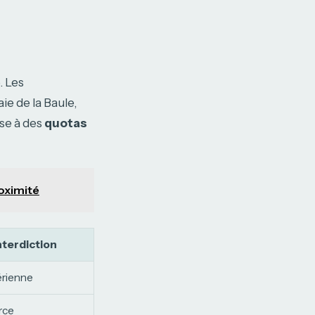
. Les
ie de la Baule,
ise à des
quotas
roximité
nterdiction
érienne
rce