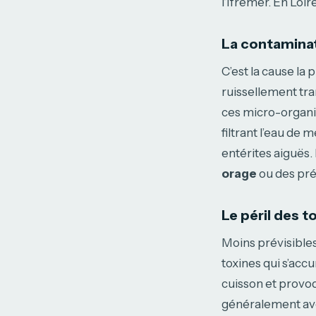
l’Ifremer. En Loi
La contaminat
C’est la cause la 
ruissellement tra
ces micro-organis
filtrant l’eau d
entérites aiguës.
orage
ou des pré
Le péril des t
Moins prévisible
toxines qui s’acc
cuisson et provo
généralement ave