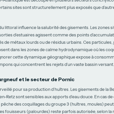
ire-Atlantique est découpé en plusieurs secteurs conchylicol
Certains sites sont structurellement plus exposés que d’autr
du littoral influence la salubrité des gisements. Les zones s
sorties d’estuaires agissent comme des points d’accumulat
 de métaux lourds ou de résidus urbains. Ces particules, 
osent dans les zones de calme hydrodynamique où les coqu
Ignorer cette dynamique géographique expose à consomm
mpons qui concentrent les rejets d’un vaste bassin versant
urgneuf et le secteur de Pornic
rveillé pour sa production d’huîtres. Les gisements de la 
en-Retz sont sensibles aux apports d’eau douce. En cas de
 la pêche des coquillages du groupe 3 (huîtres, moules) peu
es fouisseurs (palourdes) reste parfois autorisée, selon la 