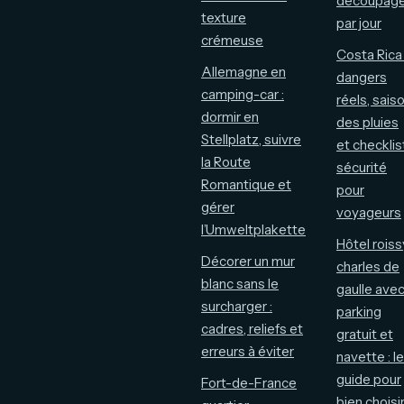
découpag
texture
par jour
crémeuse
Costa Rica 
Allemagne en
dangers
camping-car :
réels, sais
dormir en
des pluies
Stellplatz, suivre
et checklis
la Route
sécurité
Romantique et
pour
gérer
voyageurs
l’Umweltplakette
Hôtel roiss
Décorer un mur
charles de
blanc sans le
gaulle ave
surcharger :
parking
cadres, reliefs et
gratuit et
erreurs à éviter
navette : le
guide pour
Fort-de-France
bien choisi