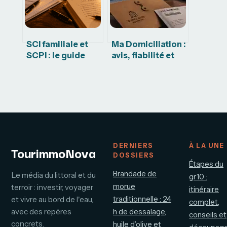
vacances
SCI familiale et
Ma Domiciliation :
SCPI : le guide
avis, fiabilité et
pour transmettre
analyse des
100 000 € sans
services pour
fiscalité
votre siège social
DERNIERS
À LA UNE
TourimmoNova
DOSSIERS
Étapes du
Brandade de
Le média du littoral et du
gr10 :
morue
terroir : investir, voyager
itinéraire
traditionnelle : 24
et vivre au bord de l'eau,
complet,
avec des repères
h de dessalage,
conseils et
concrets.
huile d’olive et