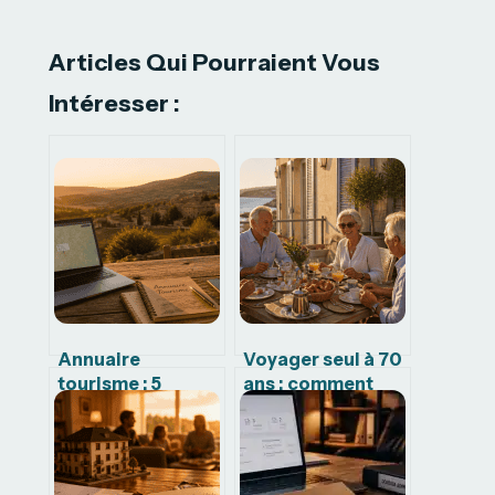
Articles Qui Pourraient Vous
Intéresser :
Annuaire
Voyager seul à 70
tourisme : 5
ans : comment
raisons de
allier sécurité,
privilégier le
confort et vie
contact direct
sociale ?
pour vos