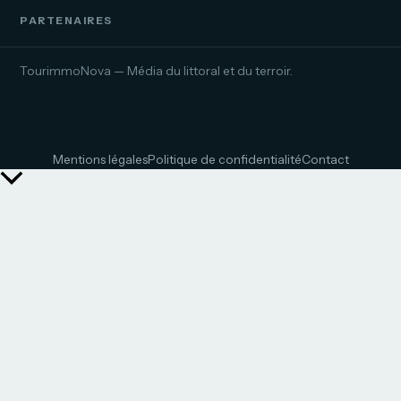
PARTENAIRES
TourimmoNova — Média du littoral et du terroir.
Mentions légales
Politique de confidentialité
Contact
Retour
en
haut