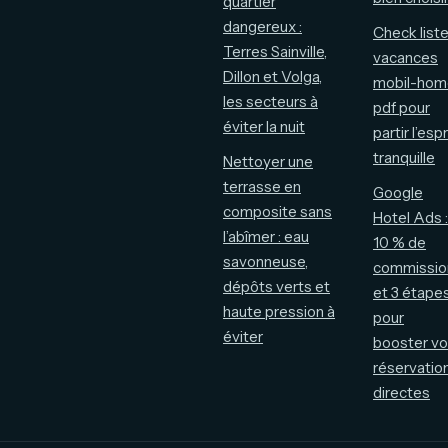
quartier
dangereux :
Check list
Terres Sainville,
vacances
Dillon et Volga,
mobil-hom
les secteurs à
pdf pour
éviter la nuit
partir l’espr
tranquille
Nettoyer une
terrasse en
Google
composite sans
Hotel Ads :
l’abîmer : eau
10 % de
savonneuse,
commissio
dépôts verts et
et 3 étape
haute pression à
pour
éviter
booster v
réservatio
directes