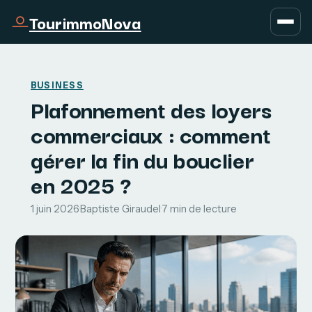
TourimmoNova
BUSINESS
Plafonnement des loyers
commerciaux : comment
gérer la fin du bouclier
en 2025 ?
1 juin 2026
·
Baptiste Giraudel
·
7 min de lecture