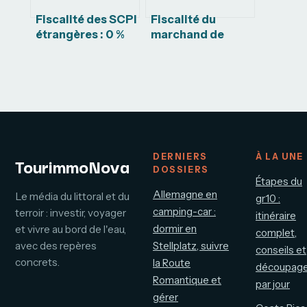
Fiscalité des SCPI
Fiscalité du
étrangères : 0 %
marchand de
de prélèvements
biens : 3 critères
sociaux et
de requalification
méthodes de
et calcul de la TVA
déclaration pour
sur marge
optimiser votre
rendement
DERNIERS
À LA UNE
TourimmoNova
DOSSIERS
Étapes du
Allemagne en
Le média du littoral et du
gr10 :
camping-car :
terroir : investir, voyager
itinéraire
dormir en
et vivre au bord de l'eau,
complet,
avec des repères
Stellplatz, suivre
conseils et
concrets.
la Route
découpag
Romantique et
par jour
gérer