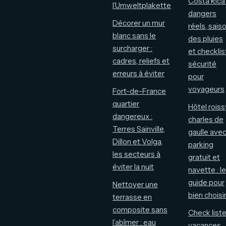
Costa Rica 
l’Umweltplakette
dangers
Décorer un mur
réels, sais
blanc sans le
des pluies
surcharger :
et checklis
cadres, reliefs et
sécurité
erreurs à éviter
pour
voyageurs
Fort-de-France
quartier
Hôtel roiss
dangereux :
charles de
Terres Sainville,
gaulle ave
Dillon et Volga,
parking
les secteurs à
gratuit et
éviter la nuit
navette : le
guide pour
Nettoyer une
bien choisi
terrasse en
composite sans
Check list
l’abîmer : eau
vacances