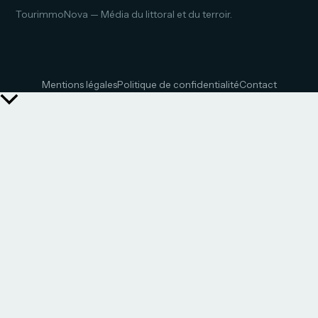
TourimmoNova — Média du littoral et du terroir.
Mentions légales
Politique de confidentialité
Contact
Retour
en
haut