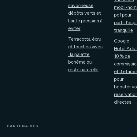
savonneuse,
mobil-hom
dépôts verts et
pdf pour
haute pression à
partir l’espr
éviter
tranquille
Terracotta, écru
Google
et touches vives
Hotel Ads :
: la palette
10 % de
bohème qui
commissio
reste naturelle
et 3 étape
pour
booster v
réservatio
directes
PARTENAIRES