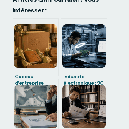
Intéresser :
Cadeau
Industrie
d’entreprise
électronique : 90
original : 5 leviers
% de PME et 4
pour transformer
critères pour
vos goodies en
choisir votre
investissement
partenaire
durable