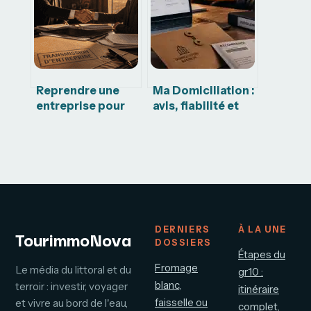
sociale ?
transforme vos
objets en
liquidités
Reprendre une
Ma Domiciliation :
entreprise pour
avis, fiabilité et
cause de retraite :
analyse des
55 % des cessions
services pour
et les clés du
votre siège social
succès via le CRA
DERNIERS
À LA UNE
TourimmoNova
DOSSIERS
Étapes du
Fromage
Le média du littoral et du
gr10 :
blanc,
terroir : investir, voyager
itinéraire
faisselle ou
et vivre au bord de l'eau,
complet,