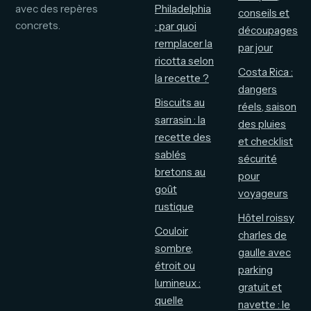
avec des repères
Philadelphia
conseils et
concrets.
: par quoi
découpages
remplacer la
par jour
ricotta selon
Costa Rica :
la recette ?
dangers
Biscuits au
réels, saison
sarrasin : la
des pluies
recette des
et checklist
sablés
sécurité
bretons au
pour
goût
voyageurs
rustique
Hôtel roissy
Couloir
charles de
sombre,
gaulle avec
étroit ou
parking
lumineux :
gratuit et
quelle
navette : le