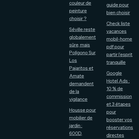
couleur de
guide pour
peinture
bien choisir
choisir ?
Check liste
Séville reste
vacances
globalement
mobil-home
sûre, mais
pdf pour
Polígono Sur,
partir l’esprit
Los
tranquille
Pajaritos et
Google
Amate
Hotel Ads :
demandent
10 % de
de la
commission
vigilance
et 3 étapes
Housse pour
pour
mobilier de
booster vos
jardin :
réservations
600D,
directes