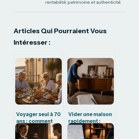
rentabilité, patrimoine et authenticité.
Articles Qui Pourraient Vous
Intéresser :
Voyager seul à 70
Vider une maison
ans : comment
rapidement :
allier sécurité,
comment un
confort et vie
brocanteur