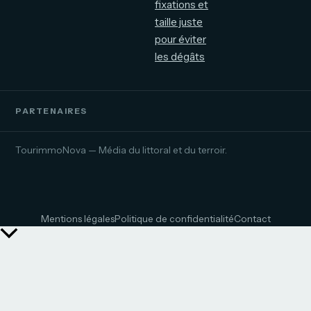
fixations et
taille juste
pour éviter
les dégâts
PARTENAIRES
TourimmoNova — Média du littoral et du terroir.
Mentions légales
Politique de confidentialité
Contact
Retour
en
haut