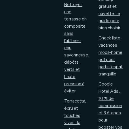
Nettoyer
gratuit et
une
navette : le
terrasse en
guide pour
composite
bien choisir
sans
Check liste
l’abîmer :
vacances
eau
mobil-home
savonneuse,
pdf pour
dépôts
partir l’esprit
verts et
tranquille
haute
pression à
Google
éviter
Hotel Ads :
10 % de
Terracotta,
commission
écru et
et 3 étapes
touches
pour
vives : la
booster vos