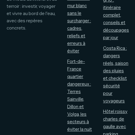
mur blanc
terroir : investir, voyager
itinéraire
sans le
et vivre au bord de l'eau,
complet,
avec des repères
surcharger :
conseils et
concrets.
cadres,
découpages
reliefs et
par jour
erreurs à
Costa Rica :
éviter
dangers
Fort-de-
réels, saison
France
des pluies
quartier
et checklist
dangereux :
sécurité
Terres
pour
Sainville,
voyageurs
Dillon et
Hôtel roissy
Volga, les
charles de
secteurs à
gaulle avec
éviter la nuit
parking