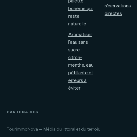
palette
réservations
bohème qui
directes
reste
naturelle
Aromatiser
l’eau sans
sucre :
citron-
menthe, eau
pétillante et
erreurs à
éviter
PARTENAIRES
TourimmoNova — Média du littoral et du terroir.