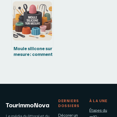
Moule silicone sur
mesure : comment
choisir la solution
vraiment adaptée
DERNIERS
À LA UNE
TourimmoNova
DOSSIERS
Étapes du
Décorer un
Le média du littoral et du
gr10 :