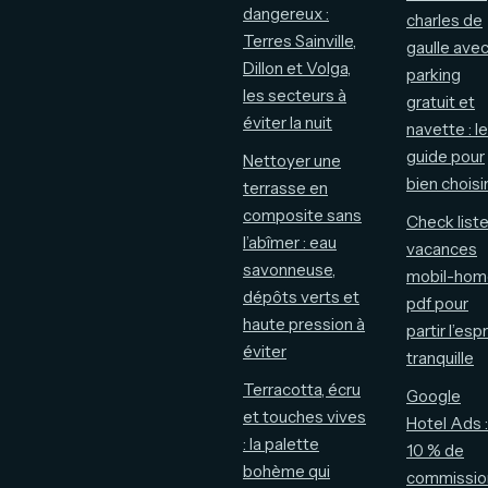
dangereux :
charles de
Terres Sainville,
gaulle ave
Dillon et Volga,
parking
les secteurs à
gratuit et
éviter la nuit
navette : le
guide pour
Nettoyer une
bien choisi
terrasse en
composite sans
Check list
l’abîmer : eau
vacances
savonneuse,
mobil-hom
dépôts verts et
pdf pour
haute pression à
partir l’espr
éviter
tranquille
Terracotta, écru
Google
et touches vives
Hotel Ads :
: la palette
10 % de
bohème qui
commissio