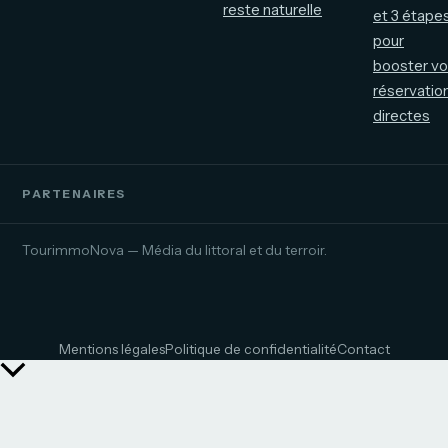
reste naturelle
et 3 étape
pour
booster v
réservatio
directes
PARTENAIRES
TourimmoNova — Média du littoral et du terroir.
Mentions légales
Politique de confidentialité
Contact
Retour
en
haut