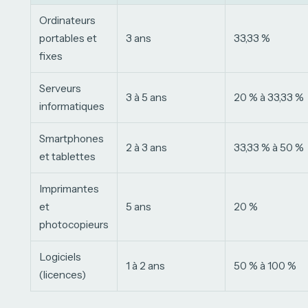
Ordinateurs
portables et
3 ans
33,33 %
fixes
Serveurs
3 à 5 ans
20 % à 33,33 %
informatiques
Smartphones
2 à 3 ans
33,33 % à 50 %
et tablettes
Imprimantes
et
5 ans
20 %
photocopieurs
Logiciels
1 à 2 ans
50 % à 100 %
(licences)