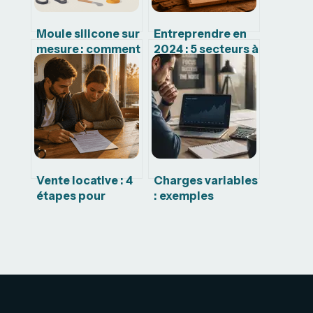
Moule silicone sur
Entreprendre en
mesure : comment
2024 : 5 secteurs à
choisir la solution
haute rentabilité
vraiment adaptée
et la méthode
pour valider votre
projet
Vente locative : 4
Charges variables
étapes pour
: exemples
devenir
concrets et calcul
propriétaire sans
pour sécuriser
apport initial
votre rentabilité