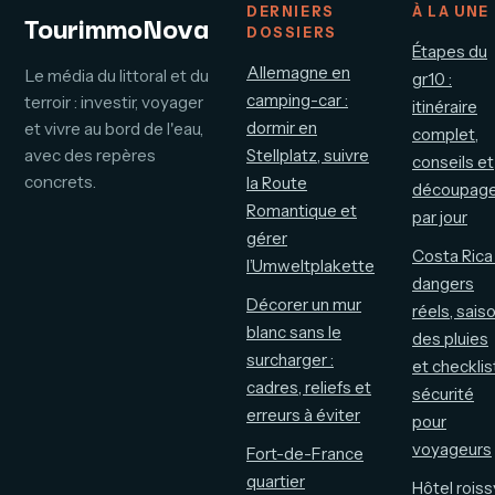
DERNIERS
À LA UNE
TourimmoNova
DOSSIERS
Étapes du
Allemagne en
Le média du littoral et du
gr10 :
camping-car :
terroir : investir, voyager
itinéraire
dormir en
et vivre au bord de l'eau,
complet,
avec des repères
Stellplatz, suivre
conseils et
concrets.
la Route
découpag
Romantique et
par jour
gérer
Costa Rica 
l’Umweltplakette
dangers
Décorer un mur
réels, sais
blanc sans le
des pluies
surcharger :
et checklis
cadres, reliefs et
sécurité
erreurs à éviter
pour
voyageurs
Fort-de-France
quartier
Hôtel roiss