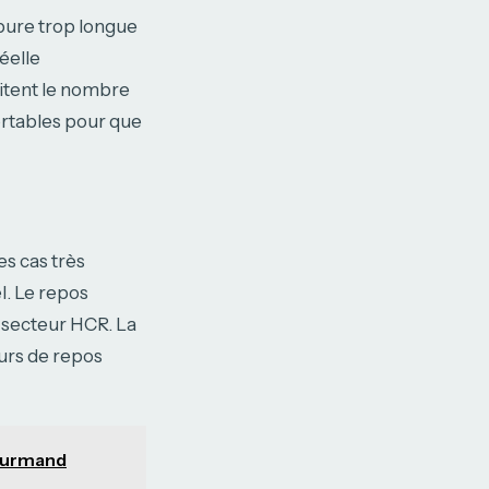
pure trop longue
éelle
itent le nombre
rtables pour que
s cas très
l. Le repos
 secteur HCR. La
urs de repos
gourmand