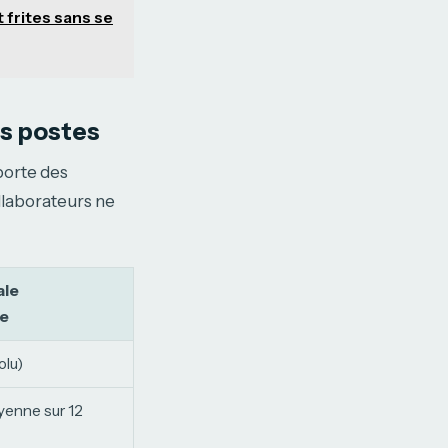
 frites sans se
es postes
porte des
ollaborateurs ne
ale
e
olu)
yenne sur 12