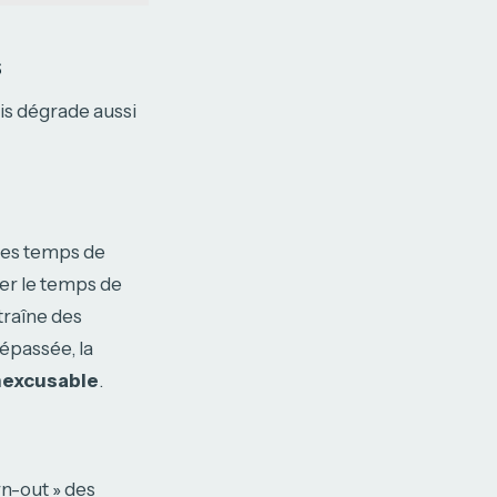
s
ais dégrade aussi
 des temps de
er le temps de
traîne des
dépassée, la
nexcusable
.
rn-out » des