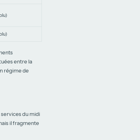
olu)
olu)
ements
tuées entre la
un régime de
 services du midi
mais il fragmente