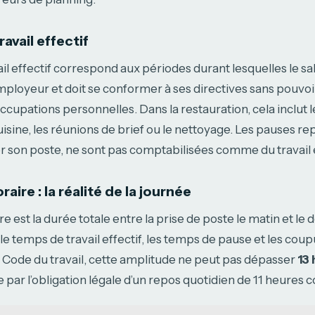
avail effectif
l effectif correspond aux périodes durant lesquelles le sala
employeur et doit se conformer à ses directives sans pouvo
cupations personnelles. Dans la restauration, cela inclut le
sine, les réunions de brief ou le nettoyage. Les pauses repas
ter son poste, ne sont pas comptabilisées comme du travail e
aire : la réalité de la journée
e est la durée totale entre la prise de poste le matin et le dé
e le temps de travail effectif, les temps de pause et les co
e Code du travail, cette amplitude ne peut pas dépasser
13 
ée par l’obligation légale d’un repos quotidien de 11 heures 