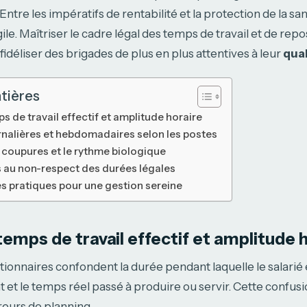
ntre les impératifs de rentabilité et la protection de la san
agile. Maîtriser le cadre légal des temps de travail et de repo
fidéliser des brigades de plus en plus attentives à leur
qual
tières
s de travail effectif et amplitude horaire
urnalières et hebdomadaires selon les postes
 coupures et le rythme biologique
és au non-respect des durées légales
es pratiques pour une gestion sereine
temps de travail effectif et amplitude 
onnaires confondent la durée pendant laquelle le salarié e
t et le temps réel passé à produire ou servir. Cette confusi
reurs de planning.