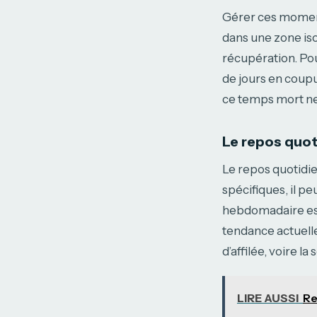
Gérer ces moment
dans une zone iso
récupération. Po
de jours en coup
ce temps mort ne
Le repos quo
Le repos quotidie
spécifiques, il pe
hebdomadaire est 
tendance actuell
d’affilée, voire l
LIRE AUSSI
Re