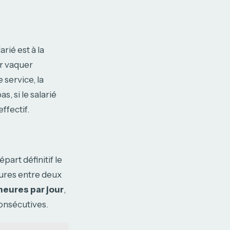
rié est à la
ir vaquer
 service, la
, si le salarié
ffectif.
part définitif le
upures entre deux
heures par jour
,
consécutives.