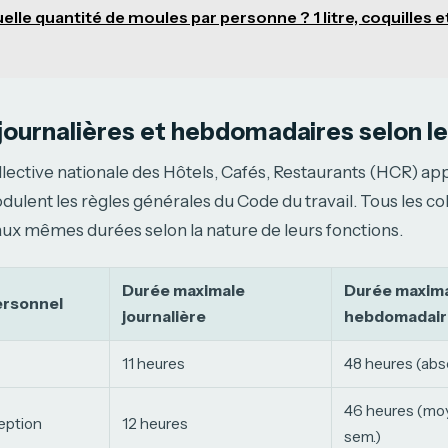
elle quantité de moules par personne ? 1 litre, coquilles et
 journalières et hebdomadaires selon l
lective nationale des Hôtels, Cafés, Restaurants (HCR) ap
dulent les règles générales du Code du travail. Tous les c
aux mêmes durées selon la nature de leurs fonctions.
Durée maximale
Durée maxim
ersonnel
journalière
hebdomadair
11 heures
48 heures (abs
46 heures (mo
eption
12 heures
sem.)