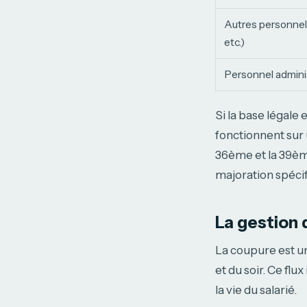
Autres personnel
etc.)
Personnel adminis
Si la base légale
fonctionnent sur
36ème et la 39èm
majoration spécif
La gestion 
La coupure est un
et du soir. Ce flu
la vie du salarié.