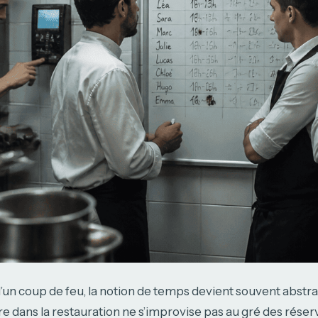
’un coup de feu, la notion de temps devient souvent abstrai
ire dans la restauration ne s’improvise pas au gré des réser