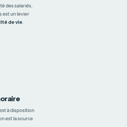
té des salariés,
s est un levier
ité de vie
.
horaire
st à disposition
on est la source