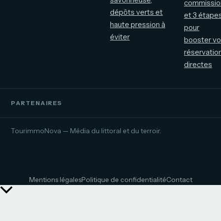
commissio
dépôts verts et
et 3 étape
haute pression à
pour
éviter
booster v
réservatio
directes
PARTENAIRES
TourimmoNova — Média du littoral et du terroir.
Mentions légales
Politique de confidentialité
Contact
Retour
en
haut