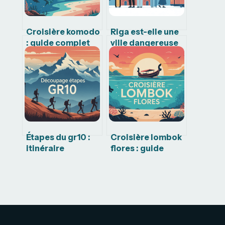
Croisière komodo
Riga est-elle une
: guide complet
ville dangereuse
pour choisir le
pour les
bon bateau et
voyageurs
itinéraire
français
Étapes du gr10 :
Croisière lombok
itinéraire
flores : guide
complet, conseils
complet pour
et découpages
choisir le bon
par jour
bateau