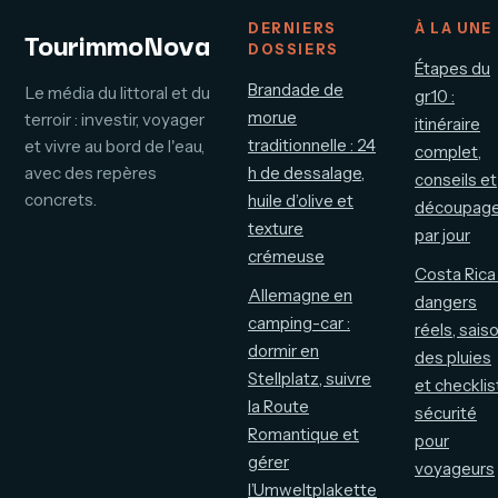
DERNIERS
À LA UNE
TourimmoNova
DOSSIERS
Étapes du
Brandade de
Le média du littoral et du
gr10 :
morue
terroir : investir, voyager
itinéraire
traditionnelle : 24
et vivre au bord de l'eau,
complet,
avec des repères
h de dessalage,
conseils et
concrets.
huile d’olive et
découpag
texture
par jour
crémeuse
Costa Rica 
Allemagne en
dangers
camping-car :
réels, sais
dormir en
des pluies
Stellplatz, suivre
et checklis
la Route
sécurité
Romantique et
pour
gérer
voyageurs
l’Umweltplakette