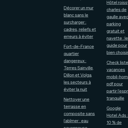
Hôtel roiss
Décorer un mur
charles de
blanc sans le
gaulle ave
surcharger :
parking
cadres, reliefs et
gratuit et
erreurs à éviter
navette : le
guide pour
Fort-de-France
bien choisi
quartier
dangereux :
Check list
Terres Sainville,
vacances
Dillon et Volga,
mobil-hom
les secteurs à
pdf pour
éviter la nuit
partir l’espr
tranquille
Nettoyer une
terrasse en
Google
composite sans
Hotel Ads :
l’abîmer : eau
10 % de
savonneuse,