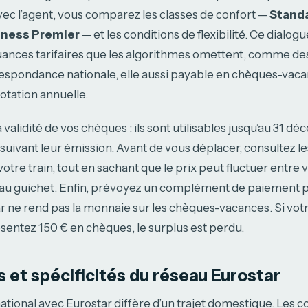
ec l’agent, vous comparez les classes de confort —
Standa
iness Premier
— et les conditions de flexibilité. Ce dialo
uances tarifaires que les algorithmes omettent, comme d
respondance nationale, elle aussi payable en chèques-vac
otation annuelle.
a validité de vos chèques : ils sont utilisables jusqu’au 31 d
ivant leur émission. Avant de vous déplacer, consultez le
 votre train, tout en sachant que le prix peut fluctuer entre
 au guichet. Enfin, prévoyez un complément de paiement p
r ne rend pas la monnaie sur les chèques-vacances. Si votr
sentez 150 € en chèques, le surplus est perdu.
s et spécificités du réseau Eurostar
national avec Eurostar diffère d’un trajet domestique. Les c