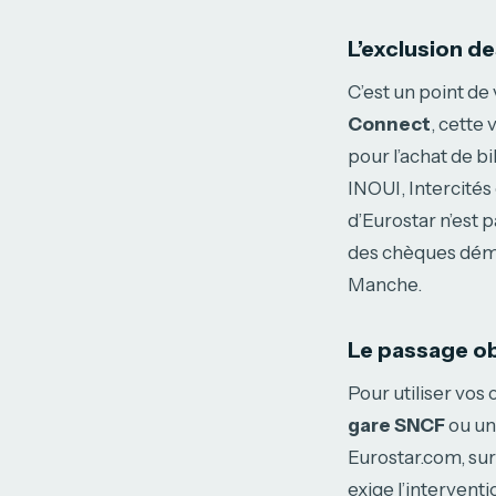
L’exclusion 
C’est un point de
Connect
, cette
pour l’achat de b
INOUI, Intercités
d’Eurostar n’est 
des chèques démat
Manche.
Le passage ob
Pour utiliser vo
gare SNCF
ou une
Eurostar.com, sur
exige l’interventi