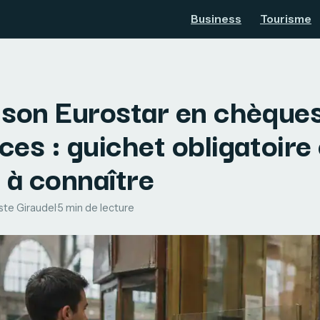
Business
Tourisme
 son Eurostar en chèque
es : guichet obligatoire 
 à connaître
ste Giraudel
·
5 min de lecture