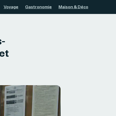
Voyage
Gastronomie
Maison & Déco
s-
et