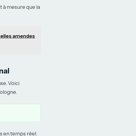
nt à mesure que la
uelles amendes
nal
se. Voici
Cologne.
es en temps réel.