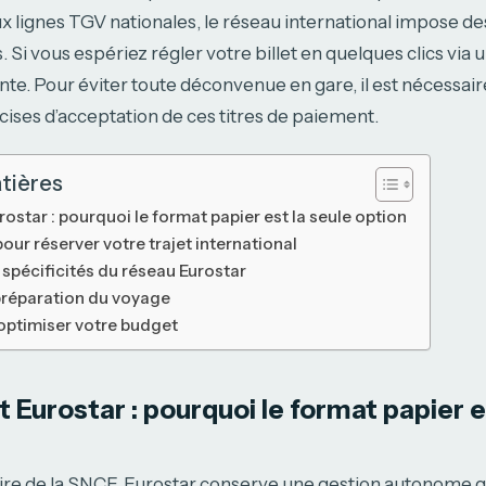
 lignes TGV nationales, le réseau international impose de
 Si vous espériez régler votre billet en quelques clics via u
rente. Pour éviter toute déconvenue en gare, il est nécess
cises d’acceptation de ces titres de paiement.
tières
ostar : pourquoi le format papier est la seule option
our réserver votre trajet international
 spécificités du réseau Eurostar
préparation du voyage
optimiser votre budget
 Eurostar : pourquoi le format papier e
ire de la SNCF, Eurostar conserve une gestion autonome qu