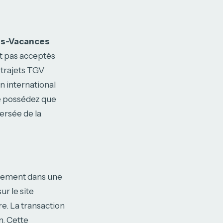
s-Vacances
nt pas acceptés
 trajets TGV
n international
ne possédez que
ersée de la
quement dans une
ur le site
e. La transaction
on. Cette