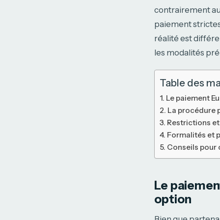
contrairement aux
paiement strictes.
réalité est diffé
les modalités pré
Table des ma
Le paiement Eur
La procédure p
Restrictions et
Formalités et 
Conseils pour 
Le paiement
option
Bien que partena