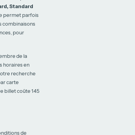
rd, Standard
gue permet parfois
es combinaisons
ances, pour
écembre de la
s horaires en
 votre recherche
ar carte
e billet coûte 145
onditions de