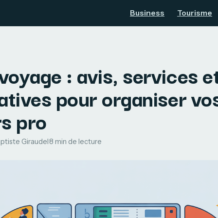
Business
Tourisme
oyage : avis, services e
atives pour organiser vo
rs pro
ptiste Giraudel
·
8 min de lecture