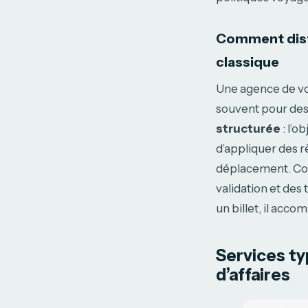
Comment dist
classique
Une agence de voy
souvent pour des 
structurée
: l’o
d’appliquer des r
déplacement. Conc
validation et des 
un billet, il acc
Services t
d’affaires