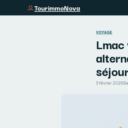
TourimmoNova
VOYAGE
Lmac v
altern
séjou
3 février 2026
·
Ba