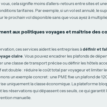
vous, cela signifie moins d’allers-retours entre sites et un
 conditions tarifaires. Par exemple, si un vol est annulé, le s
ur le prochain vol disponible sans que vous ayez à multiplie
t aux politiques voyages et maîtrise des co
ervation, ces services aident les entreprises à
définir et f
oyage claire
. Vous pouvez encadrer les plafonds de dépe
r une classe de transport précise ou définir les hôtels acce
tif est double : réduire le coût total par voyageur et limiter 
enons un exemple concret : une PME fixe un plafond de 120
torise uniquement la classe économique. La plateforme blo
es réservations qui dépassent ces seuils, ce qui garantit 
vention manuelle.