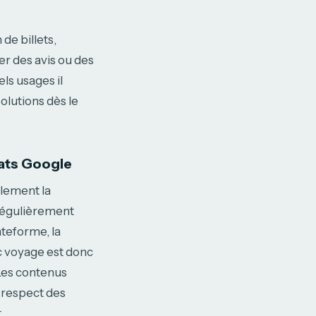
de billets,
er des avis ou des
els usages il
olutions dès le
ats Google
lement la
régulièrement
teforme, la
c voyage est donc
 Les contenus
, respect des
.