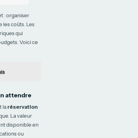
 : organiser
 les coûts. Les
riques qui
udgets. Voici ce
ais
on attendre
 la
réservation
que. La valeur
ent disponible en
cations ou