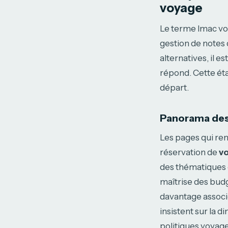
voyage
Le terme lmac voy
gestion de notes d
alternatives, il es
répond. Cette éta
départ.
Panorama des 
Les pages qui re
réservation de
vo
des thématiques c
maîtrise des budg
davantage associé
insistent sur la 
politiques voyage