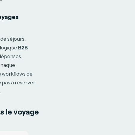
oyages
 de séjours,
 logique
B2B
 dépenses,
 chaque
s workflows de
e pas à réserver
.
s le voyage