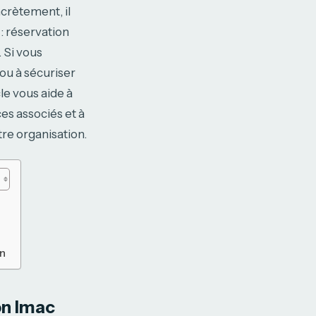
crètement, il
 : réservation
. Si vous
ou à sécuriser
le vous aide à
es associés et à
tre organisation.
on
on lmac