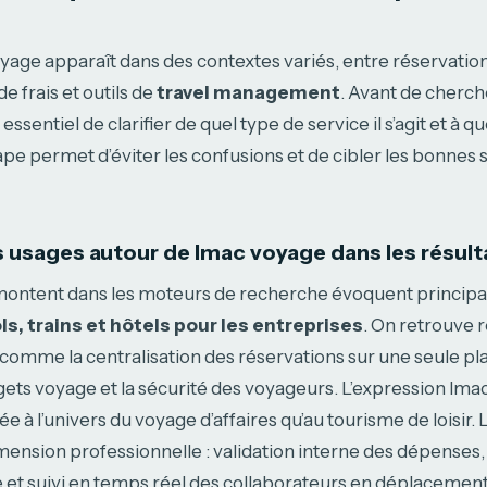
age apparaît dans des contextes variés, entre réservation 
e frais et outils de
travel management
. Avant de cherch
t essentiel de clarifier de quel type de service il s’agit et à qu
pe permet d’éviter les confusions et de cibler les bonnes s
usages autour de lmac voyage dans les résult
montent dans les moteurs de recherche évoquent principa
ls, trains et hôtels pour les entreprises
. On retrouve 
omme la centralisation des réservations sur une seule pla
ets voyage et la sécurité des voyageurs. L’expression lma
e à l’univers du voyage d’affaires qu’au tourisme de loisir.
dimension professionnelle : validation interne des dépenses
 et suivi en temps réel des collaborateurs en déplacement