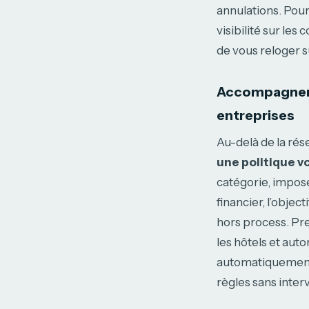
annulations. Pour 
visibilité sur les
de vous reloger s
Accompagnemen
entreprises
Au-delà de la rés
une politique v
catégorie, impose
financier, l’objec
hors process. Pr
les hôtels et au
automatiquement l
règles sans inter