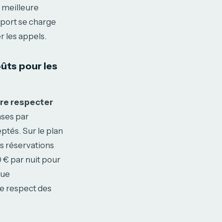
e meilleure
upport se charge
r les appels.
ûts pour les
aire respecter
nses par
ptés. Sur le plan
les réservations
 € par nuit pour
que
le respect des