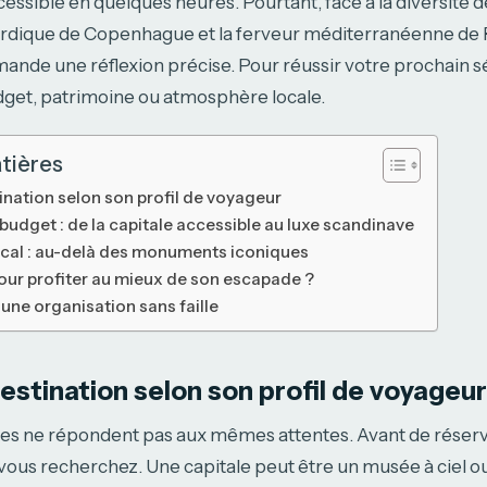
ssible en quelques heures. Pourtant, face à la diversité
ordique de Copenhague et la ferveur méditerranéenne de 
mande une réflexion précise. Pour réussir votre prochain sé
udget, patrimoine ou atmosphère locale.
tières
ination selon son profil de voyageur
budget : de la capitale accessible au luxe scandinave
 local : au-delà des monuments iconiques
our profiter au mieux de son escapade ?
une organisation sans faille
destination selon son profil de voyageur
les ne répondent pas aux mêmes attentes. Avant de réserve
vous recherchez. Une capitale peut être un musée à ciel o