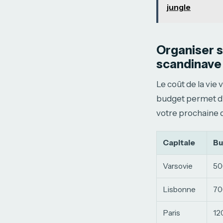
jungle
Organiser s
scandinave
Le coût de la vie
budget permet d’é
votre prochaine d
Capitale
Bu
Varsovie
50
Lisbonne
70
Paris
12