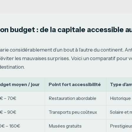
on budget : de la capitale accessible au
 varie considérablement d’un bout à l’autre du continent. An
viter les mauvaises surprises. Voici un comparatif pour vo
estination.
dget moyen / jour
Point fort accessibilité
Type d’a
€ – 70€
Restauration abordable
Historique 
€ – 90€
Transports peu coûteux
Solaire et
0€ – 160€
Musées gratuits
Prestigieu