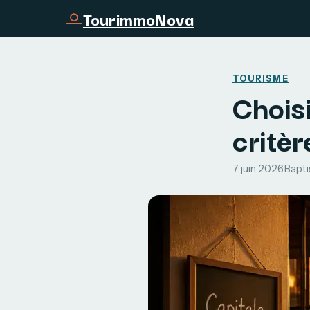
TourimmoNova
TOURISME
Choisi
critèr
7 juin 2026
·
Bapti