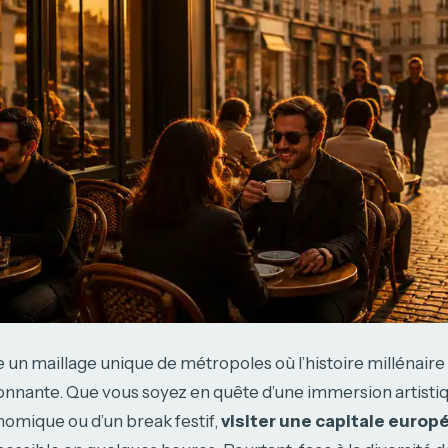
un maillage unique de métropoles où l’histoire millénaire
onnante. Que vous soyez en quête d’une immersion artistiq
omique ou d’un break festif,
visiter une capitale euro