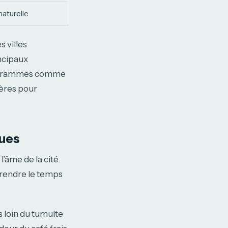
naturelle
s villes
incipaux
programmes comme
ières pour
ques
’âme de la cité.
prendre le temps
 loin du tumulte