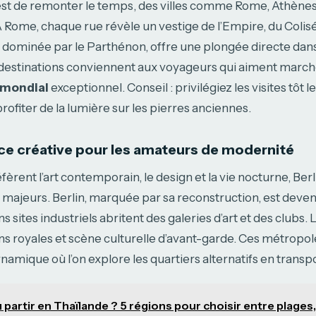
f est de remonter le temps, des villes comme Rome, Athène
À Rome, chaque rue révèle un vestige de l’Empire, du Coli
dominée par le Parthénon, offre une plongée directe dans 
destinations conviennent aux voyageurs qui aiment march
 mondial
exceptionnel. Conseil : privilégiez les visites tôt 
 profiter de la lumière sur les pierres anciennes.
ce créative pour les amateurs de modernité
fèrent l’art contemporain, le design et la vie nocturne, Ber
 majeurs. Berlin, marquée par sa reconstruction, est deve
s sites industriels abritent des galeries d’art et des clubs.
ions royales et scène culturelle d’avant-garde. Ces métropol
namique où l’on explore les quartiers alternatifs en tran
 partir en Thaïlande ? 5 régions pour choisir entre plages