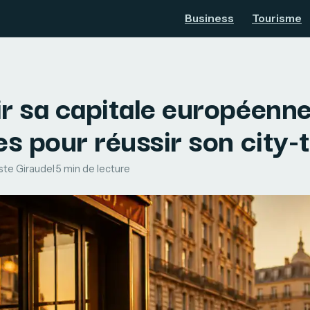
Business
Tourisme
r sa capitale européenne
es pour réussir son city-t
ste Giraudel
·
5 min de lecture