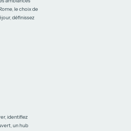
 des ambiances
Rome, le choix de
jour, définissez
r, identifiez
uvert, un hub