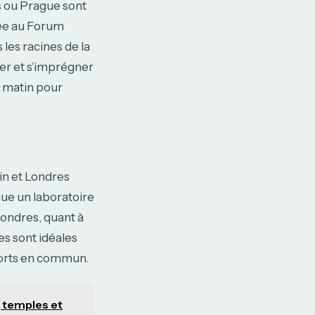
s ou Prague sont
sée au Forum
les racines de la
er et s’imprégner
le matin pour
lin et Londres
nue un laboratoire
 Londres, quant à
es sont idéales
sports en commun.
, temples et