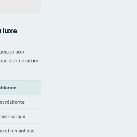
 luxe
ticiper son
us aider à situer
mbiance
et résiliente
 mélancolique
se et romantique