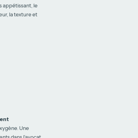
s appétissant, le
r, la texture et
ent
’oxygène. Une
ents dans l’avocat