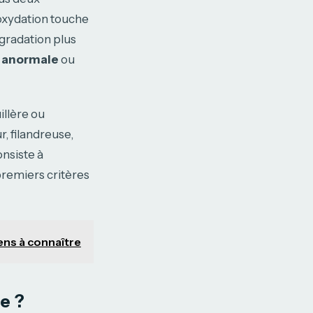
oxydation touche
égradation plus
 anormale
ou
illère ou
, filandreuse,
nsiste à
premiers critères
ens à connaître
ue ?