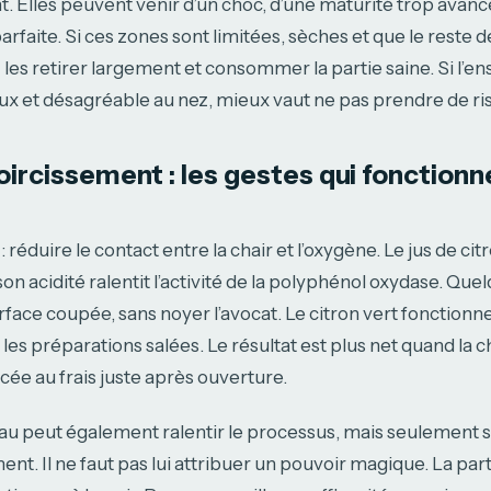
 Elles peuvent venir d’un choc, d’une maturité trop avanc
faite. Si ces zones sont limitées, sèches et que le reste de
les retirer largement et consommer la partie saine. Si l’en
ux et désagréable au nez, mieux vaut ne pas prendre de ri
noircissement : les gestes qui fonctionn
 réduire le contact entre la chair et l’oxygène. Le jus de citr
son acidité ralentit l’activité de la polyphénol oxydase. Que
urface coupée, sans noyer l’avocat. Le citron vert fonctionne
s préparations salées. Le résultat est plus net quand la ch
cée au frais juste après ouverture.
u peut également ralentir le processus, mais seulement sur
nt. Il ne faut pas lui attribuer un pouvoir magique. La part