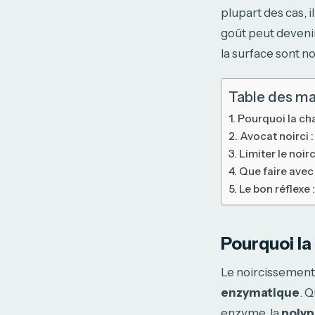
plupart des cas, il
goût peut devenir
la surface sont n
Table des ma
Pourquoi la chai
Avocat noirci 
Limiter le noir
Que faire avec
Le bon réflexe 
Pourquoi la 
Le noircissement
enzymatique
. 
enzyme, la
polyp