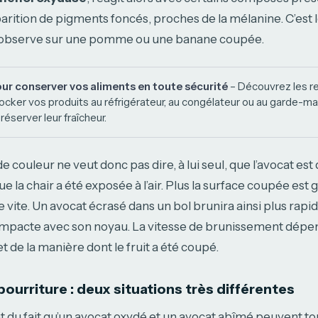
arition de pigments foncés, proches de la mélanine. C’es
n observe sur une pomme ou une banane coupée.
our conserver vos aliments en toute sécurité
– Découvrez les 
ocker vos produits au réfrigérateur, au congélateur ou au garde-man
réserver leur fraîcheur.
couleur ne veut donc pas dire, à lui seul, que l’avocat est 
 la chair a été exposée à l’air. Plus la surface coupée est 
e vite. Un avocat écrasé dans un bol brunira ainsi plus rap
mpacte avec son noyau. La vitesse de brunissement dépe
 et de la manière dont le fruit a été coupé.
ourriture : deux situations très différentes
t du fait qu’un avocat oxydé et un avocat abîmé peuvent t