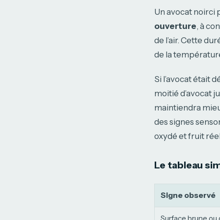
Un avocat noirci
ouverture
, à co
de l’air. Cette du
de la températur
Si l’avocat était 
moitié d’avocat j
maintiendra mieux
des signes sensor
oxydé et fruit rée
Le tableau si
Signe observé
Surface brune ou g