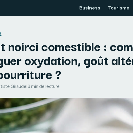
Business
Tourisme
E
t noirci comestible : co
guer oxydation, goût alté
pourriture ?
tiste Giraudel
·
8 min de lecture