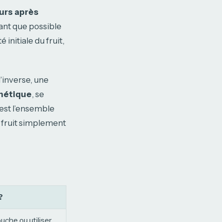
ours après
tant que possible
 initiale du fruit,
l’inverse, une
métique
, se
’est l’ensemble
e fruit simplement
?
ouche ou utiliser