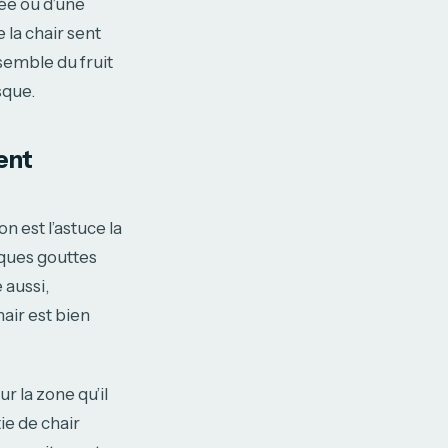
ée ou d’une
 la chair sent
semble du fruit
sque.
ent
on est l’astuce la
lques gouttes
 aussi,
air est bien
 la zone qu’il
ie de chair