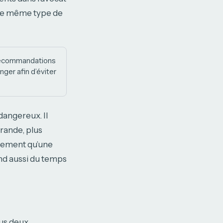
t le même type de
recommandations
ger afin d’éviter
dangereux. Il
grande, plus
idement qu’une
nd aussi du temps
ous deux