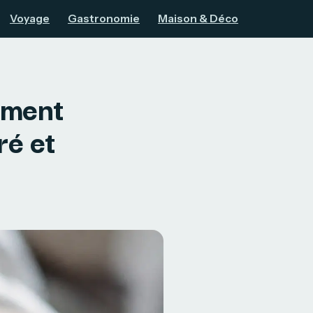
Voyage
Gastronomie
Maison & Déco
mment
ré et