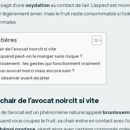
 s’agit d’une
oxydation
au contact de l’air. L’aspect est moin
 légèrement amer, mais le fruit reste consommable si l’odeu
ormales.
tières
r de l’avocat noircit si vite
: quand peut-on le manger sans risque ?
cissement : les gestes qui fonctionnent vraiment
 un avocat noirci mais encore sain ?
: observer avant de jeter
chair de l’avocat noircit si vite
 de l’avocat est un phénomène naturel appelé
brunissem
Quand vous coupez le fruit, sa chair entre en contact avec l
hénol oxydase
, réagit alors avec certains composés prés