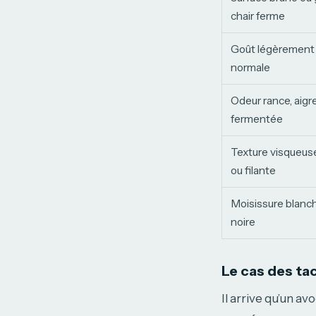
chair ferme
Goût légèrement 
normale
Odeur rance, aigr
fermentée
Texture visqueuse
ou filante
Moisissure blanch
noire
Le cas des tac
Il arrive qu’un a