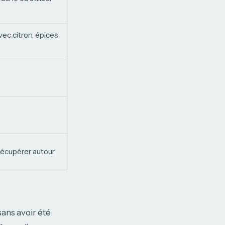
ec citron, épices
récupérer autour
sans avoir été