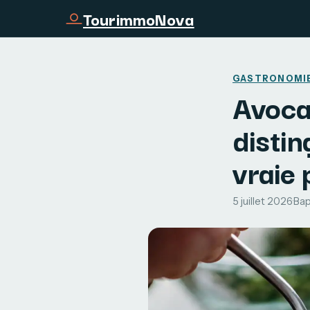
TourimmoNova
GASTRONOMI
Avoca
distin
vraie 
5 juillet 2026
·
Bap