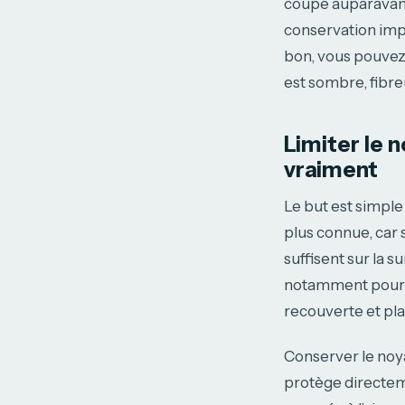
coupé auparavant.
conservation impar
bon, vous pouvez 
est sombre, fibre
Limiter le 
vraiment
Le but est simple :
plus connue, car 
suffisent sur la s
notamment pour le
recouverte et pla
Conserver le noya
protège directeme