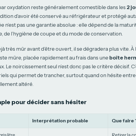
 par oxydation reste généralement comestible dans les
2 j
ndition d’avoir été conservé au réfrigérateur et protégé au
rée n’est pas une garantie absolue : elle dépend de la maturité
e, de l’hygiène de coupe et du mode de conservation.
déjà très mûr avant d’être ouvert, il se dégradera plus vite. À 
uste mûre, placée rapidement au frais dans une
boîte her
. Le noircissement seul n’est donc pas le critère décisif. C
iels qui permet de trancher, surtout quand on hésite entr
llement altéré.
mple pour décider sans hésiter
Interprétation probable
Que faire 
risâtre,
Retirer la c