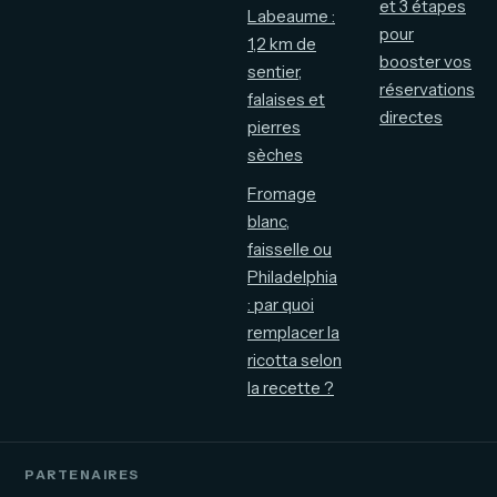
et 3 étapes
Labeaume :
pour
1,2 km de
booster vos
sentier,
réservations
falaises et
directes
pierres
sèches
Fromage
blanc,
faisselle ou
Philadelphia
: par quoi
remplacer la
ricotta selon
la recette ?
PARTENAIRES