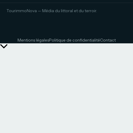
TourimmoNova — Média du littoral et du terroir.
Mentions légales
Politique de confidentialité
Contact
Retour
en
haut