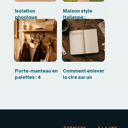
Isolation
Maison style
phonique
italienne :
parquet :
inspirations,
solutions
plans et codes
efficaces pour un
d’un charme
sol vraiment
méditerranéen
silencieux
Porte-manteau en
Comment enlever
palettes : 4
la cire sur un
techniques pour
meuble :
un aménagement
méthodes
mural durable
naturelles,
décireur et
erreurs à éviter