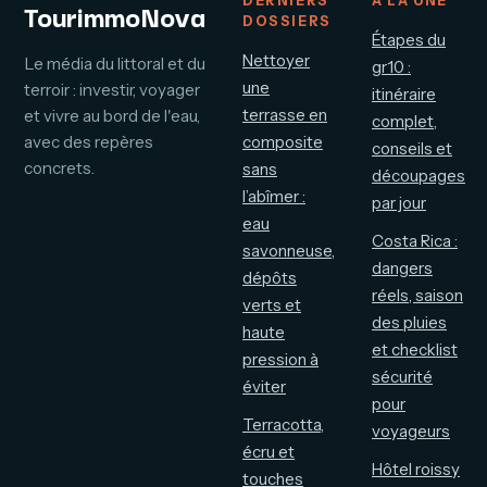
DERNIERS
À LA UNE
TourimmoNova
DOSSIERS
Étapes du
Nettoyer
Le média du littoral et du
gr10 :
une
terroir : investir, voyager
itinéraire
terrasse en
et vivre au bord de l'eau,
complet,
avec des repères
composite
conseils et
concrets.
sans
découpages
l’abîmer :
par jour
eau
Costa Rica :
savonneuse,
dangers
dépôts
réels, saison
verts et
des pluies
haute
et checklist
pression à
sécurité
éviter
pour
Terracotta,
voyageurs
écru et
Hôtel roissy
touches