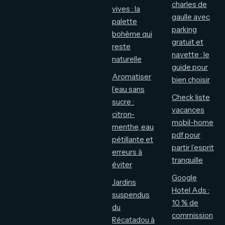
charles de
vives : la
gaulle avec
palette
parking
bohème qui
gratuit et
reste
navette : le
naturelle
guide pour
Aromatiser
bien choisir
l’eau sans
Check liste
sucre :
vacances
citron-
mobil-home
menthe, eau
pdf pour
pétillante et
partir l’esprit
erreurs à
tranquille
éviter
Google
Jardins
Hotel Ads :
suspendus
10 % de
du
commission
Récatadou à