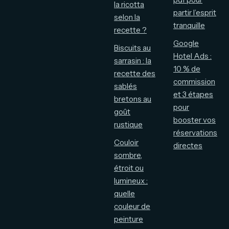
la ricotta
partir l’esprit
selon la
tranquille
recette ?
Google
Biscuits au
Hotel Ads :
sarrasin : la
10 % de
recette des
commission
sablés
et 3 étapes
bretons au
pour
goût
booster vos
rustique
réservations
Couloir
directes
sombre,
étroit ou
lumineux :
quelle
couleur de
peinture