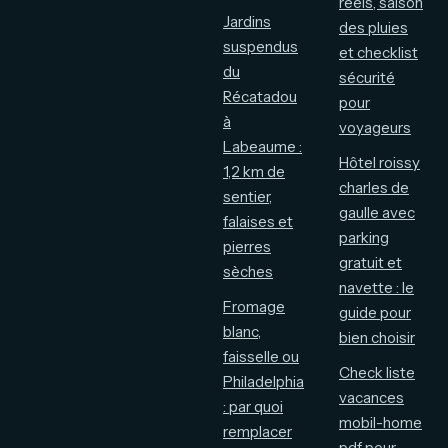
réels, saison
Jardins
des pluies
suspendus
et checklist
du
sécurité
Récatadou
pour
à
voyageurs
Labeaume :
Hôtel roissy
1,2 km de
charles de
sentier,
gaulle avec
falaises et
parking
pierres
gratuit et
sèches
navette : le
Fromage
guide pour
blanc,
bien choisir
faisselle ou
Check liste
Philadelphia
vacances
: par quoi
mobil-home
remplacer
pdf pour