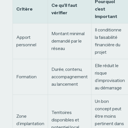
Pourquoi
Ce qu’il faut
Critère
c’est
vérifier
important
Il conditionne
Montant minimal
Apport
la faisabilité
demandé par le
personnel
financière du
réseau
projet
Elle réduit le
Durée, contenu,
risque
Formation
accompagnement
d’improvisation
au lancement
au démarrage
Un bon
concept peut
Territoires
Zone
être moins
disponibles et
d’implantation
pertinent dans
potentiel local