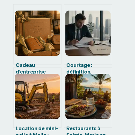
Cadeau
Courtage :
d’entreprise
définition,
original : 5 leviers
fonctionnement
pour transformer
et rôle de
vos goodies en
l’intermédiaire
investissement
durable
Location de mini-
Restaurants à