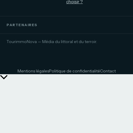
choisir ?
PARTENAIRES
TourimmoNova — Média du littoral et du terroir.
Mentions légales
Politique de confidentialité
Contact
Retour
en
haut