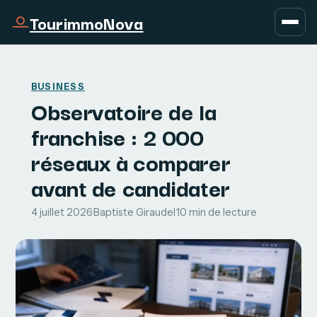
TourimmoNova
BUSINESS
Observatoire de la
franchise : 2 000
réseaux à comparer
avant de candidater
4 juillet 2026
·
Baptiste Giraudel
·
10 min de lecture