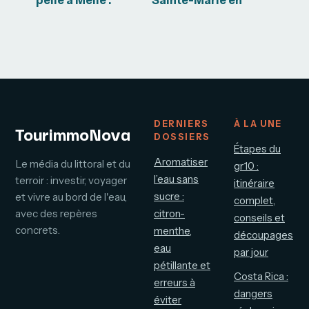
pelle à Melle :
Sainte-Marie en
avec ou sans
Martinique :
chauffeur pour
cuisine créole,
vos travaux ?
vue mer et bons
réflexes avant de
réserver
DERNIERS
À LA UNE
TourimmoNova
DOSSIERS
Étapes du
Aromatiser
Le média du littoral et du
gr10 :
l’eau sans
terroir : investir, voyager
itinéraire
sucre :
et vivre au bord de l'eau,
complet,
avec des repères
citron-
conseils et
concrets.
menthe,
découpages
eau
par jour
pétillante et
Costa Rica :
erreurs à
dangers
éviter