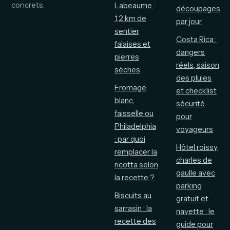
concrets.
Labeaume :
découpages
1,2 km de
par jour
sentier,
Costa Rica :
falaises et
dangers
pierres
réels, saison
sèches
des pluies
Fromage
et checklist
blanc,
sécurité
faisselle ou
pour
Philadelphia
voyageurs
: par quoi
Hôtel roissy
remplacer la
charles de
ricotta selon
gaulle avec
la recette ?
parking
Biscuits au
gratuit et
sarrasin : la
navette : le
recette des
guide pour