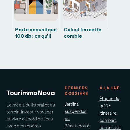
logement
sol vraiment
silencieux
Porte acoustique
Calcul fermette
100 db : ce qu’il
comble
faut vraiment
aménageable :
savoir avant
méthodes,
d’acheter
charges et
sections
DERNIERS
À LA UNE
TourimmoNova
DOSSIERS
Étapes du
Jardins
Le média du littoral et du
gr10 :
suspendus
terroir : investir, voyager
itinéraire
du
et vivre au bord de l'eau,
complet,
avec des repères
Récatadou à
conseils et