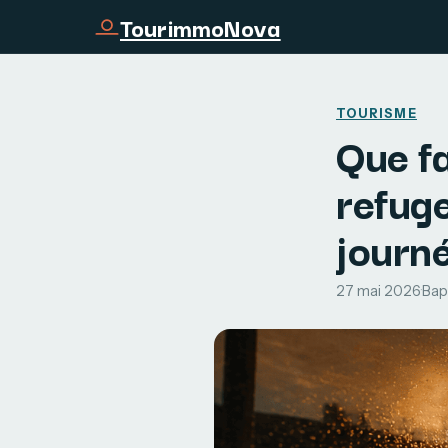
TourimmoNova
TOURISME
Que fa
refug
journ
27 mai 2026
·
Bap