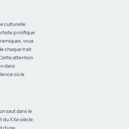
e culturelle.
rtiste prolifique
céramiques, vous
de chaque trait
 Cette attention
en dans
ilence où le
un saut dans le
t du XXe siècle.
nt d’une