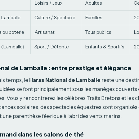
Loisirs / Jeux
Adultes
Ce
e Lamballe
Culture / Spectacle
Familles
2
e ou poterie
Artisanat
Tous publics
Lo
 (Lamballe)
Sport / Détente
Enfants & Sportifs
2
onal de Lamballe : entre prestige et élégance
s temps, le
Haras National de Lamballe
reste une desti
 guidées se font principalement sous les manèges couverts 
es. Vous y rencontrerez les célèbres Traits Bretons et les 
cances scolaires, des spectacles équestres sont organisé
t une parenthèse féerique à l’abri des vents marins.
rmand dans les salons de thé