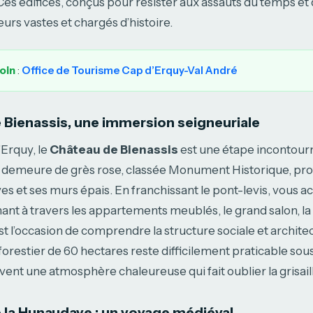
Ces édifices, conçus pour résister aux assauts du temps et 
eurs vastes et chargés d’histoire.
loin
:
Office de Tourisme Cap d’Erquy-Val André
 Bienassis, une immersion seigneuriale
d’Erquy, le
Château de Bienassis
est une étape incontour
demeure de grès rose, classée Monument Historique, prot
es et ses murs épais. En franchissant le pont-levis, vous 
ant à travers les appartements meublés, le grand salon, la
est l’occasion de comprendre la structure sociale et architec
 forestier de 60 hectares reste difficilement praticable sou
vent une atmosphère chaleureuse qui fait oublier la grisaill
 la Hunaudaye : un voyage médiéval