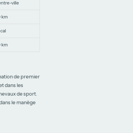
ntre-ville
0 km
cal
0 km
nation de premier
et dans les
chevaux de sport.
s dans le manège