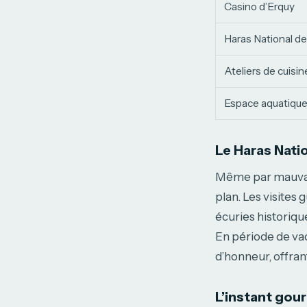
Casino d’Erquy
Haras National d
Ateliers de cuisin
Espace aquatique
Le Haras Nati
Même par mauvai
plan. Les visites
écuries historiqu
En période de va
d’honneur, offran
L’instant gou