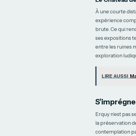
À une courte dista
expérience complé
brute. Ce qui ren
ses expositions t
entre les ruines 
exploration ludiq
LIRE AUSSI
Ma
S’imprégner 
Erquy n’est pas se
la préservation 
contemplation par