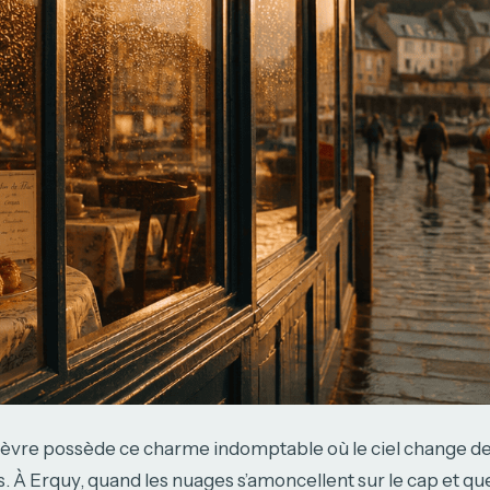
ièvre possède ce charme indomptable où le ciel change de
 À Erquy, quand les nuages s’amoncellent sur le cap et que l