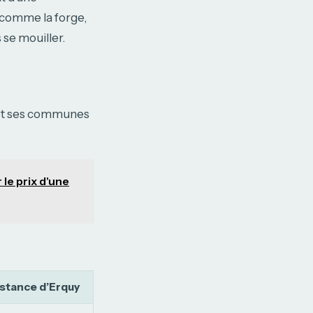
 comme la forge,
s se mouiller.
y et ses communes
 le prix d'une
stance d’Erquy