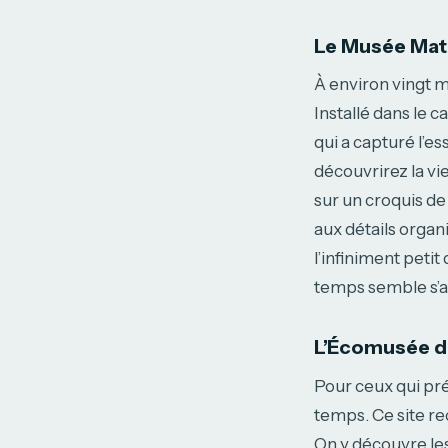
Le Musée Mat
À environ vingt m
Installé dans le 
qui a capturé l’e
découvrirez la vi
sur un croquis de
aux détails organ
l’infiniment petit
temps semble s’ar
L’Écomusée de
Pour ceux qui préf
temps. Ce site re
On y découvre les