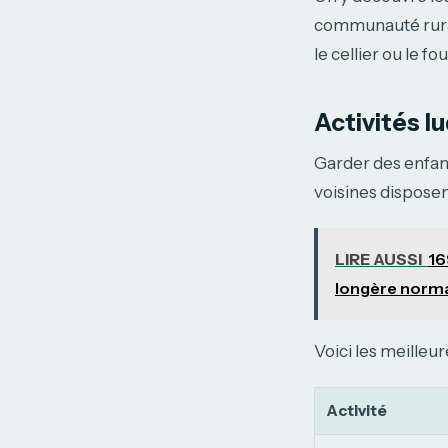
communauté rural
le cellier ou le fo
Activités l
Garder des enfant
voisines disposen
LIRE AUSSI
16
longère norm
Voici les meilleu
Activité