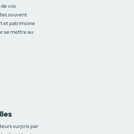
 de vos
rtes souvent
rt et patrimoine
ur se mettre au
lles
teurs surpris par