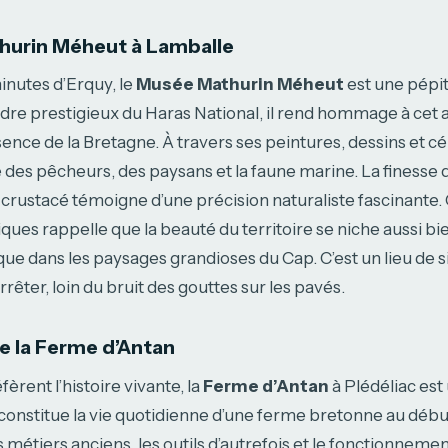
hurin Méheut à Lamballe
inutes d’Erquy, le
Musée Mathurin Méheut
est une pépit
cadre prestigieux du Haras National, il rend hommage à cet a
ssence de la Bretagne. À travers ses peintures, dessins et 
e des pêcheurs, des paysans et la faune marine. La finesse 
 crustacé témoigne d’une précision naturaliste fascinante.
iques rappelle que la beauté du territoire se niche aussi bi
 que dans les paysages grandioses du Cap. C’est un lieu de s
rêter, loin du bruit des gouttes sur les pavés.
 la Ferme d’Antan
èrent l’histoire vivante, la
Ferme d’Antan
à Plédéliac est 
constitue la vie quotidienne d’une ferme bretonne au débu
 métiers anciens, les outils d’autrefois et le fonctionneme