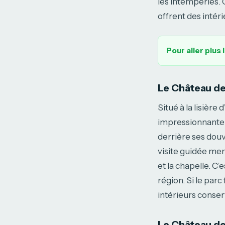
les intempéries. 
offrent des intéri
Pour aller plus 
Le Château de
Situé à la lisière 
impressionnante 
derrière ses douv
visite guidée men
et la chapelle. C’
région. Si le parc
intérieurs conser
Le Château de