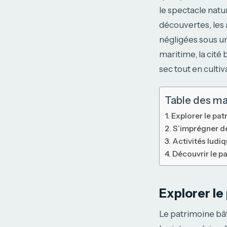
le spectacle natu
découvertes, les
négligées sous un
maritime, la cité
sec tout en culti
Table des ma
Explorer le pat
S’imprégner de 
Activités ludiq
Découvrir le p
Explorer le 
Le patrimoine bât