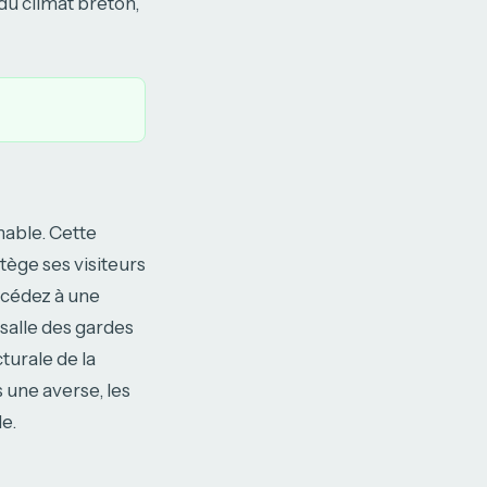
du climat breton,
nable. Cette
ège ses visiteurs
accédez à une
 salle des gardes
turale de la
s une averse, les
e.