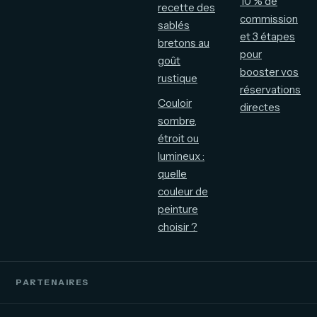
10 % de
recette des
commission
sablés
et 3 étapes
bretons au
pour
goût
booster vos
rustique
réservations
Couloir
directes
sombre,
étroit ou
lumineux :
quelle
couleur de
peinture
choisir ?
PARTENAIRES