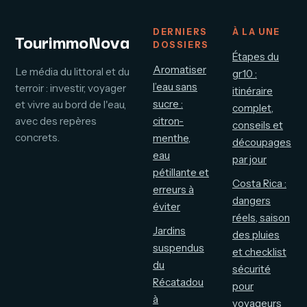
DERNIERS
À LA UNE
TourimmoNova
DOSSIERS
Étapes du
Aromatiser
Le média du littoral et du
gr10 :
l’eau sans
terroir : investir, voyager
itinéraire
sucre :
et vivre au bord de l'eau,
complet,
avec des repères
citron-
conseils et
concrets.
menthe,
découpages
eau
par jour
pétillante et
Costa Rica :
erreurs à
dangers
éviter
réels, saison
Jardins
des pluies
suspendus
et checklist
du
sécurité
Récatadou
pour
à
voyageurs