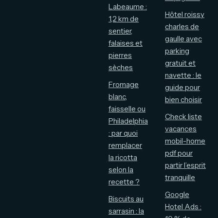
Labeaume :
Hôtel roissy
1,2 km de
charles de
sentier,
gaulle avec
falaises et
parking
pierres
gratuit et
sèches
navette : le
Fromage
guide pour
blanc,
bien choisir
faisselle ou
Check liste
Philadelphia
vacances
: par quoi
mobil-home
remplacer
pdf pour
la ricotta
partir l’esprit
selon la
tranquille
recette ?
Google
Biscuits au
Hotel Ads :
sarrasin : la