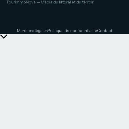
TourimmoNova — Média du littoral et du terroir.
Mentions légales
Politique de confidentialité
Contact
Retour
en
haut