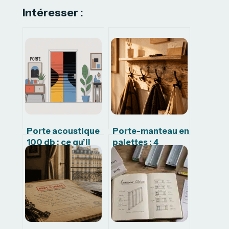
Intéresser :
Porte acoustique
Porte-manteau en
100 db : ce qu’il
palettes : 4
faut vraiment
techniques pour
savoir avant
un aménagement
d’acheter
mural durable