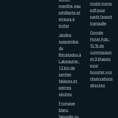
mobil-home
menthe, eau
pdf pour
pétillante et
partir l’esprit
erreurs à
tranquille
éviter
Google
Jardins
Hotel Ads :
suspendus
10 % de
du
commission
Récatadou à
et 3 étapes
Labeaume :
pour
1,2 km de
booster vos
sentier,
réservations
falaises et
directes
pierres
sèches
Fromage
blanc,
faisselle ou