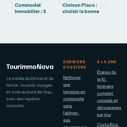
Commodat
Cloison Placo :
immobilier : 3
choisir la bonne
clauses
épaisseur pour
stratégiques pour
éviter les erreurs
éviter la
de pose
requalification en
bail
DERNIERS
À LA UNE
TourimmoNova
DOSSIERS
Étapes du
Nettoyer
Le média du littoral et du
gr10 :
une
terroir : investir, voyager
itinéraire
terrasse en
et vivre au bord de l'eau,
complet,
avec des repères
composite
conseils et
concrets.
sans
découpages
l’abîmer :
par jour
eau
Costa Rica :