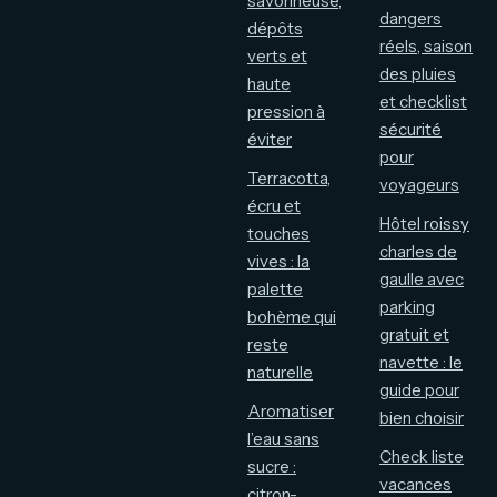
savonneuse,
dangers
dépôts
réels, saison
verts et
des pluies
haute
et checklist
pression à
sécurité
éviter
pour
Terracotta,
voyageurs
écru et
Hôtel roissy
touches
charles de
vives : la
gaulle avec
palette
parking
bohème qui
gratuit et
reste
navette : le
naturelle
guide pour
Aromatiser
bien choisir
l’eau sans
Check liste
sucre :
vacances
citron-