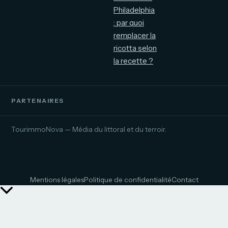
Philadelphia
: par quoi
remplacer la
ricotta selon
la recette ?
PARTENAIRES
TourimmoNova — Média du littoral et du terroir.
Mentions légales
Politique de confidentialité
Contact
Retour
en
haut