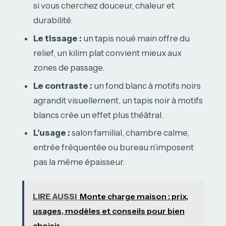
si vous cherchez douceur, chaleur et
durabilité.
Le tissage :
un tapis noué main offre du
relief, un kilim plat convient mieux aux
zones de passage.
Le contraste :
un fond blanc à motifs noirs
agrandit visuellement, un tapis noir à motifs
blancs crée un effet plus théâtral.
L’usage :
salon familial, chambre calme,
entrée fréquentée ou bureau n’imposent
pas la même épaisseur.
LIRE AUSSI
Monte charge maison : prix,
usages, modèles et conseils pour bien
choisir