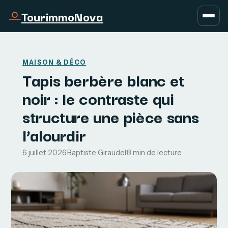
TourimmoNova
MAISON & DÉCO
Tapis berbère blanc et
noir : le contraste qui
structure une pièce sans
l’alourdir
6 juillet 2026
·
Baptiste Giraudel
·
8 min de lecture