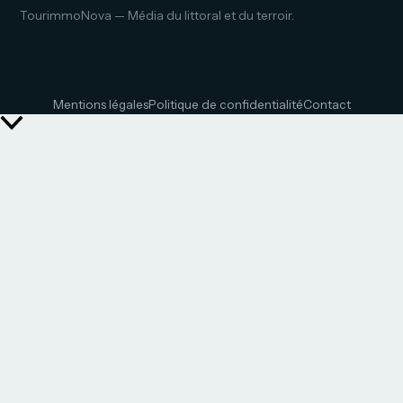
TourimmoNova — Média du littoral et du terroir.
Mentions légales
Politique de confidentialité
Contact
Retour
en
haut