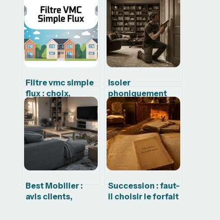
Filtre vmc simple
Isoler
flux : choix,
phoniquement
entretien et
une pièce : 30 dB
erreurs à éviter
de gain et 4
matériaux pour
retrouver le
silence
Best Mobilier :
Succession : faut-
avis clients,
il choisir le forfait
fiabilité du SAV et
de 5 % ou
4 points de
l’inventaire pour