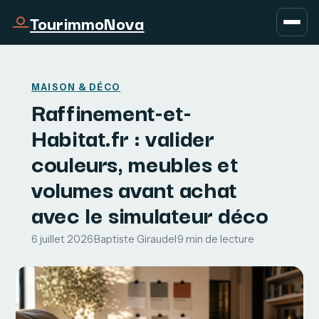
TourimmoNova
MAISON & DÉCO
Raffinement-et-
Habitat.fr : valider
couleurs, meubles et
volumes avant achat
avec le simulateur déco
6 juillet 2026
·
Baptiste Giraudel
·
9 min de lecture