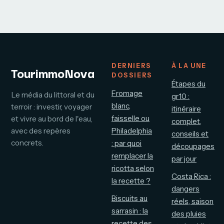
vigilance avant
vos meubles
commande
meublants ?
DERNIERS
À LA UNE
TourimmoNova
DOSSIERS
Étapes du
Fromage
Le média du littoral et du
gr10 :
blanc,
terroir : investir, voyager
itinéraire
faisselle ou
et vivre au bord de l'eau,
complet,
avec des repères
Philadelphia
conseils et
concrets.
: par quoi
découpages
remplacer la
par jour
ricotta selon
Costa Rica :
la recette ?
dangers
Biscuits au
réels, saison
sarrasin : la
des pluies
recette des