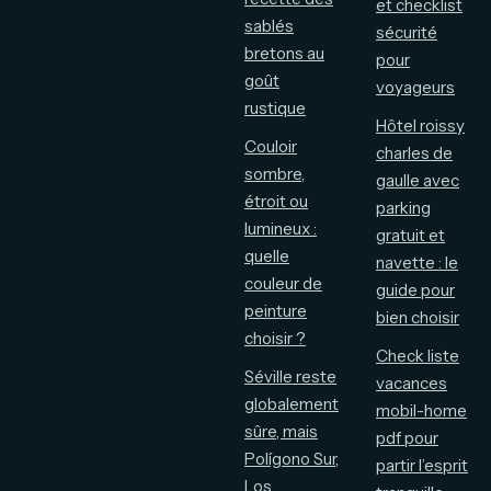
et checklist
sablés
sécurité
bretons au
pour
goût
voyageurs
rustique
Hôtel roissy
Couloir
charles de
sombre,
gaulle avec
étroit ou
parking
lumineux :
gratuit et
quelle
navette : le
couleur de
guide pour
peinture
bien choisir
choisir ?
Check liste
Séville reste
vacances
globalement
mobil-home
sûre, mais
pdf pour
Polígono Sur,
partir l’esprit
Los